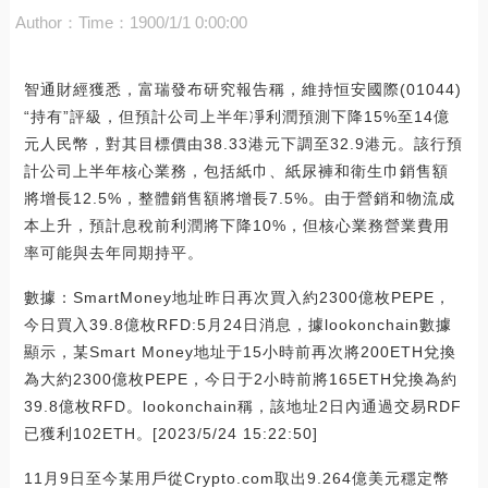
Author：
Time：1900/1/1 0:00:00
智通財經獲悉，富瑞發布研究報告稱，維持恒安國際(01044)
“持有”評級，但預計公司上半年凈利潤預測下降15%至14億
元人民幣，對其目標價由38.33港元下調至32.9港元。該行預
計公司上半年核心業務，包括紙巾、紙尿褲和衛生巾銷售額
將增長12.5%，整體銷售額將增長7.5%。由于營銷和物流成
本上升，預計息稅前利潤將下降10%，但核心業務營業費用
率可能與去年同期持平。
數據：SmartMoney地址昨日再次買入約2300億枚PEPE，
今日買入39.8億枚RFD:5月24日消息，據lookonchain數據
顯示，某Smart Money地址于15小時前再次將200ETH兌換
為大約2300億枚PEPE，今日于2小時前將165ETH兌換為約
39.8億枚RFD。lookonchain稱，該地址2日內通過交易RDF
已獲利102ETH。[2023/5/24 15:22:50]
11月9日至今某用戶從Crypto.com取出9.264億美元穩定幣