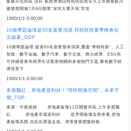
集聚示范街區 項目 夜經濟潮玩特色街區西安天上市開業銀川
建發悠閱城7月8日開業“深圳大運天地”官宣.
1900/1/1 0:00:00
10個專題論壇超50名嘉賓演講 貝殼財經夏季峰會在
京啟幕_GDP
10個專題論壇,超過50名嘉賓發表演講,覆蓋“專精特新”、人工
智能、數字金融、數字汽車、數字文旅、煙火經濟、ESG與
可持續發展等經濟生活緊密相關的多個熱門主題,聚焦數字經
濟背景下.
1900/1/1 0:00:00
多股飄紅，房地產迎利好！“用時間換空間”，未來可
期_TOP
來源：中新經緯 房地產板塊11日開盤沖高,上午多股飄
紅。 房地產市場迎利好 從早間板塊走勢來看,房地
產板塊高開,但此后震蕩走低。津濱發展開盤秒板.