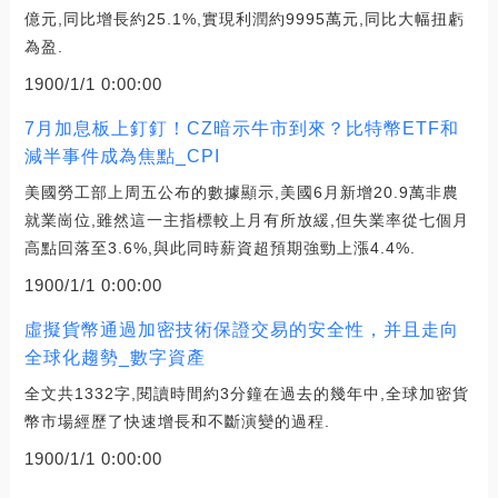
億元,同比增長約25.1%,實現利潤約9995萬元,同比大幅扭虧
為盈.
1900/1/1 0:00:00
7月加息板上釘釘！CZ暗示牛市到來？比特幣ETF和
減半事件成為焦點_CPI
美國勞工部上周五公布的數據顯示,美國6月新增20.9萬非農
就業崗位,雖然這一主指標較上月有所放緩,但失業率從七個月
高點回落至3.6%,與此同時薪資超預期強勁上漲4.4%.
1900/1/1 0:00:00
虛擬貨幣通過加密技術保證交易的安全性，并且走向
全球化趨勢_數字資產
全文共1332字,閱讀時間約3分鐘在過去的幾年中,全球加密貨
幣市場經歷了快速增長和不斷演變的過程.
1900/1/1 0:00:00