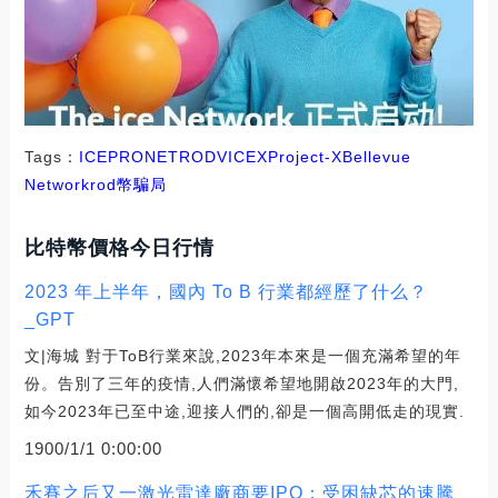
Tags：
ICE
PRO
NET
ROD
VICEX
Project-X
Bellevue
Network
rod幣騙局
比特幣價格今日行情
2023 年上半年，國內 To B 行業都經歷了什么？
_GPT
文|海城 對于ToB行業來說,2023年本來是一個充滿希望的年
份。告別了三年的疫情,人們滿懷希望地開啟2023年的大門,
如今2023年已至中途,迎接人們的,卻是一個高開低走的現實.
1900/1/1 0:00:00
禾賽之后又一激光雷達廠商要IPO：受困缺芯的速騰