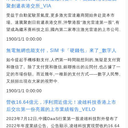
聚創遞表港交所_VIA
受益于自動駕駛景氣度,更多激光雷達廠商開始奔赴資本市
場。速騰聚創日前遞表港交所,沖擊港股“激光雷達第一股”,有
望成為繼禾賽科技之后,國內第二家專注激光雷達的上市公司.
1900/1/1 0:00:00
無電無網也能支付，SIM 卡「硬錢包」來了_數字人
如今提起手機移動支付,人們第一時間能想到的,無疑是支付寶
和微信了。除了支付寶和微信,銀聯推出的云閃付,也占據了一
定的市場份額。而近幾年,一種新的支付方式——數字人民幣,
又頻頻出現在大家的視野中.
1900/1/1 0:00:00
營收16.64億元，凈利潤近億元！凌雄科技香港上市
后交出第一份亮麗的上市業績報告_VELO
2023年7月12日,中國DaaS行業第一股凌雄科技對外發布了
2022年年度業績公告。公告顯示,凌雄科技實現營收約16.64