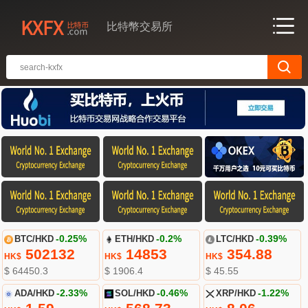
比特幣交易所
BTC/HKD
-0.25%
ETH/HKD
-0.2%
LTC/HKD
-0.39%
502132
14853
354.88
HK$
HK$
HK$
$ 64450.3
$ 1906.4
$ 45.55
ADA/HKD
-2.33%
SOL/HKD
-0.46%
XRP/HKD
-1.22%