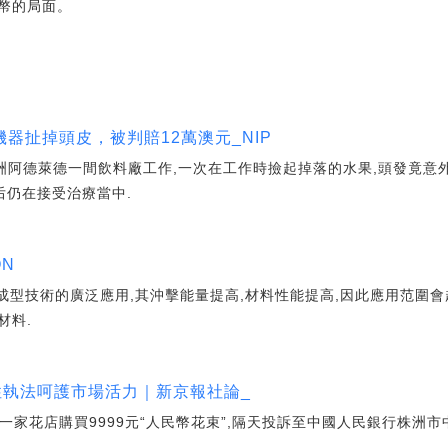
幣的局面。
器扯掉頭皮，被判賠12萬澳元_NIP
澳洲阿德萊德一間飲料廠工作,一次在工作時撿起掉落的水果,頭發竟意
后仍在接受治療當中.
N
管成型技術的廣泛應用,其沖擊能量提高,材料性能提高,因此應用范圍
材料.
性執法呵護市場活力｜新京報社論_
洲一家花店購買9999元“人民幣花束”,隔天投訴至中國人民銀行株洲市