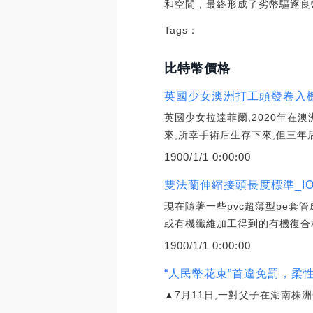
和空間，最終形成了劣幣驅逐良
Tags：
比特幣價格
英國少女澳洲打工頭發卷入機
英國少女拉達菲爾,2020年在
來,所幸手術后生存下來,但三年
1900/1/1 0:00:00
雙法蘭伸縮接頭長度標準_IO
現在隨著一些pvc超薄型pe套
或有機纖維加工得到的有機復合
1900/1/1 0:00:00
“人民幣花束”首違免罰，柔
▲7月11日,一對父子在湖南株