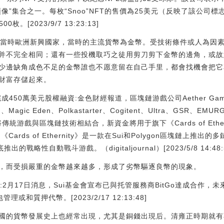
像”集合之一。每枚“Snoo”NFT的售價為25美元（反映了該公司
。[2023/9/7 13:23:13]
為當時歐洲新興國家，當時的主流貨幣為金幣。受技術條件或人為因
并不完全相同；還有一些投機取巧之徒用剪刀剪下金幣的邊角，或故
少邊缺角成色不足的金幣誰也不愿意留在自己手里，都會找機會把它
財富存儲起來。
e完成450萬美元股權融資:金色財經報道，區塊鏈游戲公司Aether G
Magic Eden、Polkastarter、Cogitent、Ultra、GSR、EMURG
傳統游戲與區塊鏈技術相結合，新資金將用于旗下《Cards of Etherni
Cards of Ethernity》是一款在Sui和Polygon區塊鏈上推出的多
推出的戰略性自動戰斗游戲。（digitaljournal）[2023/5/8 14:48:
，而受損嚴重的金幣越來越多，形成了劣幣驅逐良幣的現象。
合作:2月17日消息，Sui基金會宣布已與托管服務商BitGo達成合作，
或和質押代幣。[2023/2/17 12:13:48]
國的貨幣發展史上也經常出現，尤其是銅錢出現后。清雍正時期就有