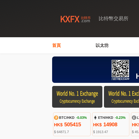
比特幣交易所
首頁
以太坊
BTC/HKD
-0.03%
ETH/HKD
-0.23%
L
505415
14908
HK$
HK$
HK
$ 64871.7
$ 1913.47
$ 45