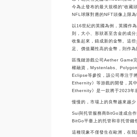
今為止發布的最大規模的“收藏頭
NFL球隊對應的NFT頭像上限為500枚
以16世紀的英國為例，英國作
則，大小、形狀甚至含金的成分
收集起來，鑄成新的金幣。這些
足、價值屬性高的金幣，則作為
區塊鏈游戲公司Aether Gam
權融資，Mystenlabs、Polygon、
Eclipse等參投，該公司專注于將
Ethernity》等游戲的開發，其中《
Ethernity》是一款將于2023年底
慢慢的，市場上的良幣越來越少
Sui與托管服務商BitGo達成
BitGo平臺上的托管和非托管錢包管理
這種現象不僅發生在歐洲，在我