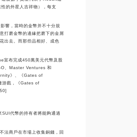
標志性的外星人吉祥物），每支
素影響，當時的金幣并不十分規
意打磨金幣的邊緣把磨下的金屑
花出去。而那些品相好、成色
ame宣布完成450萬美元代幣及股
O、Master Ventures 和
ty》、《Gates of
鏈游戲，《Gates of
50]
未來SUI代幣的持有者將能夠通過
不法商戶在市場上收集銅錢，回