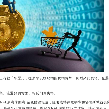
已有數千年歷史，從最早以物易物的實物貨幣，到后來的貝幣、金屬
高、流通好的貨幣、相反則為劣幣。
以紀念NFL新賽季開賽:金色財經報道，隨著底特律雄獅隊和堪薩斯城酋長
了一系列NFT支持的頭像，以紀念NFL聯盟的32支球隊。該公司表示，