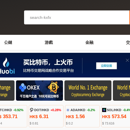
公鏈
游戲
金融
交
TC/HKD
-0.92%
DOT/HKD
+0.28%
ADA/HKD
-0.2%
SOL/HKD
-0.4
353.71
6.31
1.56
573.54
$
HK$
HK$
HK$
.4
$ 0.81
$ 0.2
$ 73.616