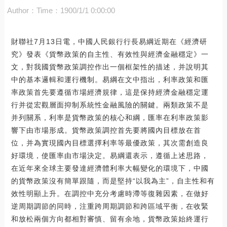
Author：
Time：1900/1/1 0:00:00
財聯社7月13日電，中國人民銀行行長易綱近期在《經濟研
究》發表《貨幣政策的自主性、有效性與經濟金融穩定》一
文，對我國貨幣政策調控作出一個框架性的描述，并說明其
中的基本邏輯和運行機制。易綱在文中指出，利率政策和匯
率政策首先要遵循市場經濟規律，這是保持經濟金融穩定運
行并從宏觀層面抑制系統性金融風險的關鍵。兩類政策不是
并列關系，利率是貨幣政策的核心和綱，匯率在利率政策影
響下由市場形成。貨幣政策調控首先要將國內目標放在首
位，并為實現國內目標選擇利率等最優政策，其次需創造良
好環境，使匯率由市場決定。易綱還表示，遵循上述思路，
在近年來全球主要發達經濟體利率大幅變化的環境下，中國
的貨幣政策沒有簡單跟隨，而是堅持“以我為主”，自主性和有
效性明顯上升。在調控中充分考慮時滯等復雜因素，在做好
逆周期調節的同時，注重跨周期調節和跨區域平衡，在收緊
和放松兩個方向都相對審慎、留有余地，貨幣政策始終運行