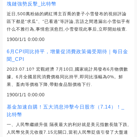
塊鏈強勢反擊_比特幣
近日,500萬粉絲的網紅博主百喬的妻子小雪發布的視頻評論
區下都是“求瓜”、“已看過”等評論,言語之間透漏出小雪似乎有
什么不雅行為,事情愈演愈烈,小雪發現此事后,立即開始核查.
1900/1/1 0:00:00
6月CPI同比持平，增量促消費政策備受期待｜每日金
聞_CPI
2023.07.10? 宏觀經濟 7月10日,國家統計局發布6月物價數
據。6月全國居民消費價格同比持平,即同比漲幅為0%。鮮
果、畜肉等價格下降,帶動食品類價格下行.
1900/1/1 0:00:00
基金加速自購！五大消息沖擊今日股市（7.14）！_
比特幣
一、人民幣繼續升值 隔夜最大的利好就是美元指數長陰下跌,
人民幣兌美元收復7.15元關口,當初人民幣貶值引發了大盤連