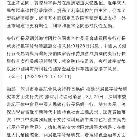
在正常區間，實際利率與潛在經濟增速大體匹配。近年來人
民幣匯率彈性顯著增強，提高了利率調控的自主性，促進了
宏觀經濟穩定，經濟基本面穩定又對匯率穩定形成支撐，外
匯市場運行更有韌性，利率和匯率之間形成良性互動。
央行行長易綱與海灣阿拉伯國家合作委員會成員國央行行長
就央行數字貨幣等議題交換意見:9月28日消息，中國人民銀
行行長易綱與海灣阿拉伯國家合作委員會成員國的央行行長
舉行首次行長級視頻對話，就金融科技監管、央行數字貨幣
以及中國與海灣阿拉伯國家金融合作等議題交換了意見。
（金十）[2021/9/28 17:12:11]
動態 | 深圳市委書記會見央行行長易綱 推進開展數字貨幣研
究等方面先行先試:據深圳特區報消息，8月29日，深圳市委
書記王偉中會見中國人民銀行行長易綱一行。雙方表示，將
深入學習習近平新時代中國特色社會主義思想，認真貫徹落
實《中共中央國務院關于支持深圳建設中國特色社會主義先
行示范區的意見》，搶抓粵港澳大灣區建設重大機遇，在推
進人民幣國際化、開展數字貨幣研究、發展綠色金融等方面