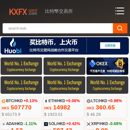
比特幣交易所
BTC/HKD
+0.13%
ETH/HKD
+0.06%
LTC/HKD
+0.98%
507770
14982
360.65
HK$
HK$
HK$
$ 65173.9
$ 1923.01
$ 46.29
ADA/HKD
-1.11%
SOL/HKD
+0.42%
XRP/HKD
-0.68%