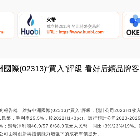
火幣
成立於2013年的比特幣交易所
om
URL：https://www.huobi.com
國際(02313)“買入”評級 看好后續品
T
0
告稱，維持申洲國際(02313)“買入”評級，預計公司2023H1收
幣，毛利率25.5%，較2022H1+3pct。該行預計公司2023-2025年實
3%；歸母凈利潤46.9/57.8/68.9億元人民幣，同比+3%/23%/
公司面料創新與議價能力增強下的成衣單價提升。