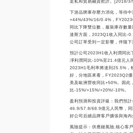
走私和貿易融資欺詐。[2018/3/9
下游品牌庫存壓力消化，等待中游
+44%/43%/16/0.4%
同比下降雙位數，服裝庫存數量同比
達斯方面，2023Q1收入同比
公司訂單受到一定影響，伴隨下
預計公司2023H1收入利潤同比
凈利潤同比-10%至21.4億
2023H1毛利率將達到25.5
好，分地區來看，FY2023Q
美及歐洲營收同比+50%。因此
比-15%/+15%/+20%/-10%。
盈利預測和投資評級：我們預計公司20
46.9/57.8/68.9億元人民幣，
好公司后續品牌客戶擴張與海內
風險提示：供應鏈風險;核心客