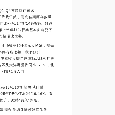
1-Q4整體庫存同比
同比下降雙位數，耐克鞋類庫存數量
+4%/17%/14%/5%。阿迪
23年上半年服裝行業基本面弱勢下
面有望環比改善。
比-9%至124億元人民幣，歸母
利率將有所改善，我們預計
客戶優衣庫收入增長較運動品牌客戶更
地區及大洋洲營收同比+71%，北
將分別實現收入同
%/15%/13%;歸母凈利潤
025年PE估值為24/19/16X。看
升。維持“買入”評級。
滑風險;業績前瞻預測僅供參