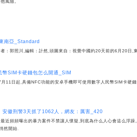
其他風險。
亞_Standard
：郭照川,編輯：計然,頭圖來自：視覺中國約20天前的6月20日,東南
幣SIM卡硬錢包怎么開通_SIM
7月11日起,具備NFC功能的安卓手機即可使用數字人民幣SIM卡硬
安徽刑警3天抓了1062人，網友：厲害_420
,最近頻頻曝出的暴力案件不禁讓人懷疑,到底為什么人心會這么浮躁
悄然開始.