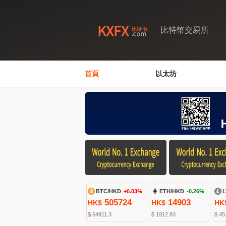
比特幣交易所
首頁
以太坊
BTC/HKD
+0.03%
ETH/HKD
-0.26%
L
505724
14903
HK$
HK$
HK
$ 64911.3
$ 1912.83
$ 45