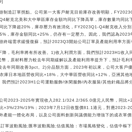
]
制造訂單拐點。公司第一大客戶耐克目前庫存改善明顯，FY2023Q
，FY2023Q4耐克北美和大中華區庫存金額均同比下降高單，庫存數量均
下降超20%，庫存壓力有效消化，FY2023Q1-Q4耐克收入分別同比
-0.5%，庫存金額同比+25%，仍存有一定壓力。因此，我們認為20
游終端需求緩慢復蘇，預計2023Q3開始公司訂單及產能利用率方
下降，毛利率將有所改善。1)收入利潤方面，我們預計2023H1收入同
元人民幣，原材料壓力較去年同期緩解以及產能利用率提升下，預計毛
%，較去年同期改善3pct。2)分品類方面，2023年初以來，公司大
2優衣庫日本地區營收同比+18%，大中華區營收同比+12%，亞洲其他
，我們預計2023H1公司運動服飾/休閑服飾/內衣服裝/其他針織品
23-2025年實現收入282.1/324.2/365.0億元人民幣，同比+2
同比+3%/23%/19%；2023年7月12日收盤價81.1港元，對應2023-2
外產能一體化布局，以及公司面料創新與議價能力增強下的成衣單價提
戶訂單波動風險;匯率波動風險;估值風險：市場風格變化，估值中樞下