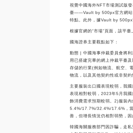
視覺中國海外NFT市場測試版
臺——Vault by 500p
特點。此外，據Vault by 5
根據官網的“市場”頁面，該平臺上線
國海證券主要觀點如下：
動態 | 中國海事仲裁委員會
用已搭建完畢的網上仲裁平臺及
存儲的行業(例如物流、航空、
物流，以及其他契約性或非契約性爭
主要服裝出口國表現較弱，我國
表現相對較弱，2023年5月我國
飾消費需求預期較弱。2)服裝內
5.4%/17.7%/32.4%
善，但增長情況仍相對弱勢，因
韓國海關服務部門因詐騙，走私