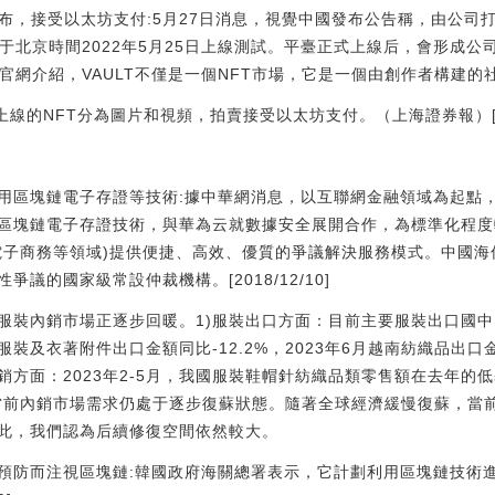
發布，接受以太坊支付:5月27日消息，視覺中國發布公告稱，由公司
x官方網站于北京時間2022年5月25日上線測試。平臺正式上線后，會形
00px官網介紹，VAULT不僅是一個NFT市場，它是一個由創作者構建的
的NFT分為圖片和視頻，拍賣接受以太坊支付。（上海證券報）[2022/5
將利用區塊鏈電子存證等技術:據中華網消息，以互聯網金融領域為起點
區塊鏈電子存證技術，與華為云就數據安全展開合作，為標準化程度
電子商務等領域)提供便捷、高效、優質的爭議解決服務模式。中國
議的國家級常設仲裁機構。[2018/12/10]
服裝內銷市場正逐步回暖。1)服裝出口方面：目前主要服裝出口國中國
服裝及衣著附件出口金額同比-12.2%，2023年6月越南紡織品出口金
銷方面：2023年2-5月，我國服裝鞋帽針紡織品類零售額在去年的
/17.6%，當前內銷市場需求仍處于逐步復蘇狀態。隨著全球經濟緩慢復蘇
此，我們認為后續修復空間依然較大。
預防而注視區塊鏈:韓國政府海關總署表示，它計劃利用區塊鏈技術