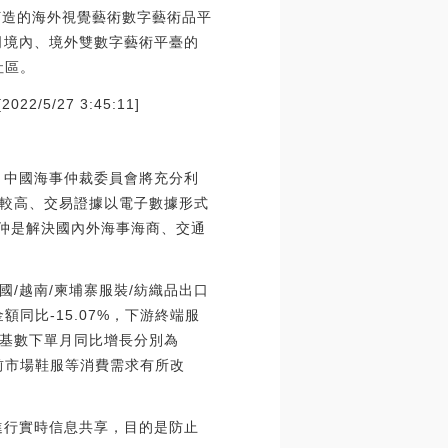
打造的海外視覺藝術數字藝術品平
成公司境內、境外雙數字藝術平臺的
社區。
/27 3:45:11]
，中國海事仲裁委員會將充分利
較高、交易證據以電子數據形式
海仲是解決國內外海事海商、交通
/越南/柬埔寨服裝/紡織品出口
額同比-15.07%，下游終端服
低基數下單月同比增長分別為
，當前市場鞋服等消費需求有所改
進行實時信息共享，目的是防止