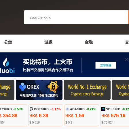
公鏈
游戲
金融
交
TC/HKD
-0.59%
DOT/HKD
+1.17%
ADA/HKD
-0.21%
SOL/HKD
-0.1
354.88
6.38
1.56
575.16
$
HK$
HK$
HK$
.55
$ 0.819
$ 0.2
$ 73.824