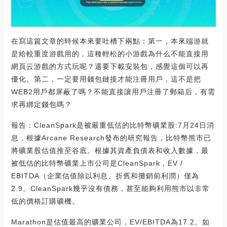
在寫這篇文章的時候本來要吐槽下兩點：第一，本來端游就
是給較重度游戲用的，這種輕松的小游戲為什么不能直接用
網頁云游戲的方式玩呢？還要下載安裝包，感覺這個可以再
優化。第二，一定要用錢包鏈接才能注冊用戶，這不是把
WEB2用戶都屏蔽了嗎？不能直接讓用戶注冊了郵箱后，有需
求再綁定錢包嗎？
報告：CleanSpark是被嚴重低估的比特幣礦業股:7月24日消
息，根據Arcane Research發布的研究報告，比特幣熊市已
將礦業股估值推至谷底。根據其資產負債表和收入數據，最
被低估的比特幣礦業上市公司是CleanSpark，EV /
EBITDA（企業估值除以利息、折舊和攤銷前利潤）僅為
2.9。CleanSpark幾乎沒有債務，甚至能夠利用熊市以非常
低的價格訂購礦機。
Marathon是估值最高的礦業公司，EV/EBITDA為17.2。如