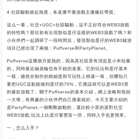
4.社區驅動掀起熱度，各直播平臺游戲主播瘋狂帶貨。
這么一看，社交+UGC+社區驅動，這不正好符合WEB3游戲
的特性嗎？那目前有出現類似蛋仔這樣的WEB3游戲了嗎？和
小伙伴們一起調研了一段時間后，發現類似蛋仔的WEB3鏈游
項目已經出現了兩個：Puffverse和PartyPlanet。
Puffverse這幾個月挺熱的，因為其社區里有消息是小米站臺
的，同時最近融資輪也有不錯的進展。它的玩法和蛋仔基本
一樣，雖然在制作的精細度和可玩性上稍遜一籌，但哪怕只
要把UGC這點能做到蛋仔的70%，它應該就可以是WEB3里
的爆款游戲了。關于Puffverse的基本介紹，網上攻略和視頻
一大堆，有興趣的小伙伴們自己搜索就好。今天主要介紹的
是PartyPlanet,一個剛剛啟動的，還比較小眾的派對社交
WEB3游戲,玩法上比蛋仔要豐富一些，同時入手也更簡單。
一，怎么入手？