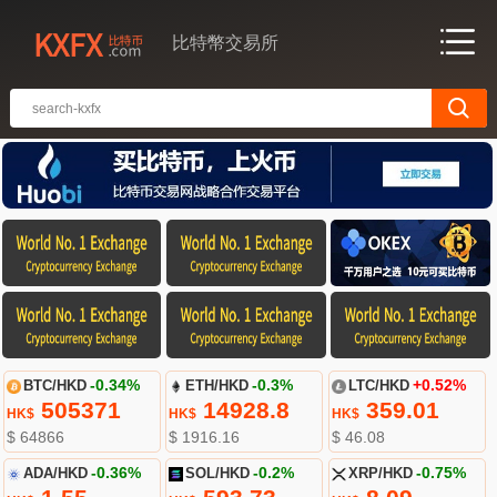
比特幣交易所
BTC/HKD
-0.34%
ETH/HKD
-0.3%
LTC/HKD
+0.52%
505371
14928.8
359.01
HK$
HK$
HK$
$ 64866
$ 1916.16
$ 46.08
ADA/HKD
-0.36%
SOL/HKD
-0.2%
XRP/HKD
-0.75%