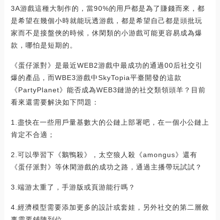
3A游戲這種大制作的，當90%的用戶都是為了賺錢而來，都
是希望在幾個小時就能玩透游戲，都是希望自己都是頭批玩
家而不是接盤俠的時候，休閑類的小游戲可能更容易成為爆
款，哪怕是短期的。
《蛋仔派對》是最近WEB2游戲中最成功的通過00后社交引
爆的產品，而WBE3游戲中SkyTopia平臺開發的這款
《PartyPlanet》能否成為WEB3鏈游的社交類領頭羊？目前
看來還需要解決如下問題：
1.盡快在一些用戶量基數大的公鏈上部署吧，在一個小公鏈上
肯定不合適；
2.可以學習下《鵝鴨殺》，太空狼人殺《amongus》還有
《蛋仔派對》等休閑游戲的成功之路，通過主播帶玩試試？
3.端游太重了，手游版或頁游能行嗎？
4.經濟模型需要添加更多的設計或套娃，另外社交的第二層敘
事需要鋪陳到位。