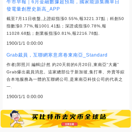
牛市早報｜6月金融數據超預期，國家能源集團單日
發電量創歷史新高_APP
截至7月11日收盤,上證綜指漲0.55%,報3221.37點；科創50
指數漲0.77%,報1001.41點；深證成指漲0.78%,報
11028.68點；創業板指漲0.81%,報2216.78點.
1900/1/1 0:00:00
Grab裁員，互聯網寒意席卷東南亞_Standard
作者|郭照川 編輯|計然 約20天前的6月20日,東南亞“大廠”
Grab爆出裁員消息。這家總部位于新加坡,集打車、外賣等綜
合本地服務為一體的互聯網公司,是東南亞科技公司的代表之
一.
1900/1/1 0:00:00