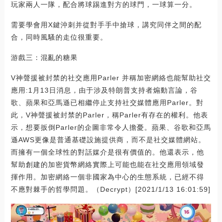
玩家兩人一隊，配合將球踢進對方的球門，一球算一分。
需要學會用X鍵沖刺并從對手手中搶球，講究同伴之間的配
合，同時風騷的走位很重要。
游戲三：混亂的糖果
V神聲援被封禁的社交應用Parler 并稱加密網絡也能幫助社交
應用:1月13日消息，由于涉及特朗普支持者煽動言論，谷
歌、蘋果和亞馬遜已相繼停止支持社交媒體應用Parler。對
此，V神聲援被封禁的Parler，稱Parler有存在的權利。他表
示，想要扳倒Parler的企圖非常令人擔憂。蘋果、谷歌和亞馬
遜AWS更像是普通基礎設施提供商，而不是社交媒體網站。
而擁有一個全球性的對話媒介是很有價值的。他還表示，他
幫助創建的加密貨幣網絡實際上可能也能在社交應用領域發
揮作用。加密網絡一個非國家為中心的生態系統，已經不得
不應對棘手的哲學問題。（Decrypt）[2021/1/13 16:01:59]