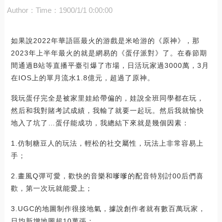
Author：
Time：1900/1/1 0:00:00
如果說2022年華語區最火的游戲是米哈游的《原神》，那
2023年上半年最火的就是網易的《蛋仔派對》了。在春節期
間通過B站等直播平臺引爆了市場，日活玩家過3000萬，3月
在IOS上的單月流水1.8億元，超過了原神。
我玩蛋仔完全是被家里娃給帶偏的，娃說全班同學都在玩，
然后和我對賭考試成績，我輸了就要一起玩。然后我就愉快
地入了坑了…蛋仔能成功，我總結下來就是幾個因素：
1.仿制糖豆人的玩法，輕松的社交屬性，玩法上非常容易上
手；
2.畫風Q彈可愛，歡快的音樂和嗲嗲的配音特別討00后們喜
歡，第一次玩就能愛上；
3.UGC的地圖制作很接地氣，據說創作者就有數百萬玩家，
日均新增地圖超10萬張；