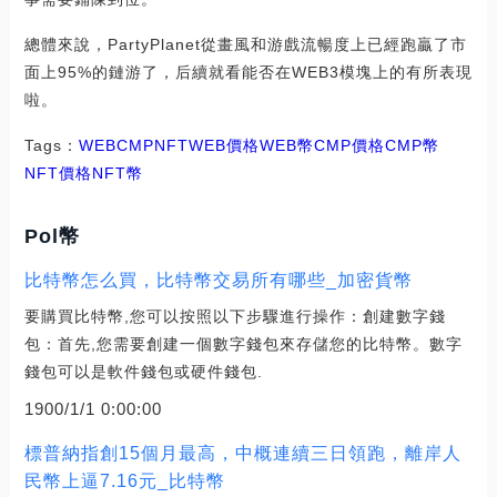
總體來說，PartyPlanet從畫風和游戲流暢度上已經跑贏了市
面上95%的鏈游了，后續就看能否在WEB3模塊上的有所表現
啦。
Tags：
WEB
CMP
NFTWEB價格
WEB幣CMP價格
CMP幣
NFT價格
NFT幣
Pol幣
比特幣怎么買，比特幣交易所有哪些_加密貨幣
要購買比特幣,您可以按照以下步驟進行操作：創建數字錢
包：首先,您需要創建一個數字錢包來存儲您的比特幣。數字
錢包可以是軟件錢包或硬件錢包.
1900/1/1 0:00:00
標普納指創15個月最高，中概連續三日領跑，離岸人
民幣上逼7.16元_比特幣