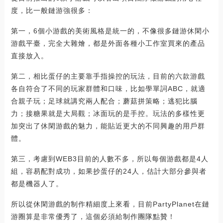
度，比一般鏈游強很多：
第一，6個小游戲的美術風格是統一的，不像很多鏈游休閑小
游戲平臺，完全大雜燴，都是外面各種小工作室買來的產品
直接放入。
第二，相比蛋仔的主要靠手指操控的玩法，目前的六款游戲
各自符合了不同的玩家群體和口味，比如學單詞ABC，就適
合親子玩；足球就講究兩人配合；蘑菇拼策略；逃犯比腦
力；接糖果就是大局觀；冰面玩的是手控。玩法的多樣性更
加突出了休閑游戲的魅力，能貼近更大的不同興趣的用戶群
體。
第三，考慮到WEB3目前的人數不多，所以每個游戲都是4人
組，容易配對成功，如果抄蛋仔的24人，估計大部分參與者
都是機器人了。
所以從休閑游戲的制作精細度上來看，目前PartyPlanet在鏈
游圈算是非常優秀了，這個必須給制作團隊點贊！