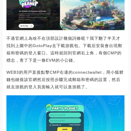
不過官網上為啥不在頂部設計幾個詞條呢？我下翻了半天才
找到上圖中的GotoPlay去下載游戲包。下載后安裝會出現郵
箱和密碼的登入窗口。這時就回到官網右上角，有個CMP的
標志，查了下是一條EVM的小公鏈。
WEB3的用戶直接點擊CMP右邊的connectwallet，用小狐貍
錢包鏈接該官網然后按照步驟完成郵箱和密碼的設置，然后
就去游戲的登入頁面輸入就可以進游戲了。