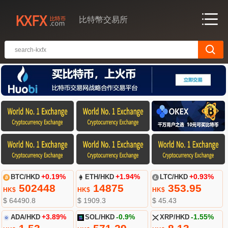
比特幣交易所
BTC/HKD
+0.19%
ETH/HKD
+1.94%
LTC/HKD
+0.93%
502448
14875
353.95
HK$
HK$
HK$
$ 64490.8
$ 1909.3
$ 45.43
ADA/HKD
+3.89%
SOL/HKD
-0.9%
XRP/HKD
-1.55%