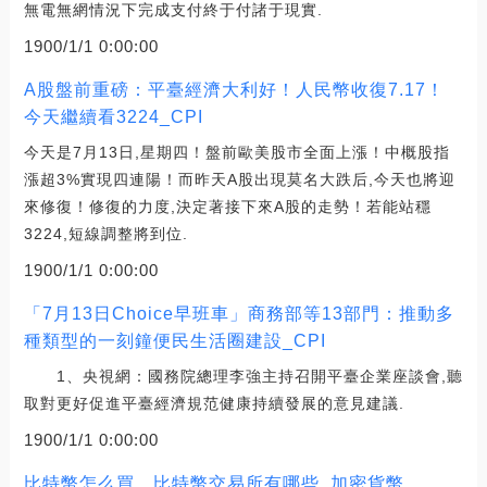
無電無網情況下完成支付終于付諸于現實.
1900/1/1 0:00:00
A股盤前重磅：平臺經濟大利好！人民幣收復7.17！
今天繼續看3224_CPI
今天是7月13日,星期四！盤前歐美股市全面上漲！中概股指
漲超3%實現四連陽！而昨天A股出現莫名大跌后,今天也將迎
來修復！修復的力度,決定著接下來A股的走勢！若能站穩
3224,短線調整將到位.
1900/1/1 0:00:00
「7月13日Choice早班車」商務部等13部門：推動多
種類型的一刻鐘便民生活圈建設_CPI
1、央視網：國務院總理李強主持召開平臺企業座談會,聽
取對更好促進平臺經濟規范健康持續發展的意見建議.
1900/1/1 0:00:00
比特幣怎么買，比特幣交易所有哪些_加密貨幣