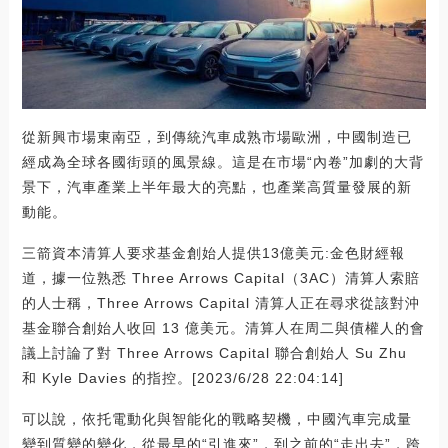
從新興市場東南亞，到傳統汽車成熟市場歐洲，中國制造已
經成為全球各國街頭的風景線。這是在市場“內卷”加劇的大背
景下，汽車產業上半年最大的亮點，也產業高質量發展的新
動能。
三箭資本清算人要求基金創始人提供13億美元:金色財經報
道，據一位熟悉 Three Arrows Capital（3AC）清算人索賠
的人士稱，Three Arrows Capital 清算人正在尋求從該對沖
基金聯合創始人收回 13 億美元。清算人在周二與債權人的會
議上討論了對 Three Arrows Capital 聯合創始人 Su Zhu
和 Kyle Davies 的指控。[2023/6/28 22:04:14]
可以說，依托電動化與智能化的戰略契機，中國汽車完成量
變到質變的變化，從最早的“引進來”，到之前的“走出去”，跨