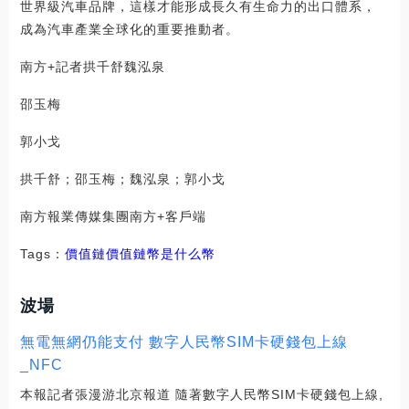
世界級汽車品牌，這樣才能形成長久有生命力的出口體系，
成為汽車產業全球化的重要推動者。
南方+記者拱千舒魏泓泉
邵玉梅
郭小戈
拱千舒；邵玉梅；魏泓泉；郭小戈
南方報業傳媒集團南方+客戶端
Tags：
價值鏈
價值鏈幣是什么幣
波場
無電無網仍能支付 數字人民幣SIM卡硬錢包上線
_NFC
本報記者張漫游北京報道 隨著數字人民幣SIM卡硬錢包上線,