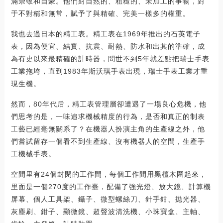
滿崇敬和自豪。他們對自然的、粗糙的、未加工的事物，對
于不對稱和無常，賦予了與精確、完美一樣多的權重。
我也去過日本的精工表。精工表在1969年推出的石英電子
表，因為便宜、結實、抗震、耐熱、防水和出其的準確，成
為有史以來最精確的計時器，問世不到5年就差點把瑞士手表
工業拖垮，直到1983年斯沃琪手表出現，瑞士手表工業才重
現生機。
然而，80年代后，精工表管理層卻遭遇了一場良心危機，他
們思考的是，一味追求機械精度的行為，是否和真正的制表
工藝已經毫無關系了？在機器人扮演主角的生產線之外，他
們嘗試留存一個看不到生產線、沒有機器人的空間，生產手
工機械手表。
空間里有24個封閉的工作間，每個工作間用黑檀木圍起來，
里面是一個270度的工作臺，配備了強光燈、放大鏡、計算機
屏幕、個人工具架、鑷子、微型螺絲刀、針手鉗、拋光器、
灰塵刷、鉗子、顯微鏡、超聲波清洗機、小珠寶盒、主軸、