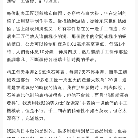
齒輪、主發條、計時裝置。
每位制表工匠頭戴棉布白帽，身穿棉布白大褂，坐在定制的
椅子上用雙手制作手表。從擺輪到游絲，從輪系夾板到擒縱
輪，從上鏈表到擒縱叉，所有零件都在另一邊手工制造，然
后由工匠們放入這個極小的洞、那個微小的空間或極小的螺
絲槽口。公差可以控制到僅為0.01毫米甚至更低。每隔1小
時，人們會休息10分鐘，伸展四肢，然后繼續手工制作那些
低調非凡、不斷贏得各種瑞士計時獎的手表。
精工每天生產2.5萬塊石英表，每周7天不停生產。而手工機
械表這部分，20多名工匠一周五天的產量大致為120塊，這
還是在運氣好的時候的情況。我在那里參觀時，制表師說，
石英表比他制的表精確很多，但他不會戴，而且“想想就渾身
發抖”。我想用我戴的勞力士“探索家”手表換一塊他們的手工
機械表，但是不行。手工制表的精確性不如石英表，但它太
漂亮了，充滿魅力。
我認為日本做的是對的。很多制造特別是工藝品制造，重要