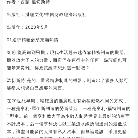
作者：西蒙·溫切斯特
出版社：湛廬文化/中國財政經濟出版社
出版年：2023年5月
01追求精確必須充滿熱情
秦朔:從高鐵到飛機，現代生活越來越依靠精密制造的機器。
機器放大了人的力量，而它們在運行中的任何一點瑕疵也可
能帶來災難。你應該經常想到這一點吧？
溫切斯特:是的。通過精密制造的機器，制造出了很多人類可
能從未想過自己想要的東西。
在20世紀早期，精確度的推廣應用有兩種截然不同的方式，
一種是亨利·羅伊斯制造的勞斯萊斯，一種是亨利·福特制造的
T型車。前一個亨利致力于為少數人制造世界上最好的汽車而
不計成本，后一個亨利決心以工業流水線所能達到的最低成
本，讓盡可能多的人擁有私人汽車。但無論是誰，采用更精