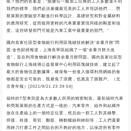
呢？他們的答案是：“能勝任一般加工任務的工人多數達不到
我們的標準，我們必須雇傭最完美的工人并培訓他們……勞
斯萊斯的實驗室不斷進行科學設計、基礎研究和對金屬材料
的應用研究，從而能用更輕的汽車重量實現同樣的剛度和強
度。這些研發部門可能是汽車工業中最重要的部門。”
國內首家社區型食物銀行利用區塊鏈技術解決“余量月餅”問
題:金色財經報道，上海長寧區組織了一場“余量月餅大改
造”，旨在利用食物銀行解決余量月餅問題。國內首家社區型
食物銀行上海綠洲公益發展中心利用區塊鏈技術，建立起了
龐大的食物信息數據庫，確保每一份進入循環利用網絡的食
物都是安全可靠的，既避免了浪費，也惠及了困難戶。（北
京青年報）[2021/9/21 23:39:54]
福特的T型車則是為大多數人所用的精密制造。最初福特汽車
和勞斯萊斯的生產方式是一樣的：汽車零件、組件和結構件
放在生產線上的一個特定位置，然后由一群工人對其錘擊、
焊接、栓接、剪切、翻面、轉動螺絲和銼削等，工人們還要
用銼刀打磨工件之間貼合的不夠好的地方，以保證所有零件