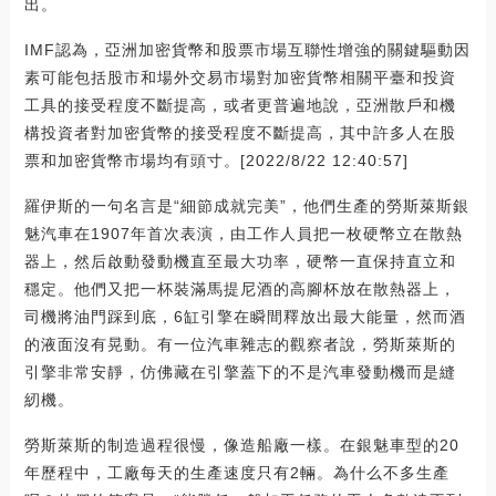
出。
IMF認為，亞洲加密貨幣和股票市場互聯性增強的關鍵驅動因
素可能包括股市和場外交易市場對加密貨幣相關平臺和投資
工具的接受程度不斷提高，或者更普遍地說，亞洲散戶和機
構投資者對加密貨幣的接受程度不斷提高，其中許多人在股
票和加密貨幣市場均有頭寸。[2022/8/22 12:40:57]
羅伊斯的一句名言是“細節成就完美”，他們生產的勞斯萊斯銀
魅汽車在1907年首次表演，由工作人員把一枚硬幣立在散熱
器上，然后啟動發動機直至最大功率，硬幣一直保持直立和
穩定。他們又把一杯裝滿馬提尼酒的高腳杯放在散熱器上，
司機將油門踩到底，6缸引擎在瞬間釋放出最大能量，然而酒
的液面沒有晃動。有一位汽車雜志的觀察者說，勞斯萊斯的
引擎非常安靜，仿佛藏在引擎蓋下的不是汽車發動機而是縫
紉機。
勞斯萊斯的制造過程很慢，像造船廠一樣。在銀魅車型的20
年歷程中，工廠每天的生產速度只有2輛。為什么不多生產