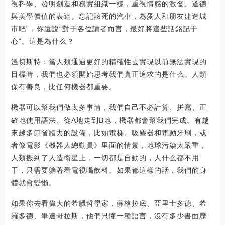
視科學、發明創造和務實組織一樣，重視情感的激發、道德
與美學價值的表達。忘記該死的汽車，為愛人和朋友建造城
市吧”，你還說“對于各位讀者而言，最好將這些話銘記于
心”。這是為什么？
溫切斯特：當人類通過更好的精確性去實現以前無法實現的
目標時，我們也必須開始思考我們真正追求的是什么。人類
保有善良，比任何機器都重要。
機器可以幫我們做太多事情，我們自己不必計算、拼寫、正
確地使用語法、從A地走到B地，機器都會幫我們完成。有越
來越多節省體力的設備，比如電梯、吸塵器和電動牙刷，或
者像電影《機器人總動員》里面的情景，地球污染太嚴重，
人類搬到了人造衛星上，一切都是自動的，人什么都不用
干，只需要躺著看電視喝飲料。如果都這樣的話，我們的身
體就會變懶。
如果你去看偉大的希臘哲學家，蘇格拉底、亞里士多德、希
羅多德、畢達哥拉斯，他們只懂一種語言，沒有多少書面歷