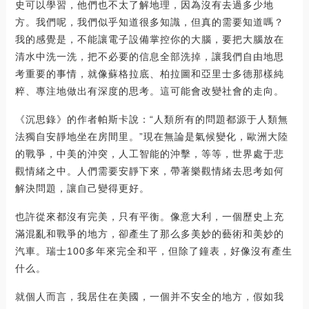
史可以學習，他們也不太了解地理，因為沒有去過多少地
方。我們呢，我們似乎知道很多知識，但真的需要知道嗎？
我的感覺是，不能讓電子設備掌控你的大腦，要把大腦放在
清水中洗一洗，把不必要的信息全部洗掉，讓我們自由地思
考重要的事情，就像蘇格拉底、柏拉圖和亞里士多德那樣純
粹、專注地做出有深度的思考。這可能會改變社會的走向。
《沉思錄》的作者帕斯卡說：“人類所有的問題都源于人類無
法獨自安靜地坐在房間里。”現在無論是氣候變化，歐洲大陸
的戰爭，中美的沖突，人工智能的沖擊，等等，世界處于悲
觀情緒之中。人們需要安靜下來，帶著樂觀情緒去思考如何
解決問題，讓自己變得更好。
也許從來都沒有完美，只有平衡。像意大利，一個歷史上充
滿混亂和戰爭的地方，卻產生了那么多美妙的藝術和美妙的
汽車。瑞士100多年來完全和平，但除了鐘表，好像沒有產生
什么。
就個人而言，我居住在美國，一個并不安全的地方，假如我