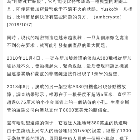
為“通縮死亡螺旋”，它可能使比特幣成為一種典型的避險工
具，即便這種加密貨幣處于不溫不火的狀態。Yusko進一步指
出，比特幣是解決所有這些問題的良方。（ambcrypto）
[2019/10/7]
同時，現代的精密制造也越來越復雜，一旦某個細微之處達
不到公差要求，就可能引發整個產品的重大問題。
2010年11月4日，一架在新加坡維護的澳航A380飛機從新加
坡起飛不久，發動機起火，緊急返航，最后發現問題是機翼
里連接翼肋和蒙皮的非關鍵連接件出現了1毫米的裂縫。
2013年6月，澳航的另一架空客A380飛機也出現發動機故
障，調查結果顯示，根源在于一根長度不超過5厘米、直徑不
超過0.75厘米的小小金屬管上的一個鉆偏的小孔。生產金屬
管的羅羅公司向澳航支付了8000萬美元的賠償金。
還有哈勃望遠鏡的例子，它被送入距地球380英里的軌道時，
由于主鏡頭上只有人的頭發粗細的1/50的誤差，經歷了1300
天毫無意義的漂泊。原因是技術人員的一個極小疏忽，矯正