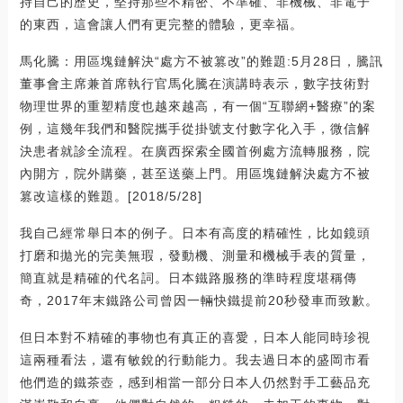
持自己的歷史，堅持那些不精密、不準確、非機械、非電子
的東西，這會讓人們有更完整的體驗，更幸福。
馬化騰：用區塊鏈解決“處方不被篡改”的難題:5月28日，騰訊
董事會主席兼首席執行官馬化騰在演講時表示，數字技術對
物理世界的重塑精度也越來越高，有一個“互聯網+醫療”的案
例，這幾年我們和醫院攜手從掛號支付數字化入手，微信解
決患者就診全流程。在廣西探索全國首例處方流轉服務，院
內開方，院外購藥，甚至送藥上門。用區塊鏈解決處方不被
篡改這樣的難題。[2018/5/28]
我自己經常舉日本的例子。日本有高度的精確性，比如鏡頭
打磨和拋光的完美無瑕，發動機、測量和機械手表的質量，
簡直就是精確的代名詞。日本鐵路服務的準時程度堪稱傳
奇，2017年末鐵路公司曾因一輛快鐵提前20秒發車而致歉。
但日本對不精確的事物也有真正的喜愛，日本人能同時珍視
這兩種看法，還有敏銳的行動能力。我去過日本的盛岡市看
他們造的鐵茶壺，感到相當一部分日本人仍然對手工藝品充