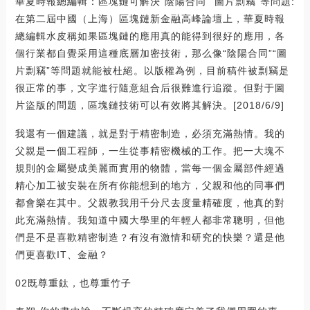
華夏時報總編輯：區塊鏈可解決“陰陽合同”“圖片剽竊”等問題:
在第二屆中國（上海）區塊鏈新金融高峰論壇上，華夏時報
總編輯水皮稱如果區塊鏈的應用真的能得到很好的應用，各
個行業都自覺采用這種底層加密技術，那么像“陰陽合同”“圖
片剽竊”等問題就能被杜絕。以版權為例，目前稿件被剽竊是
很正常的事，文字進行隨意組合后很難進行追蹤。但對于圖
片盜版的問題，區塊鏈技術可以有效將其解決。[2018/6/9]
我還有一個建議，就是對于精密制造，必須充滿熱情。我的
父親是一個工程師，一生從事精密機械的工作。把一大塊不
規則的金屬變成美麗而實用的物體，當每一個金屬部件經過
精心加工被安裝在所有你能想到的地方，父親和他的同事們
都會樂在其中。父親教我用千分尺去度量精確度，他真的對
此充滿熱情。我知道中國大學里的年輕人都非常聰明，但他
們是不是喜歡精密制造？有沒有激情和研究的快樂？還是他
們更喜歡IT、金融？
02既尊重鈦，也尊重竹子