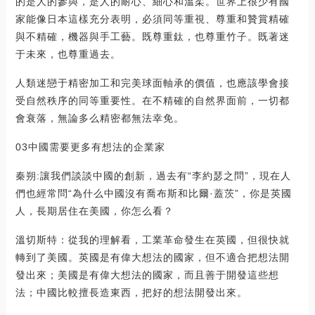
的是人的參與，是人的耐心、細心和溫柔。世界上很少有國
家能像日本這樣充分表明，必須同等重視、尊重和贊賞精確
與不精確，機器與手工藝。既尊重鈦，也尊重竹子。既著迷
于未來，也尊重過去。
人類迷戀于精密加工和完美球面軸承的價值，也應該學會接
受自然秩序的同等重要性。在不精確的自然界面前，一切都
會衰落，無論多么精密都無法幸免。
03中國需要更多有想法的企業家
秦朔:讓我們談談中國的創新，過去有“李約瑟之問”，現在人
們也經常問“為什么中國沒有喬布斯和比爾·蓋茨”，你是英國
人，長期居住在美國，你怎么看？
溫切斯特：從我的理解看，工業革命發生在英國，但很快就
轉到了美國。英國是有偉大想法的國家，但不適合把想法開
發出來；美國是有偉大想法的國家，而且善于開發這些想
法；中國比較擅長造東西，把好的想法開發出來。