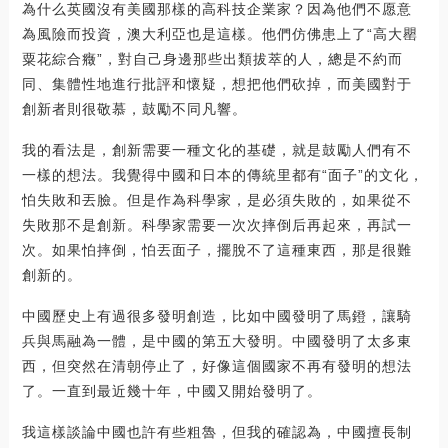
為什么英國沒有美國那樣的高科技企業家？因為他們不愿意
為風險而投資，澳大利亞也是這樣。他們仿佛患上了“高大罌
粟花綜合癥”，對自己身邊那些出類拔萃的人，總是不約而
同、集體性地進行批評和懷疑，想把他們砍掉，而美國對于
創新者則很敬慕，鼓勵不同凡響。
我的看法是，創新需要一種文化的基礎，就是鼓勵人們有不
一樣的想法。我覺得中國和日本的傳統里都有“面子”的文化，
怕失敗和丟臉。但是作為科學家，是必須失敗的，如果從不
失敗那不是創新。科學家需要一次次摔倒后再起來，再試一
次。如果怕摔倒，怕丟面子，擺脫不了這種東西，那是很難
創新的。
中國歷史上有過很多發明創造，比如中國發明了馬鐙，讓騎
兵與馬融為一體，是中國的第五大發明。中國發明了太多東
西，但突然在清朝停止了，好像這個國家不再有發明的想法
了。一直到最近幾十年，中國又開始發明了。
我這樣談論中國也許有些粗魯，但我的確認為，中國擅長制