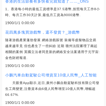
香港的生活節奏有多快看完就知道了……_ONS
1、香港每小時的最低工資標準是37.5港幣,按照每天工作8小
時、每月工作30天計算,最低月工資為9000港幣.
1900/1/1 0:00:00
花四萬多塊買游戲幣，還不發貨？_游戲幣
隨著游戲產業蓬勃發展 網絡游戲賬號 裝備等虛擬物品交易
越來越常見 但也產生了一些糾紛 近期 贛州法院審理了兩起
相關的案例 英國立法者同意新的網絡安全法案適用于元宇宙:
金色財經報道.
1900/1/1 0:00:00
小鵬汽車自動駕駛公司增資至10億人民幣_人工智能
天眼查App顯示,近日,廣州小鵬自動駕駛科技有限公司發
生工商變更,注冊資本由6億人民幣增至10億人民幣,增幅超
66.67%.
1900/1/1 0:00:00