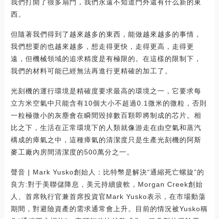
我們打開了很多扇門，我們永遠不知道門外還有什么新的東
西。
但隨著我們得到了越來越多的東西，能做越來越多的事情，
我們想要的也越來越多，想走得更快，走得更高，走得更
遠，但機械領域的追求精度是有極限的。在這樣的限制下，
我們的材料可能已經無法再進行更精確的加工了。
光刻機的運行環境是精確度要求最高的環境之一，它要求每
立方米空氣中只能含有10個大小不超過0.1微米的微粒，否則
一粒極微小的灰塵會在瞬間毀掉數百顆即將制成的芯片。相
比之下，生活在正常環境下的人類就像游走在由空氣和蒸汽
構成的瘴氣之中，這種瘴氣的清潔度只是生產光刻機的阿斯
麥工廠內房間清潔度的500萬分之一。
聲音 | Mark Yusko創始人：比特幣是解決“通縮死亡螺旋”的
良方:對于美聯儲降息，美元持續疲軟，Morgan Creek創始
人、首席執行官兼首席投資官Mark Yusko表示，在市場動蕩
期間，對避險資產的需求通常會上升。目前的情況被Yusko稱