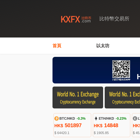
比特幣交易所
首頁
以太坊
BTC/HKD
-0.3%
ETH/HKD
-0.23%
L
501897
14848
HK$
HK$
HK
$ 64420.1
$ 1905.85
$ 45