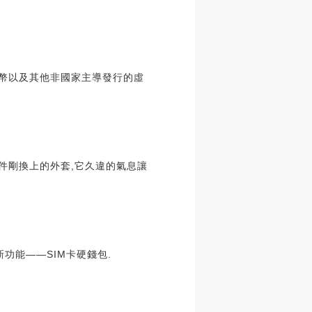
i幣以及其他非國家主導發行的虛
一件剛換上的外套,它久違的氣息讓
功能——SIM卡硬錢包.