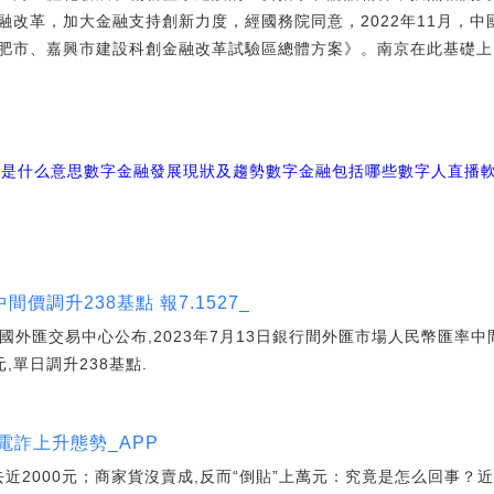
融改革，加大金融支持創新力度，經國務院同意，2022年11月，
肥市、嘉興市建設科創金融改革試驗區總體方案》。南京在此基礎上
融是什么意思
數字金融發展現狀及趨勢
數字金融包括哪些數字人直播
價調升238基點 報7.1527_
國外匯交易中心公布,2023年7月13日銀行間外匯市場人民幣匯率中間
元,單日調升238基點.
電詐上升態勢_APP
去近2000元；商家貨沒賣成,反而“倒貼”上萬元：究竟是怎么回事？