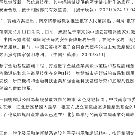
區塊鏈等新一代信息技術。其中螞蟻鏈提供的區塊鏈技術作為底座，
規，便于相關部門有效監管。（揚子晚報）[2021/9/24 17:04:
設”，實施方案提出，南京將積極穩妥推進數字人民幣試點，開展“數字
落南京:3月11日消息，日前，總部位于南京的中國云簽獲得國家知
。中國云簽運營“國家電子締約安全保障服務平臺”，在電子政務、
存證服務。目前，中國云簽擁有電子合同企業標準的自主知識產權2
擁有國家發明專利。（中國江蘇網）[2020/3/11]
數字金融基礎設施工程，打造數字金融產業集聚示范區和基礎設施創
移動通信和北斗衛星技術在金融科技、智慧城市等領域的布局和應用
院校、研究機構和金融科技企業加強金融科技基礎研究和底層共性關
融綜合供給體系。
是第一個明確以公鏈為基礎發展方向的城市:金色財經報道，中共南京市
發文表示，江北新區是國內最早一批宣布成立百億級區塊鏈產業基金
，百億級區塊鏈產業基金已經在江北新區舉行的南京首屆產業公鏈峰
三角一體化發展和創新體系建設的重要指示和講話精神，按照相關文