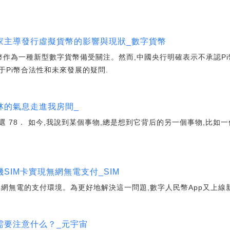
.
家主導發行虛擬貨幣的影響與現狀_數字貨幣
i幣作為一種新型數字貨幣備受關注。然而,中國央行明確表示不承認P
Pi幣合法性和未來發展的疑問.
林的氣息走進我房間_
 78． 如今,我說到某個事物,總是想到它背后的另一個事物,比如
.
SIM卡實現無網無電支付_SIM
網無電的支付環境。為更好地解決這一問題,數字人民幣App又上線新
需要注意什么？_元宇宙