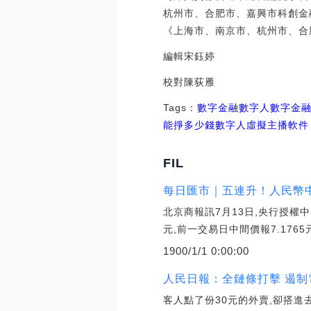
杭州市、合肥市、嘉興市科創金
《上海市、南京市、杭州市、合
編輯宋鈺婷
校對陳荻雁
Tags：
數字金融
數字人數字金
能掙多少錢
數字人虛擬主播軟件
FIL
每日匯市｜五連升！人民幣中間
北京商報訊7月13日,央行授權中
元,前一交易日中間價報7.1765
1900/1/1 0:00:00
人民日報：全鏈條打擊 遏制
客人點了份30元的外賣,卻搭進