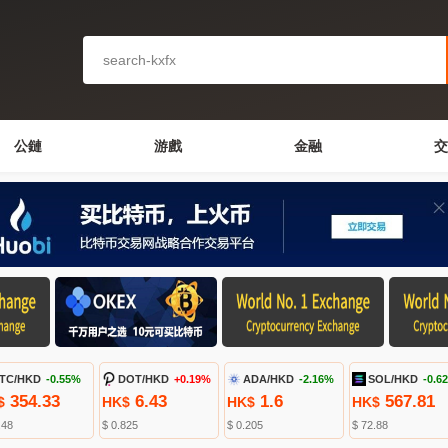
公鏈
游戲
金融
交
TC/HKD
-0.55%
DOT/HKD
+0.19%
ADA/HKD
-2.16%
SOL/HKD
-0.6
354.33
6.43
1.6
567.81
$
HK$
HK$
HK$
.48
$ 0.825
$ 0.205
$ 72.88