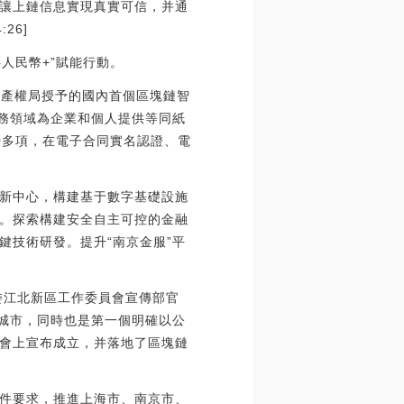
讓上鏈信息實現真實可信，并通
26]
人民幣+”賦能行動。
識產權局授予的國內首個區塊鏈智
商務領域為企業和個人提供等同紙
0多項，在電子合同實名認證、電
新中心，構建基于數字基礎設施
。探索構建安全自主可控的金融
鍵技術研發。提升“南京金服”平
委江北新區工作委員會宣傳部官
的城市，同時也是第一個明確以公
會上宣布成立，并落地了區塊鏈
件要求，推進上海市、南京市、