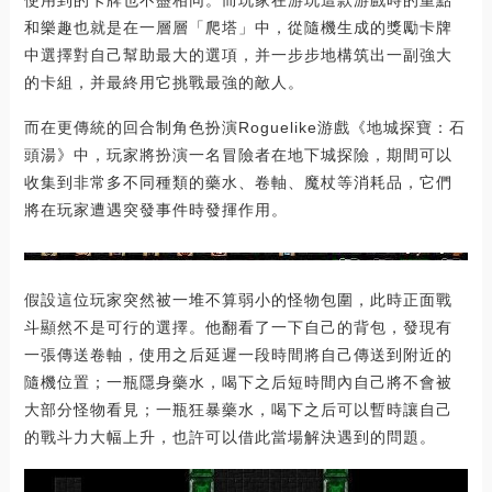
使用到的卡牌也不盡相同。而玩家在游玩這款游戲時的重點
和樂趣也就是在一層層「爬塔」中，從隨機生成的獎勵卡牌
中選擇對自己幫助最大的選項，并一步步地構筑出一副強大
的卡組，并最終用它挑戰最強的敵人。
而在更傳統的回合制角色扮演Roguelike游戲《地城探寶：石
頭湯》中，玩家將扮演一名冒險者在地下城探險，期間可以
收集到非常多不同種類的藥水、卷軸、魔杖等消耗品，它們
將在玩家遭遇突發事件時發揮作用。
假設這位玩家突然被一堆不算弱小的怪物包圍，此時正面戰
斗顯然不是可行的選擇。他翻看了一下自己的背包，發現有
一張傳送卷軸，使用之后延遲一段時間將自己傳送到附近的
隨機位置；一瓶隱身藥水，喝下之后短時間內自己將不會被
大部分怪物看見；一瓶狂暴藥水，喝下之后可以暫時讓自己
的戰斗力大幅上升，也許可以借此當場解決遇到的問題。