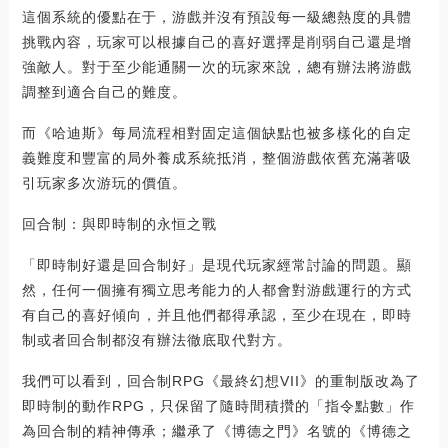
這個系統的優點在于，游戲并沒有預設每一級總熱度的具體
挑戰內容，玩家可以根據自己的喜好選擇是削弱自己還是增
強敵人。對于至少能通關一次的玩家來說，總有辦法將游戲
調整到適合自己的難度。
而《哈迪斯》每局流程相對固定這個缺點也被多樣化的自定
義難度和豐富的局外養成系統抵消，整個游戲依舊充滿著吸
引玩家多次游玩的價值。
回合制：與即時制的永恒之戰
「即時制好還是回合制好」是現代玩家經常討論的問題。顯
然，任何一個擁有獨立思考能力的人都會對游戲運行的方式
有自己的喜好傾向，并且他們都得承認，至少在現在，即時
制或者回合制都沒有辦法徹底取代對方。
我們可以看到，回合制RPG《最終幻想VII》的重制版改為了
即時制的動作RPG，只保留了隨時間積攢的「指令點數」作
為回合制的精神傳承；繼承了《博德之門》名號的《博德之