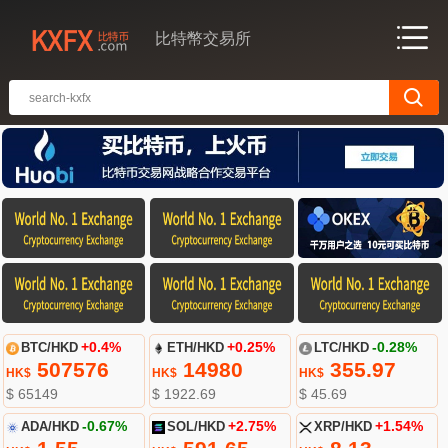
比特幣交易所
BTC/HKD
+0.4%
ETH/HKD
+0.25%
LTC/HKD
-0.28%
507576
14980
355.97
HK$
HK$
HK$
$ 65149
$ 1922.69
$ 45.69
ADA/HKD
-0.67%
SOL/HKD
+2.75%
XRP/HKD
+1.54%