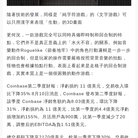
隨著技術的發展，同樣是「純字符游戲」的《文字游戲》可
以只用漢字來表現「生動」的3D畫面
更何況，一款游戲完全可以同時具備即時制和回合制的特
點，它們并不是真正意義上的「水火不容」的關系。例如音
樂動作Roguelike《節奏地牢》中的角色行動邏輯是一步一步
的回合制，但是玩家的操作需要嚴格按照背景音樂的拍點，
怪物也會根據拍點行動。表面上看起來是走格子的回合制游
戲，其實本質上是一個很困難的動作游戲：
Coinbase第二季度財報：凈虧損約 11 億美元，交易收入環
比下降35%:8月10日消息，Coinbase 發布第二季度財報，
該季度 Conbase 凈銷售額約為8.03億美元，環比下降
31%，凈虧損約為 11 億美元，比第一季度的4.4億美元凈虧
損增加約155%。月活用戶為900萬，比第一季度減少了20
萬，調整后的EBITDA為負1.51億美元。
總交易額下降至2170億美元，較第一季度下降30%，交易收