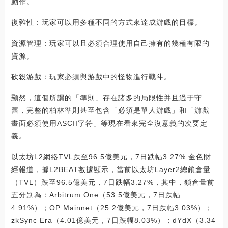
動作。
復雜性：玩家可以用多種不同的方式來達成游戲的目標。
資源管理：玩家可以且必須合理使用自己擁有的幾種有限的
資源。
砍殺游戲：玩家必須與游戲中的怪物進行戰斗。
顯然，這個所謂的「準則」存在諸多的局限性并且過于守
舊，完整的柏林準則甚至包含「必須是單人游戲」和「游戲
畫面必須使用ASCII字符」等現在看來完全沒意義的次要定
義。
以太坊L2網絡TVL跌至96.5億美元，7日跌幅3.27%:金色財
經報道，據L2BEAT數據顯示，當前以太坊Layer2總鎖倉量
（TVL）跌至96.5億美元，7日跌幅3.27%，其中，鎖倉量前
五分別為：Arbitrum One（53.5億美元，7日跌幅
4.91%）；OP Mainnet（25.2億美元，7日跌幅3.03%）；
zkSync Era（4.01億美元，7日跌幅8.03%）；dYdX（3.34