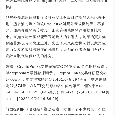
更容易讓玩家感受到Roguelike游戲「每次死亡都有收獲」的
特點。
但局外養成這個機制從某種程度上對設計游戲的人來說并不
是一盞省油的燈：傳統Roguelike與局外養成機制天生不兼
容。如果養成的深度較淺，那么這個機制的作用就會比較
小。而如果局外養成能帶來足夠大的影響力，玩家的實力就
會隨著游玩時間快速上升。失去了永久死亡機制對玩家角色
實力以及游戲關卡難度的洗牌后，游戲的作者必須用自己的
設計來取代這個缺失的部分。
數據：CryptoPunks交易總額突破24億美元:金色財經報道，
據cryptoslam最新數據顯示，CryptoPunks交易總額已突破
24億美元，本文撰寫時達到2,401,645,594美元，交易總量
為22,374筆，在NFT交易額排名中位列第三，僅次于Axie
Infinity（4,093,218,645美元）和BAYC（2,459,769,304美
元）。[2022/10/24 16:36:29]
前面提到的《哈迪斯》顯然在這一方面下了不少功夫，不僅