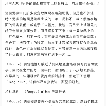
只有ASCII字符的畫面在當年已經算得上「前沿技術產物」了
這個游戲中的許多設定放到現在略顯硬核，但是也不算過
時：游戲的地圖是隨機生成的，每一局都不一樣；散落在地
面的道具裝備一般處于「未鑒定」狀態，盲目穿上被詛咒的
鎧甲會帶來負面效果，而且還脫不下來；每一局游戲中的
「紅色藥水」都不一樣，有可能是治療藥水也有可能是藥；
角色有「饑餓值」的設定，如果不通過探索來獲得食物就會
餓死；角色死亡后游戲就會結束，不管在這一局內玩家獲得
了什么東西，都沒有辦法留存到下一局......
《Rogue》的隨機性可以近乎無限地產生堪稱傳奇的冒險故
事，因此在之后的每一個年代，都涌現出了不少類似作品。
在早期的一些開發者和愛好者的討論中，便定下了使用
「Roguelike」這個稱呼來指代這一類型的游戲。
柏林準則：《Rogue》的核心設計理念
《Rogue》的演變歷史并不是這篇文章的主題。讓我們快進