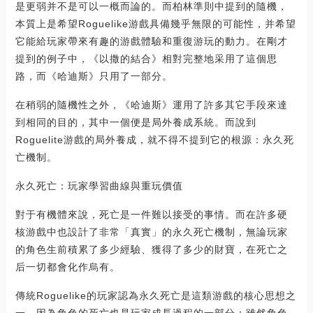
是更弱并不是可以一概而論的。而柏林準則中提到的隨機，
本質上是希望Roguelike游戲具備幾乎無限的可能性，并希望
它能給玩家帶來有趣的游戲體驗和重復游玩的動力。在剛才
提到的例子中，《以撒的結合》相對完整地采用了這個思
路，而《哈迪斯》只用了一部分。
在稍弱的隨機性之外，《哈迪斯》運用了許多其它手段來達
到相同的目的，其中一個便是局外養成系統。而說到
Roguelite游戲的局外養成，就不得不提到它的根源：永久死
亡機制。
永久死亡：玩家學習曲線與重玩價值
對于有機體來說，死亡是一件難以接受的事情。而在許多硬
核游戲中也設計了非常「真實」的永久死亡機制，無論玩家
的角色生前積累了多少經驗、獲得了多少的財寶，在死亡之
后一切都會化作烏有。
傳統Roguelike的玩家認為永久死亡是這類游戲的核心思想之
一，因為角色的死亡也是玩家成長過程的一部分：雖然角色