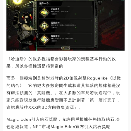
《哈迪斯》的很多祝福都會影響玩家的幾種基本行動的效
果，所以多樣性還是很豐富的
而另一個極端則是相對老牌的2D俯視射擊Roguelike《以撒
的結合》，它的絕大多數房間生成和道具掉落的規律都是沒
有辦法預測的「真隨機」。在大多數的單局游玩過程中，玩
家只能對現狀進行隨機應變而不是計劃著「第一層打完了，
這把應該往XXX的BD方向收集資源」。
Magic Eden引入鉆石獎勵，允許用戶根據任務賺取鉆石:金
色財經報道，NFT市場Magic Eden宣布引入鉆石獎勵