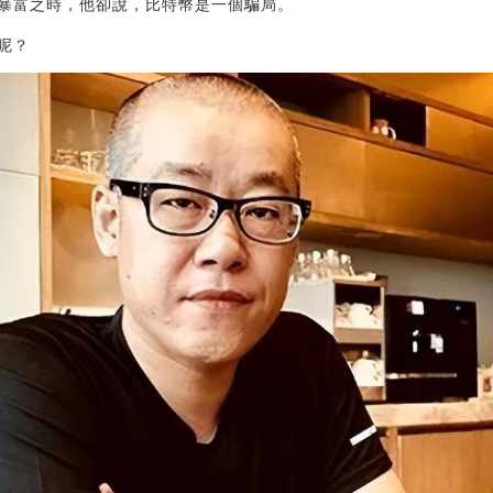
暴富之時，他卻說，比特幣是一個騙局。
呢？