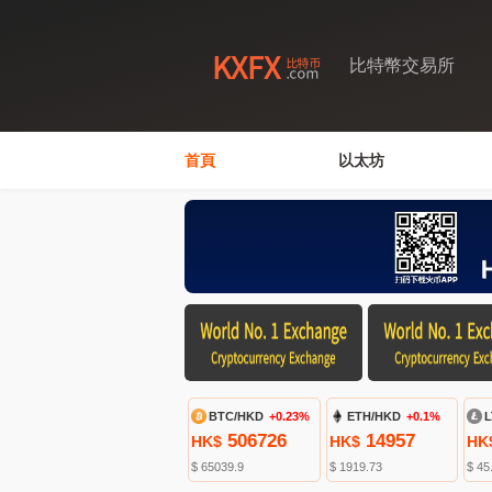
比特幣交易所
首頁
以太坊
BTC/HKD
+0.23%
ETH/HKD
+0.1%
L
506726
14957
HK$
HK$
HK
$ 65039.9
$ 1919.73
$ 45