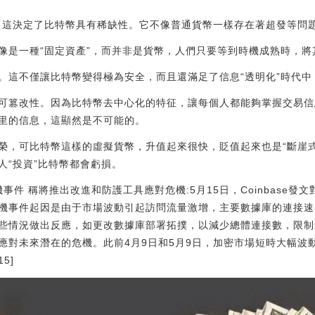
限，這決定了比特幣具有稀缺性。它不像普通貨幣一樣存在著超發等問
像是一種“固定資產”，而并非是貨幣，人們只要等到時機成熟時，將
。這不僅讓比特幣變得極為安全，而且還滿足了信息“透明化”時代中
可篡改性。因為比特幣去中心化的特征，讓每個人都能夠掌握交易信
里的信息，這顯然是不可能的。
榮，可比特幣這樣的虛擬貨幣，升值起來很快，貶值起來也是“斷崖
人“投資”比特幣都會虧損。
宕機事件 稱將推出改進和防護工具應對危機:5月15日，Coinbase發
機事件起因是由于市場波動引起訪問流量激增，主要數據庫的連接速率
情況做出反應，如更改數據庫部署拓撲，以減少總體連接數，限制連接
對未來潛在的危機。此前4月9日和5月9日，加密市場短時大幅波動，
5]