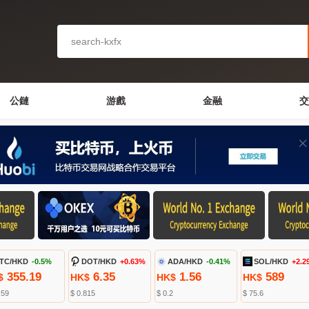
公鏈
游戲
金融
交
TC/HKD
-0.5%
DOT/HKD
+0.63%
ADA/HKD
-0.41%
SOL/HKD
+2.2
355.19
6.35
1.56
589
$
HK$
HK$
HK$
.59
$ 0.815
$ 0.2
$ 75.6