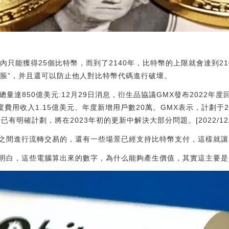
內只能獲得25個比特幣，而到了2140年，比特幣的上限就會達到2
通脹”，并且還可以防止他人對比特幣代碼進行破壞。
易總量達850億美元:12月29日消息，衍生品協議GMX發布2022年度
度費用收入1.15億美元、年度新增用戶數20萬。GMX表示，計劃于
明確計劃，將在2023年初的更新中解決大部分問題。[2022/12/29 
之間進行流轉交易的，還有一些場景已經支持比特幣支付，這樣就讓比
明白，這些電腦算出來的數字，為什么能夠產生價值，其實這主要是