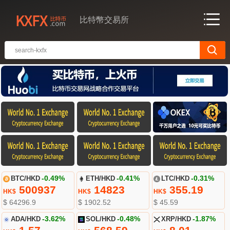
比特幣交易所
BTC/HKD
-0.49%
ETH/HKD
-0.41%
LTC/HKD
-0.31%
500937
14823
355.19
HK$
HK$
HK$
$ 64296.9
$ 1902.52
$ 45.59
ADA/HKD
-3.62%
SOL/HKD
-0.48%
XRP/HKD
-1.87%