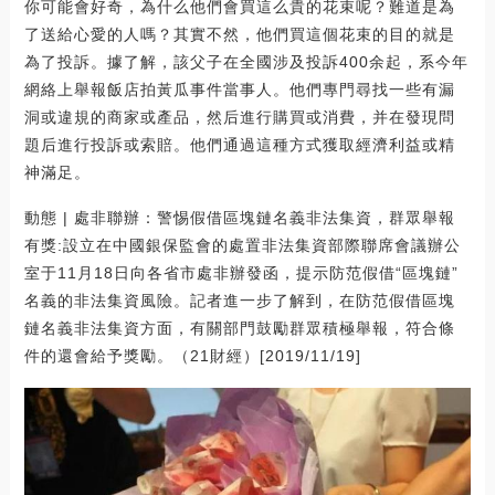
你可能會好奇，為什么他們會買這么貴的花束呢？難道是為
了送給心愛的人嗎？其實不然，他們買這個花束的目的就是
為了投訴。據了解，該父子在全國涉及投訴400余起，系今年
網絡上舉報飯店拍黃瓜事件當事人。他們專門尋找一些有漏
洞或違規的商家或產品，然后進行購買或消費，并在發現問
題后進行投訴或索賠。他們通過這種方式獲取經濟利益或精
神滿足。
動態 | 處非聯辦：警惕假借區塊鏈名義非法集資，群眾舉報
有獎:設立在中國銀保監會的處置非法集資部際聯席會議辦公
室于11月18日向各省市處非辦發函，提示防范假借“區塊鏈”
名義的非法集資風險。記者進一步了解到，在防范假借區塊
鏈名義非法集資方面，有關部門鼓勵群眾積極舉報，符合條
件的還會給予獎勵。（21財經）[2019/11/19]