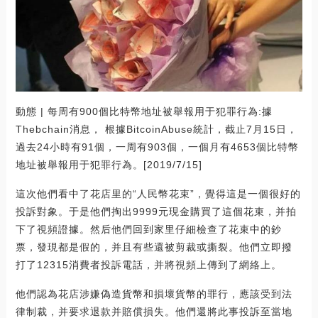
動態 | 每周有900個比特幣地址被舉報用于犯罪行為:據
Thebchain消息， 根據BitcoinAbuse統計，截止7月15日，
過去24小時有91個，一周有903個，一個月有4653個比特幣
地址被舉報用于犯罪行為。[2019/7/15]
這次他們看中了花店里的“人民幣花束”，覺得這是一個很好的
投訴對象。于是他們掏出9999元現金購買了這個花束，并拍
下了視頻證據。然后他們回到家里仔細檢查了花束中的鈔
票，發現都是假的，并且有些還被剪裁或撕裂。他們立即撥
打了12315消費者投訴電話，并將視頻上傳到了網絡上。
他們認為花店涉嫌偽造貨幣和損壞貨幣的罪行，應該受到法
律制裁，并要求退款并賠償損失。他們還將此事投訴至當地