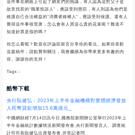
這件事在網絡上引起了網友們的熱議，有人認為這對父子是
故意找茬的“職業投訴人”，應該受到懲罰，有人則認為他們是
維護自己合法權益的“消費者維權人”，應該受到保護。還有人
覺得這件事很荒唐，怎么會有人買這么貴的花束呢？難道不
知道鈔票是假的嗎？
你怎么看呢？歡迎在評論區留言分享你的看法。如果你喜歡
這篇稿件，請點贊和關注，我會繼續為你帶來更多有趣的內
容。謝謝你的支持！
Tags：
酷幣下載
央行阮健弘：2023年上半年金融機構對實體經濟發放
人民幣貸款增加15.6萬億元_
中國網財經7月14日訊今日,國務院新聞辦公室舉行2023年上
半年金融統計數據情況新聞發布會,央行新聞發言人、調查統
計司司長阮健弘出席發布會,并答記者問.