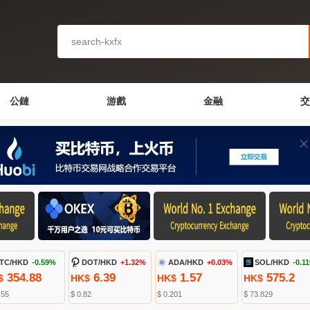
公鏈
游戲
金融
交
TC/HKD
-0.59%
DOT/HKD
+1.32%
ADA/HKD
+0.03%
SOL/HKD
-0.1
354.88
6.39
1.57
575.2
$
HK$
HK$
HK$
.55
$ 0.82
$ 0.201
$ 73.829