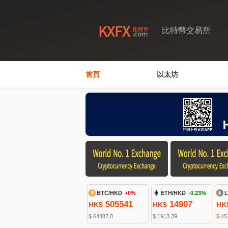
比特幣交易所
首頁
以太坊
BTC/HKD
+0%
ETH/HKD
-0.23%
L
505541
14907
HK$
HK$
HK
$ 64887.8
$ 1913.39
$ 45