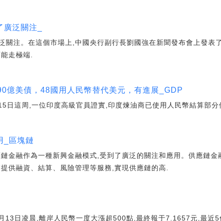
了廣泛關注_
泛關注。在這個市場上,中國央行副行長劉國強在新聞發布會上發表
能走極端.
90億美債，48國用人民幣替代美元，有進展_GDP
15日這周,一位印度高級官員證實,印度煉油商已使用人民幣結算部分
用_區塊鏈
應鏈金融作為一種新興金融模式,受到了廣泛的關注和應用。供應鏈金
節提供融資、結算、風險管理等服務,實現供應鏈的高.
13日凌晨,離岸人民幣一度大漲超500點,最終報于7.1657元,最近5