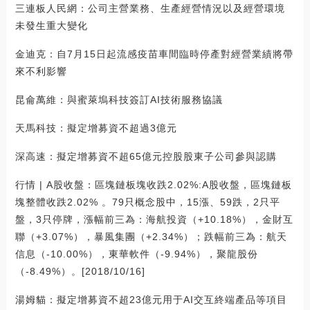
三連板人民網：公司主營業務、生產經營情況以及經營環境
未發生重大變化
金迪克：自7月15日起流感疫苗車間臨時停產對經營業績將帶
來不利影響
昆侖萬維：與蜜萊塢科技簽訂AI技術服務協議
天馬科技：擬定增募資不超過3億元
深高速：擬定增募資不超65億元控股股東子公司參與認購
行情 | A股收盤：區塊鏈板塊收跌2.02%:A股收盤，區塊鏈板
塊整體收跌2.02% 。79只概念股中，15漲、59跌，2只平
盤，3只停牌，漲幅前三為：海航投資（+10.18%），金財互
聯（+3.07%），暴風集團（+2.34%）；跌幅前三為：航天
信息（-10.00%），東華軟件（-9.94%），聚龍股份
（-8.49%）。[2018/10/16]
湯姆貓：擬定增募資不超23億元用于AI交互終端產品等項目