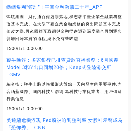
螞蟻集團“領罰”！平臺金融激蕩二十年_APP
螞蟻集團、財付通百億處罰落地,標志著平臺企業金融業務整
改基本完成。在大型平臺企業金融業務的突出問題基本完成
整改之際,再來回顧互聯網與金融從邂逅到深度融合再到逐步
剝離回歸本質的過程,總不免有些唏噓.
1900/1/1 0:00:00
鞭牛晚報：多家銀行已排查貸款直播業務；6月國產
Model 3和Y出口同增20倍；Keep式登陸港交所
_GMV
編者按：鞭牛士將以晚報形式盤點一天內發生的重要事件,內
容涵蓋國際、國內科技互聯網,為科技行業從業者、用戶傳遞
行業信息.
1900/1/1 0:00:00
美通縮危機浮現 Fed將被迫調整利率 女股神示警成為
「恐怖秀」_CNB