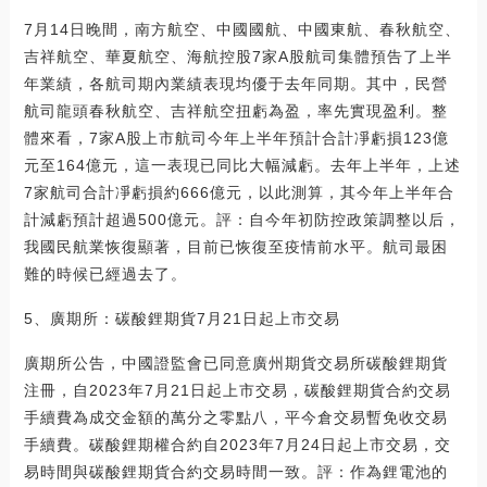
7月14日晚間，南方航空、中國國航、中國東航、春秋航空、
吉祥航空、華夏航空、海航控股7家A股航司集體預告了上半
年業績，各航司期內業績表現均優于去年同期。其中，民營
航司龍頭春秋航空、吉祥航空扭虧為盈，率先實現盈利。整
體來看，7家A股上市航司今年上半年預計合計凈虧損123億
元至164億元，這一表現已同比大幅減虧。去年上半年，上述
7家航司合計凈虧損約666億元，以此測算，其今年上半年合
計減虧預計超過500億元。評：自今年初防控政策調整以后，
我國民航業恢復顯著，目前已恢復至疫情前水平。航司最困
難的時候已經過去了。
5、廣期所：碳酸鋰期貨7月21日起上市交易
廣期所公告，中國證監會已同意廣州期貨交易所碳酸鋰期貨
注冊，自2023年7月21日起上市交易，碳酸鋰期貨合約交易
手續費為成交金額的萬分之零點八，平今倉交易暫免收交易
手續費。碳酸鋰期權合約自2023年7月24日起上市交易，交
易時間與碳酸鋰期貨合約交易時間一致。評：作為鋰電池的