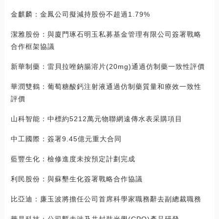
金麒麟：金鳳公司擬減持股份不超過1.79%
潔雅股份：與廈門琢石明玉私募基金管理有限公司簽署戰略
合作框架協議
新華制藥：雷貝拉唑鈉腸溶片(20mg)通過仿制藥一致性評價
華潤雙鶴：葡萄糖酸鈣注射液通過仿制藥質量和療效一致性
評價
山科智能：中標約5212萬元物聯網遠傳水表采購項目
中工國際：簽署9.45億元重大合同
藍豐生化：檢修進度未按預定計劃完成
利民股份：與蘇墾生化簽署戰略合作協議
比亞迪：廉玉波將擔任公司首席科學家職務辭去副總裁職務