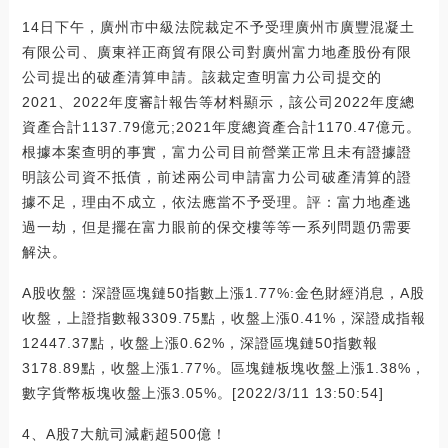
14日下午，廣州市中級法院裁定不予受理廣州市廣豐混凝土
有限公司、廣東祥正商貿有限公司對廣州富力地產股份有限
公司提出的破產清算申請。該裁定查明富力公司提交的
2021、2022年度審計報告等材料顯示，該公司2022年度總
資產合計1137.79億元;2021年度總資產合計1170.47億元。
根據本案查明的事實，富力公司目前營業正常且未有證據證
明該公司資不抵債，前述兩公司申請富力公司破產清算的證
據不足，理由不成立，依法應當不予受理。評：富力地產逃
過一劫，但是擺在富力眼前的保交樓等等一系列問題仍需要
解決。
A股收盤：深證區塊鏈50指數上漲1.77%:金色財經消息，A股
收盤，上證指數報3309.75點，收盤上漲0.41%，深證成指報
12447.37點，收盤上漲0.62%，深證區塊鏈50指數報
3178.89點，收盤上漲1.77%。區塊鏈板塊收盤上漲1.38%，
數字貨幣板塊收盤上漲3.05%。[2022/3/11 13:50:54]
4、A股7大航司減虧超500億！