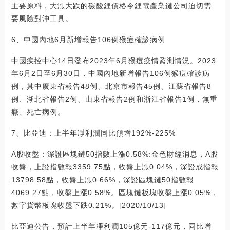
主要原料，大漲大跌的碳酸鋰價格令鋰電產業鏈公司迫切需
要風險對沖工具。
6、中國內地6月新增報告106例猴痘確診病例
中國疾控中心14日發布2023年6月猴痘疫情監測情況。2023
年6月2日至6月30日，中國內地新增報告106例猴痘確診病
例，其中廣東省報告48例、北京市報告45例、江蘇省報告8
例、湖北省報告2例、山東省報告2例和浙江省報告1例，無重
癥、死亡病例。
7、比亞迪：上半年凈利潤同比預增192%-225%
A股收盤：深證區塊鏈50指數上漲0.58%:金色財經消息，A股
收盤，上證指數報3359.75點，收盤上漲0.04%，深證成指報
13798.58點，收盤上漲0.66%，深證區塊鏈50指數報
4069.27點，收盤上漲0.58%。區塊鏈板塊收盤上漲0.05%，
數字貨幣板塊收盤下跌0.21%。[2020/10/13]
比亞迪公告，預計上半年凈利潤105億元-117億元，同比增