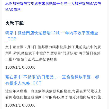
思啊
加密貨幣市場還有未來嗎知乎
全球十大加密貨幣MAC幣
MAC價格
火幣下載
獨家丨微信門店快送新增12城 一年內不收平臺傭金
_TOP
文丨董金鵬 7月8日,億邦動力獨家披露,除了此前測試中的廣
州和深圳,微信旗下小程序外賣項目“門店快送”將于近日在第
二批12個城市正式上線提供服務.
1900/1/1 0:00:00
藏在家中“不起眼”的日用品，一直偷偷釋放甲醛，卻
有很多人忽略_CCT
近些年來癌癥、白血病等疾病頻繁的發生,每當在新聞電視上
看到這樣的報道就感到非常的痛心,而矛頭分分指向裝修污染.
1900/1/1 0:00:00