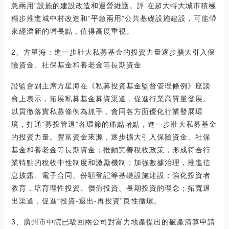
急兩用”設施的建設改造和運營維護。評:在超大特大城市積極
穩步推進城中村改造和“平急兩用”公共基礎設施建設，可能帶
來經濟新的增長點，值得高度重視。
2、方星海：進一步壯大私募基金的投資力量逐步擴大引入保
險資金、社保基金和養老金等長期資金
證監會副主席方星海在《私募投資基金監督管理條例》座談
會上表示，拓展私募基金募資渠道，促進行業高質量發展。
以貫徹落實私募條例為抓手，會同各方面優化行業發展環
境，打通“募投管退”各環節的痛點堵點，進一步壯大私募基金
的投資力量。豐富資金來源，逐步擴大引入保險資金、社保
基金和養老金等長期資金；推動完善稅收政策，形成符合行
業特點的稅收中性制度和激勵機制；加強數據治理，推進信
息披露、電子合同、份額登記等基礎設施建設；強化投資者
教育，培育理性投資、價值投資、長期投資的理念；拓寬退
出渠道，促進“投資-退出-再投資”良性循環。
3、廣州市中院已駁回兩公司對富力地產提出的破產清算申請