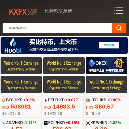
比特幣交易所
BTC/HKD
+0.2%
ETH/HKD
+0.07%
LTC/HKD
+0.96%
508081
14983.5
360.57
HK$
HK$
HK$
$ 65213.8
$ 1923.18
$ 46.28
ADA/HKD
-1.11%
SOL/HKD
+0.19%
XRP/HKD
-0.62%