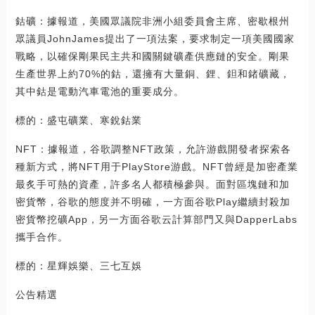
鈷礦：據報道，美國眾議院非洲小組委員會主席、密歇根州
眾議員JohnJames提出了一項法案，要求制定一項美國國家
戰略，以確保剛果民主共和國關鍵礦產供應鏈的安全。剛果
生產世界上約70%的鈷，還擁有大量銅、鋰、鉭和鍺礦藏，
其中鈷是電動汽車電池的重要成分。
標的：盛屯礦業、寒銳鈷業
NFT：據報道，谷歌調整NFT政策，允許游戲開發者探索各
種新方式，將NFT用于PlayStore游戲。NFT曾經是加密產業
最炙手可熱的資產，許多名人都積極參與。面對區塊鏈和加
密貨幣，谷歌的態度并不明確，一方面谷歌Play繼續封殺加
密貨幣挖礦App，另一方面谷歌云計算部門又與DapperLabs
攜手合作。
標的：星輝娛樂、三七互娛
公告精選