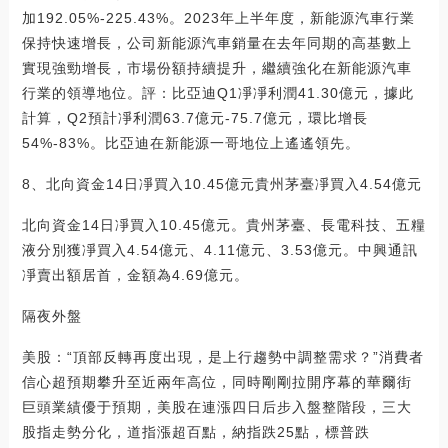
加192.05%-225.43%。2023年上半年度，新能源汽車行業
保持快速增長，公司新能源汽車銷量在去年同期的高基數上
實現強勁增長，市場份額持續提升，繼續強化在新能源汽車
行業的領導地位。評：比亞迪Q1凈凈利潤41.30億元，據此
計算，Q2預計凈利潤63.7億元-75.7億元，環比增長
54%-83%。比亞迪在新能源一哥地位上遙遙領先。
8、北向資金14日凈買入10.45億元貴州茅臺凈買入4.54億元
北向資金14日凈買入10.45億元。貴州茅臺、長電科技、五糧
液分別獲凈買入4.54億元、4.11億元、3.53億元。中興通訊
凈賣出額居首，金額為4.69億元。
隔夜外盤
美股：“頂部反轉再度出現，是上行趨勢中調整需求？”消費者
信心超預期攀升至近兩年高位，同時剛剛拉開序幕的華爾街
巨頭業績優于預期，美股在連漲四日后步入盤整階段，三大
股指走勢分化，道指漲超百點，納指跌25點，標普跌