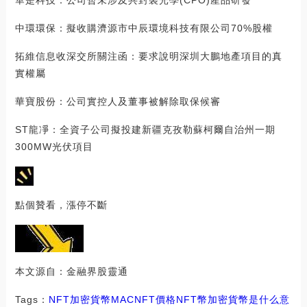
華是科技：公司暫未涉及共封裝光學(CPO)產品研發
中環環保：擬收購濟源市中辰環境科技有限公司70%股權
拓維信息收深交所關注函：要求說明深圳大鵬地產項目的真
實權屬
華寶股份：公司實控人及董事被解除取保候審
ST龍凈：全資子公司擬投建新疆克孜勒蘇柯爾自治州一期
300MW光伏項目
點個贊看，漲停不斷
本文源自：金融界股靈通
Tags：
NFT
加密貨幣
MACNFT價格
NFT幣加密貨幣是什么意