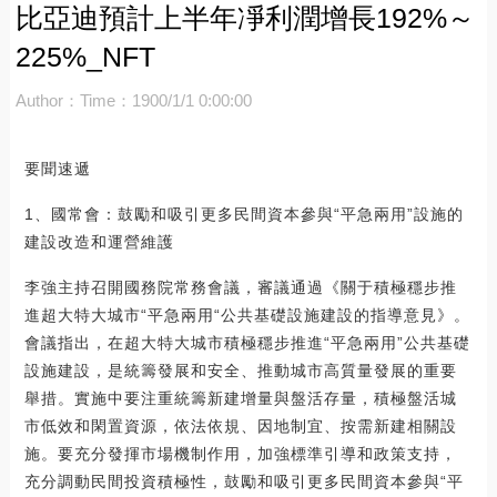
比亞迪預計上半年凈利潤增長192%～
225%_NFT
Author：
Time：1900/1/1 0:00:00
要聞速遞
1、國常會：鼓勵和吸引更多民間資本參與“平急兩用”設施的
建設改造和運營維護
李強主持召開國務院常務會議，審議通過《關于積極穩步推
進超大特大城市“平急兩用“公共基礎設施建設的指導意見》。
會議指出，在超大特大城市積極穩步推進“平急兩用”公共基礎
設施建設，是統籌發展和安全、推動城市高質量發展的重要
舉措。實施中要注重統籌新建增量與盤活存量，積極盤活城
市低效和閑置資源，依法依規、因地制宜、按需新建相關設
施。要充分發揮市場機制作用，加強標準引導和政策支持，
充分調動民間投資積極性，鼓勵和吸引更多民間資本參與“平