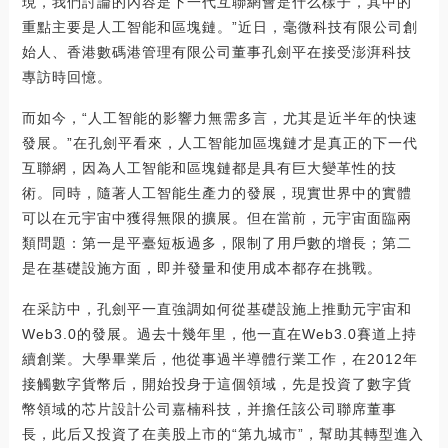
現，我們討論的內容是下一代互聯網會是什么樣子，其中的
重點主要是人工智能和區塊鏈。”近日，毫微科技有限公司創
始人、香港數碼港管理有限公司董事孔劍平在接受澎湃科技
專訪時回憶。
而如今，“人工智能的影響力無需多言，尤其是近半年的快速
發展。”在孔劍平看來，人工智能加區塊鏈才是真正的下一代
互聯網，因為人工智能和區塊鏈都是具有巨大變革性的技
術。同時，隨著人工智能生產力的發展，現實世界中的實體
可以在元宇宙中獲得無限的擴展。但在當前，元宇宙面臨兩
類問題：第一是平臺短板過多，限制了用戶數的增長；第二
是在基礎設施方面，即并發量和使用成本都存在挑戰。
在采訪中，孔劍平一直強調如何從基礎設施上推動元宇宙和
Web3.0的發展。過去十幾年里，他一直在Web3.0賽道上持
續創業。大學畢業后，他從事過半導體行業工作，在2012年
接觸數字貨幣后，開始投身于這個領域，先是投資了數字貨
幣領域的芯片設計公司嘉楠科技，并擔任該公司聯席董事
長，此后又投資了在美股上市的“第九城市”，幫助其轉型進入