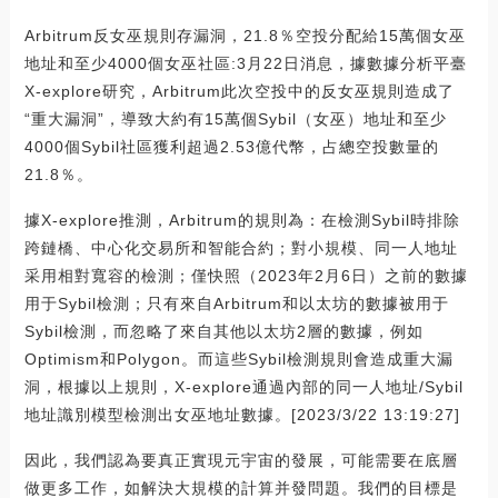
Arbitrum反女巫規則存漏洞，21.8％空投分配給15萬個女巫
地址和至少4000個女巫社區:3月22日消息，據數據分析平臺
X-explore研究，Arbitrum此次空投中的反女巫規則造成了
“重大漏洞”，導致大約有15萬個Sybil（女巫）地址和至少
4000個Sybil社區獲利超過2.53億代幣，占總空投數量的
21.8％。
據X-explore推測，Arbitrum的規則為：在檢測Sybil時排除
跨鏈橋、中心化交易所和智能合約；對小規模、同一人地址
采用相對寬容的檢測；僅快照（2023年2月6日）之前的數據
用于Sybil檢測；只有來自Arbitrum和以太坊的數據被用于
Sybil檢測，而忽略了來自其他以太坊2層的數據，例如
Optimism和Polygon。而這些Sybil檢測規則會造成重大漏
洞，根據以上規則，X-explore通過內部的同一人地址/Sybil
地址識別模型檢測出女巫地址數據。[2023/3/22 13:19:27]
因此，我們認為要真正實現元宇宙的發展，可能需要在底層
做更多工作，如解決大規模的計算并發問題。我們的目標是