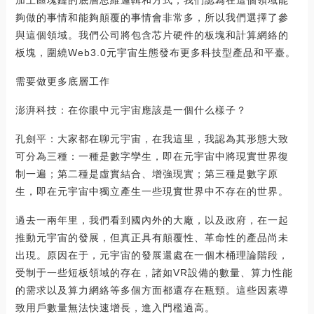
加上區塊鏈的底層思維邏輯和方式，我們認為在這個領域能
夠做的事情和能夠顛覆的事情會非常多，所以我們選擇了參
與這個領域。我們公司將包含芯片硬件的板塊和計算網絡的
板塊，圍繞Web3.0元宇宙生態發布更多科技型產品和平臺。
需要做更多底層工作
澎湃科技：在你眼中元宇宙應該是一個什么樣子？
孔劍平：大家都在聊元宇宙，在我這里，我認為其形態大致
可分為三種：一種是數字孿生，即在元宇宙中將現實世界復
制一遍；第二種是虛實結合、增強現實；第三種是數字原
生，即在元宇宙中獨立產生一些現實世界中不存在的世界。
過去一兩年里，我們看到國內外的大廠，以及政府，在一起
推動元宇宙的發展，但真正具有顛覆性、革命性的產品尚未
出現。原因在于，元宇宙的發展還處在一個木桶理論階段，
受制于一些短板領域的存在，諸如VR設備的數量、算力性能
的需求以及算力網絡等多個方面都還存在瓶頸。這些因素導
致用戶數量無法快速增長，進入門檻過高。