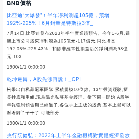
BNB價格
比亞迪“大爆發”！半年凈利潤超105億，預增
192%-225%！6月銷量是特斯拉3倍_
7月14日,比亞迪發布2023年半年度業績預告。今年1-6月,歸
屬上市公司股東凈利潤為105億元-117億元,同比增長
192.05%-225.43%；扣除非經常性損益后的凈利潤為93億
元-103.
1900/1/1 0:00:00
乾坤逆轉，A股先漲再說！_CPI
松果出自私募冠軍團隊,累積規模10位數。13年投資經驗,擅
長抄底和重組,現為陽光私募基金經理。從下周一開始,A股半
年報強制預告期已經過了,各位手上主板的股票,基本上就可以
掰著腳丫子干了,可能部分.
1900/1/1 0:00:00
央行阮健弘：2023年上半年金融機構對實體經濟發放