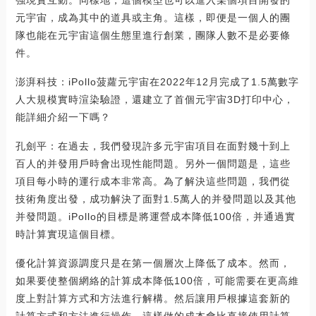
強現實互動。同樣地，這個模型也可以進入某個項目開發的
元宇宙，成為其中的道具或主角。這樣，即便是一個人的團
隊也能在元宇宙這個生態里進行創業，團隊人數不是必要條
件。
澎湃科技：iPollo菠蘿元宇宙在2022年12月完成了1.5萬數字
人大規模實時渲染驗證，還建立了首個元宇宙3D打印中心，
能詳細介紹一下嗎？
孔劍平：在過去，我們發現許多元宇宙項目在面對幾十到上
百人的并發用戶時會出現性能問題。另外一個問題是，這些
項目每小時的運行成本非常高。為了解決這些問題，我們從
技術角度出發，成功解決了面對1.5萬人的并發問題以及其他
并發問題。iPollo的目標是將運營成本降低100倍，并通過實
時計算實現這個目標。
優化計算資源調度只是在第一個層次上降低了成本。然而，
如果要使整個網絡的計算成本降低100倍，可能需要在更高維
度上對計算方式和方法進行解構。然后讓用戶根據這套新的