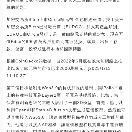
圍內能更低成本地使用算力，解決人工智能計算和元宇宙計
算的問題。
加密交易所Bitso上市Circle歐元幣:金色財經報道，拉丁美洲
加密交易所Bitso已將歐元幣（EUROC）加入其產品類別。
EUROC由Circle發行，是一種由歐元支持的穩定幣，現在可
供Bitso的600多萬客戶用歐元進行兌換、購買、出售、存
款、儲蓄、投資或進行本地和國際轉賬。
根據CoinGecko的數據，自2022年6月底在以太坊網絡上推
出以來，歐元幣的市值已達2600萬歐元。[2023/1/13
11:10:37]
第二個目標是利用Web3.0的長板加長的邏輯，讓iPollo平臺
上的各種科技互為Layer2層，即互為基礎設施。比如，當一
個富有創新思維的年輕人設計了一個3D模型，首先，他可以
利用OpenAI和StableDiffusion技術生成這個模型。然后他可
以直接接入Web3.0，讓這個模型具備生命力或人工智能的能
力。他還可以接入AR相機，讓這個模型在現實世界中進行增