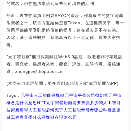
的域名，但你無法享受到這些公司增長的紅利。
然而，現在你購買了例如BAYC的產品，作為最早的數字電商
消費者之一，項目方還給你空投Token。在這種情況下，每一
個用戶都能享受到網絡價值的提升，這在過去是不存在的。
因此，基于這些觀點，我認為有以上三大定律。歡迎大家拍
磚。
“元宇宙觀察”欄目長期關注Web3.0話題，歡迎相關行業建設
者、研究者、暢想者來稿，觀察、評論、訪談均可。投稿通
道：zhengjie@thepaper.cn
(本文來自澎湃新聞，更多原創資訊請下載“澎湃新聞”APP)
Tags：
元宇宙
人工智能
區塊鏈元宇宙平臺公司找幻霄
元宇宙
概念是什么意思NFT
元宇宙體驗館需要投資多少錢人工智能
技術應用
學人工智能后悔死了
人工智能考研考哪些科目區塊
鏈工程專業學什么
區塊鏈存證怎么弄