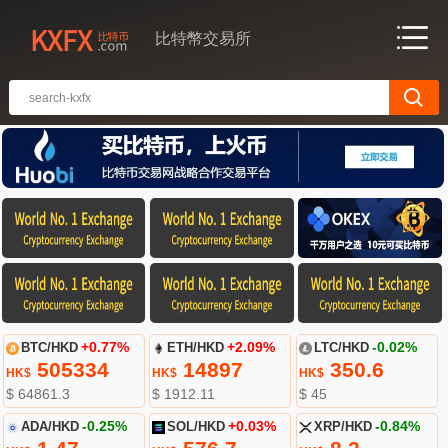
比特幣交易所
BTC/HKD
+0.77%
ETH/HKD
+2.09%
LTC/HKD
-0.02%
505334
14897
350.6
HK$
HK$
HK$
$ 64861.3
$ 1912.11
$ 45
ADA/HKD
-0.25%
SOL/HKD
+0.03%
XRP/HKD
-0.84%