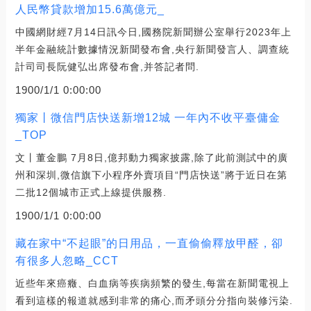
人民幣貸款增加15.6萬億元_
中國網財經7月14日訊今日,國務院新聞辦公室舉行2023年上
半年金融統計數據情況新聞發布會,央行新聞發言人、調查統
計司司長阮健弘出席發布會,并答記者問.
1900/1/1 0:00:00
獨家丨微信門店快送新增12城 一年內不收平臺傭金
_TOP
文丨董金鵬 7月8日,億邦動力獨家披露,除了此前測試中的廣
州和深圳,微信旗下小程序外賣項目“門店快送”將于近日在第
二批12個城市正式上線提供服務.
1900/1/1 0:00:00
藏在家中“不起眼”的日用品，一直偷偷釋放甲醛，卻
有很多人忽略_CCT
近些年來癌癥、白血病等疾病頻繁的發生,每當在新聞電視上
看到這樣的報道就感到非常的痛心,而矛頭分分指向裝修污染.