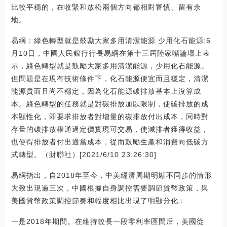
比較平穩的，在收緊和放松兩個方向都相對審慎、留有余
地。
易綱：綠色轉型就是鼓勵大家多用清潔能源 少用化石能源:6
月10日，中國人民銀行行長易綱在第十三屆陸家嘴論壇上表
示，綠色轉型就是鼓勵大家多用清潔能源，少用化石能源。
但問題是在現有技術條件下，化石能源便宜而且穩定，清潔
能源貴而且尚不穩定，因為化石能源碳排放基本上沒算成
本。綠色轉型的任務就是對碳排放加以限制，使碳排放的成
本顯性化，即要求排放者對增量的碳排放付出成本，同時對
存量的碳排放權通過定價實現可交易，使減排者獲得收益，
也使得排放者付出適當成本，從而鼓勵生產和消費向低碳方
式轉型。（財聯社）[2021/6/10 23:26:30]
易綱指出，自2018年至今，中美經濟周期明顯不同步的情形
大致出現過三次，中國根據自身調控需要調節貨幣政策，與
美國貨幣政策調控節奏和幅度相比出現了明顯分化：
一是2018年期間。在維持較長一段零利率區間后，美國從