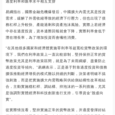
適度利率和匯率水平相互支撐
易綱指出，國際金融危機爆發后，中國擴大內需尤其是投資
需求，緩解了外需收縮導致的經濟下行壓力，但也出現了債
務杠桿上升較快、產能過剩和資產泡沫風險。實際上若經濟
中存在過度投資，資本邊際回報就會下降，實際利率會低于
潛在增長率，為了增加投資而會犧牲消費。
“在其他很多國家和經濟體實施零利率等超寬松貨幣政策的環
境下，我們在利率政策上一直比較節制，堅持保持正常的貨
幣政策尤其是利率政策區間，就是為了未雨綢繆、盡量防止
過度投資等傾向。”易綱表示，正是基于對靠過度投資和債務
擴張推動經濟增長的模式難以持續的判斷，決策者明確不搞
強刺激，而是把實施擴大內需戰略與供給側結構性改革相結
合，主動實施穩杠桿、調結構、抑泡沫的一系列措施，尤其
是強調對實體經濟和科技創新進行支持，引導資金“脫虛向
實”。
從實際情況看，堅持實施正常的貨幣政策，并適度發揮好結