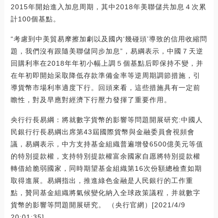
2015年開始進入加息周期，其中2018年美聯儲共加息４次累
計100個基點。
“考慮到中美貿易摩擦加劇以及國內‘幾碰頭’導致的信用收縮問
題，我們沒有跟隨美聯儲同步加息”，易綱表示，中國７天逆
回購利率在2018年年初小幅上調５個基點后即保持不變，并
在年初即開始采取降低存款準備金率等逆周期調節措施，引
導貨幣市場利率適度下行。回頭來看，這些措施具有一定前
瞻性，對及早應對經濟下行壓力發揮了重要作用。
央行行長易綱：將就數字貨幣的影響等問題開展研究:中國人
民銀行行長易綱出席第43屆國際貨幣與金融委員會視頻會
議，易綱表示，中方支持基金組織普遍增發6500億美元等值
的特別提款權，支持特別提款權富余國家自愿將特別提款權
轉借給脆弱國家，同時期望基金組織第16次份額總檢查如期
取得進展。易綱指出，推進綠色金融是人民銀行的工作重
點，贊同基金組織將氣候變化納入全球政策議程，并就數字
貨幣的影響等問題開展研究。 （央行官網）[2021/4/9
20:01:35]