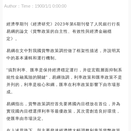
Author：
Time：1900/1/1 0:00:00
經濟學期刊《經濟研究》2023年第6期刊發了人民銀行行長
易綱的論文《貨幣政策的自主性、有效性與經濟金融穩
定》。
易綱在文中對我國貨幣政策調控做了框架性描述，并說明其
中的基本邏輯和運行機制。
“搞對利率、匯率是保持經濟穩定運行，并從宏觀層面抑制系
統性金融風險的關鍵”，易綱強調，利率政策和匯率政策不是
并列的，利率是核心和綱，匯率在利率政策影響下由市場形
成。
易綱指出，貨幣政策調控首先要將國內目標放在首位，并為
實現國內目標選擇利率等最優政策，其次需創造良好環境，
使匯率由市場決定。
在上述思路下，與主要發達經濟體大幅調整利率等貨幣政策