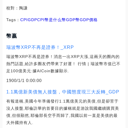
校對：陶謙
Tags：
CPI
GDP
CPI幣是什么幣GDP幣
GDP價格
幣贏
瑞波幣XRP不再是證券！_XRP
瑞波幣XRP不再是證券！消息一出XRP大漲,這兩天的圈內的
熱門話題,給許多圈友們帶來了好運！ 行情 | 瑞波幣市值已不
足100億美元:據AICoin數據顯示.
1900/1/1 0:00:00
1.1萬億新美債無人接盤，中國態度現三大反轉_GDP
有報道稱,美國今年準備發行1.1萬億美元的美債,但是卻苦于
沒人接盤,耶倫訪華的首要目的據稱就是游說我國繼續購買美
債,但很顯然,耶倫部長空手而歸了,我國以前一直是美債的最
大外國持有人.