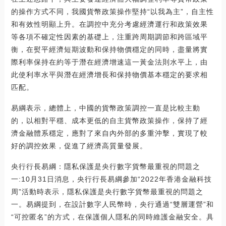
的操作方式不同，我國貨幣政策操作堅持“以我為主”，自主性
和有效性明顯上升。在調控中充分考慮經濟運行和政策效果
等各項不確定性因素的基礎上，注重跨周期調節和跨區域平
衡，在熨平經濟短期波動和保持物價穩定的同時，盡量將實
際利率保持在約等于潛在經濟增速這一黃金法則水平上，由
此使利率水平與潛在經濟增長和保持物價基本穩定的要求相
匹配。
易綱表示，總體上，中國的貨幣政策調控一直是比較主動
的，以相對平穩、成本更低的自主貨幣政策操作，保持了經
濟金融體系穩定，應對了來自內外部的多重沖擊，實現了較
好的調控效果，促進了經濟高質量發展。
央行行長易綱：隱私保護是央行數字貨幣最重視的問題之
一:10月31日消息，央行行長易綱參加“2022年香港金融科技
周”活動時表示，隱私保護是央行數字貨幣最重視的問題之
一。易綱提到，在設計數字人民幣時，央行通過“雙層運營”和
“可控匿名”的方式，在保護個人隱私的同時維護金融安全。具