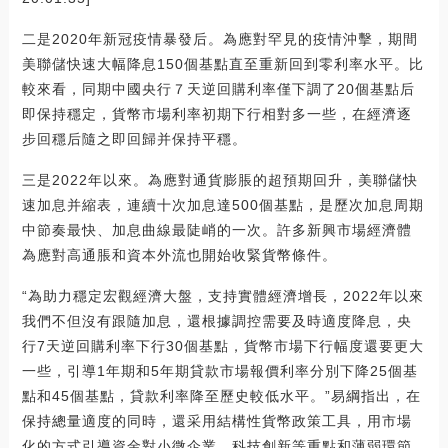
二是2020年新冠疫情暴發后。為應對罕見的疫情沖擊，期間
美聯儲快速大幅降息150個基點直至重新回到零利率水平。比
較來看，同期中國央行７天逆回購利率僅下調了20個基點后
即保持穩定，貨幣市場利率初期下行相對多一些，在經濟逐
步回穩后隨之即回歸并保持平穩。
三是2022年以來。為應對通貨膨脹的超預期回升，美聯儲快
速加息并縮表，連續十次加息達500個基點，是歷次加息周期
中節奏最快、加息曲線最陡峭的一次。許多新興市場經濟體
為應對高通脹和資本外流也開始收緊貨幣條件。
“為助力穩定宏觀經濟大盤，支持實體經濟增長，2022年以來
我們不但沒有跟隨加息，還根據調控需要及時適度降息，央
行7天逆回購利率下行30個基點，貨幣市場下行幅度還要更大
一些，引導1年期和5年期貸款市場報價利率分別下降25個基
點和45個基點，貸款利率降至歷史較低水平。”易綱指出，在
保持總量適度的同時，還采用結構性貨幣政策工具，用市場
化的方式引導資金對小微企業、科技創新等重點和薄弱環節