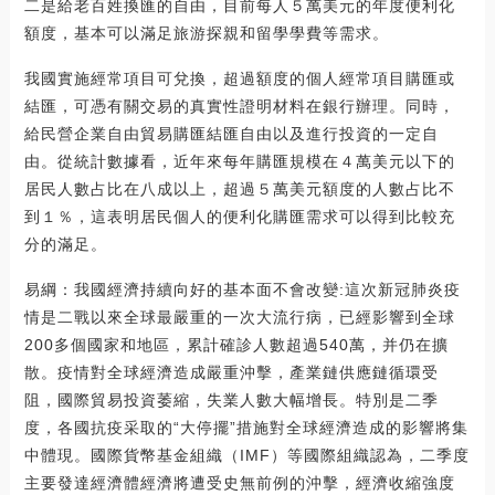
二是給老百姓換匯的自由，目前每人５萬美元的年度便利化
額度，基本可以滿足旅游探親和留學學費等需求。
我國實施經常項目可兌換，超過額度的個人經常項目購匯或
結匯，可憑有關交易的真實性證明材料在銀行辦理。同時，
給民營企業自由貿易購匯結匯自由以及進行投資的一定自
由。從統計數據看，近年來每年購匯規模在４萬美元以下的
居民人數占比在八成以上，超過５萬美元額度的人數占比不
到１％，這表明居民個人的便利化購匯需求可以得到比較充
分的滿足。
易綱：我國經濟持續向好的基本面不會改變:這次新冠肺炎疫
情是二戰以來全球最嚴重的一次大流行病，已經影響到全球
200多個國家和地區，累計確診人數超過540萬，并仍在擴
散。疫情對全球經濟造成嚴重沖擊，產業鏈供應鏈循環受
阻，國際貿易投資萎縮，失業人數大幅增長。特別是二季
度，各國抗疫采取的“大停擺”措施對全球經濟造成的影響將集
中體現。國際貨幣基金組織（IMF）等國際組織認為，二季度
主要發達經濟體經濟將遭受史無前例的沖擊，經濟收縮強度