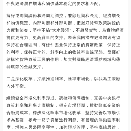
件與經濟潛在增速和物價基本穩定的要求相匹配。
搞好逆周期調節和跨周期調控，兼顧短期和長期、經濟增長
和物價穩定、內部均衡和外部均衡，把握好貨幣政策調控的
力度和節奏，堅持不搞“大水漫灌”，不超發貨幣，為實體經濟
提供更有力、更高質量的支持。未來我國潛在經濟增速有望
保持在合理區間，有條件盡量保持正常的貨幣政策，保持正
的利率，保持正常的、斜率向上的收益率曲線形態。發揮好
結構性貨幣政策工具的作用，加大對國民經濟重點領域和薄
弱環節的金融支持。
二是深化改革，持續推進利率、匯率市場化，以我為主兼顧
內外平衡。
繼續健全市場化利率形成、調控和傳導機制，完善中央銀行
政策利率和利率走廊機制，穩定市場預期，推動降低企業綜
合融資成本。穩步深化匯率市場化改革，堅持完善以市場供
求為基礎，參考一籃子貨幣進行調節、有管理的浮動匯率制
度，增強人民幣匯率彈性，加強預期管理，堅持底線思維，