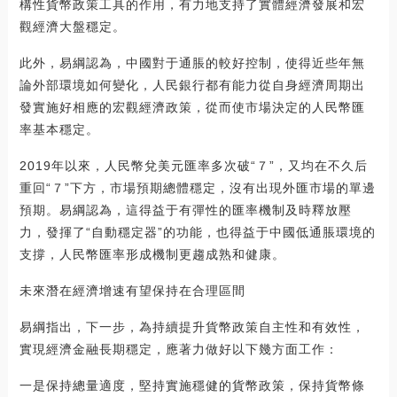
構性貨幣政策工具的作用，有力地支持了實體經濟發展和宏
觀經濟大盤穩定。
此外，易綱認為，中國對于通脹的較好控制，使得近些年無
論外部環境如何變化，人民銀行都有能力從自身經濟周期出
發實施好相應的宏觀經濟政策，從而使市場決定的人民幣匯
率基本穩定。
2019年以來，人民幣兌美元匯率多次破“７”，又均在不久后
重回“７”下方，市場預期總體穩定，沒有出現外匯市場的單邊
預期。易綱認為，這得益于有彈性的匯率機制及時釋放壓
力，發揮了“自動穩定器”的功能，也得益于中國低通脹環境的
支撐，人民幣匯率形成機制更趨成熟和健康。
未來潛在經濟增速有望保持在合理區間
易綱指出，下一步，為持續提升貨幣政策自主性和有效性，
實現經濟金融長期穩定，應著力做好以下幾方面工作：
一是保持總量適度，堅持實施穩健的貨幣政策，保持貨幣條