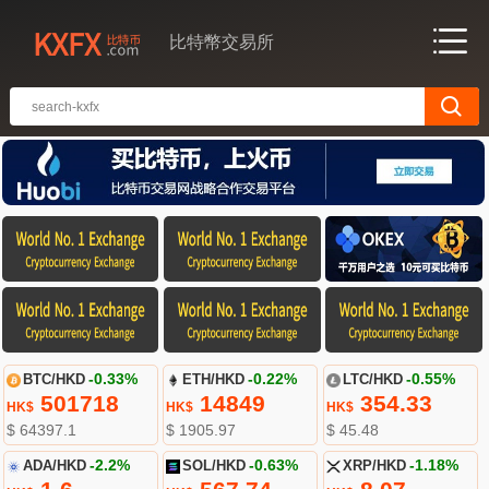
比特幣交易所
BTC/HKD
-0.33%
ETH/HKD
-0.22%
LTC/HKD
-0.55%
501718
14849
354.33
HK$
HK$
HK$
$ 64397.1
$ 1905.97
$ 45.48
ADA/HKD
-2.2%
SOL/HKD
-0.63%
XRP/HKD
-1.18%