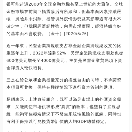
很可能超過2008年全球金融危機甚至上世紀的大蕭條。全球
金融市場在前期巨幅震蕩后有所緩和，但基本面因素持續嚴
峻，風險并未消除。盡管境外疫情形勢及其影響還有很大不
確定性，但我國經濟韌性強，內需市場廣闊，經濟持續向好
的基本面不會改變。（金十）[2020/5/26]
近十年來，民營企業跨境收支占非金融企業跨境總收支的比
重逐年上升，2022年達到52%，民營企業跨境收支順差也從
600億美元增長至4000億美元，主要是民營企業貿易項下資
金凈流入較快增長。
三是在給公眾和企業盡量充分的換匯自由的同時，不承諾資
本項目可兌換，保持在極端情況下進行資本管制的選項。
易綱表示，上述政策組合，既可以滿足市場上的外匯資金需
求，又能夠使市場供求形成“真實”的匯率，也堅持了底線思
維，能夠守住極端情況下不發生系統性風險的底線，同時也
有利于保持以可兌換貨幣計價的人均GDP總體穩定。