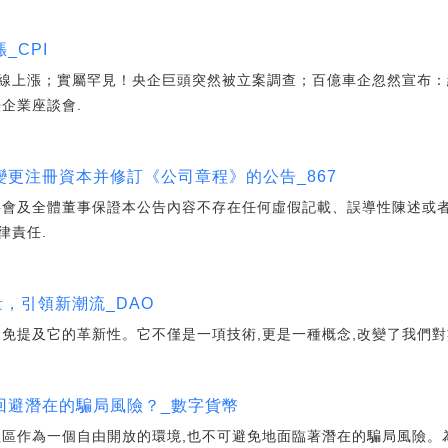
_CPI
線上漲；實屬罕見！央企巨頭突然被立案調查；百億車企忽然宣布：終
企業座談會.
更注冊資本并修訂《公司章程》的公告_867
及全體董事保證本公告內容不存在任何虛假記載、誤導性陳述或者
律責任.
量，引領新潮流_DAO
避免提及它的革新性。它不僅是一項技術,更是一種概念,改變了我們對
回避潛在的騙局風險？_數字貨幣
社區作為一個自由開放的環境,也不可避免地面臨著潛在的騙局風險。