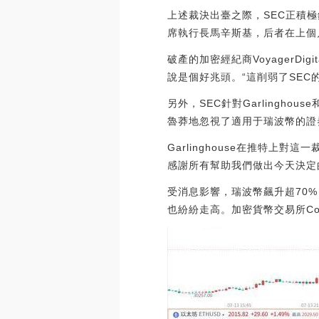
上述裁決出臺之際，SEC正積極針
席執行長馬辛斯基，后者在上個月
破產的加密經紀商VoyagerDi
說是個好兆頭。“這削弱了SEC
另外，SEC針對Garlingh
魯莽地忽視了適用于瑞波幣的證
Garlinghouse在推特上
感謝所有幫助我們做出今天決定
受消息影響，瑞波幣飆升超70%
也紛紛走高。加密貨幣交易所Coi