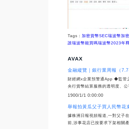
Tags：
加密貨幣
SEC
瑞波幣加
誰
瑞波幣能買嗎
瑞波幣2023年
AVAX
金融縱覽｜銀行業周報（7.7—
財經網x企業預警通App ◆監
央行貨幣結算服務的透明度、公
1900/1/1 0:00:00
舉報拍黃瓜父子買人民幣花束
據株洲日報視頻報道,一對父子在
前,涉事花店已按要求下架相關產