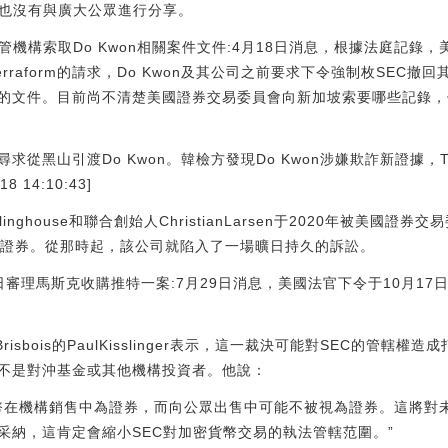
許也沒有與廣大公眾進行分享。
機構索取Do Kwon相關案件文件:4月18日消息，根據法庭記錄，美國
rraform的請求，Do Kwon及其公司之前要求下令強制枚SEC撤回其向被
有的文件。目前尚不清楚美國證券交易委員會向新加坡索要哪些記錄，但T
從黑山引渡Do Kwon。韓檢方發現Do Kwon涉嫌欺詐新證據，T
 14:10:43]
arlinghouse和聯合創始人ChristianLarsen于2020年被美
為證券。從那時起，該公司就陷入了一場曠日持久的訴訟。
1日審理馬斯克收購推特一案:7月29日消息，美國法官下令于10月17
]
Brisbois的PaulKisslinger表示，這一裁決可能對SEC的管
不是對沖基金或其他機構投資者。他說：
瑞波幣在機構銷售中為證券，而向公眾出售中可能不被視為證券。這將
采納，這肯定會縮小SEC對加密貨幣交易的執法管轄范圍。”