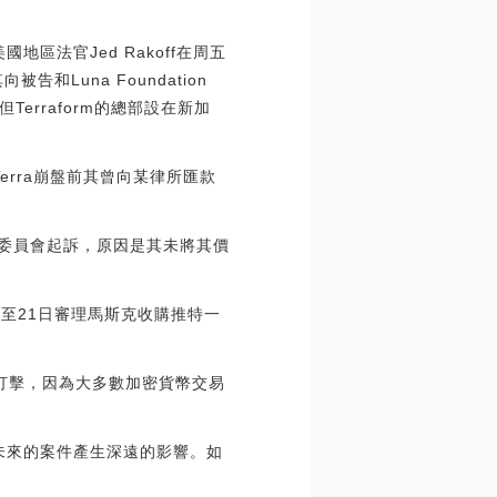
地區法官Jed Rakoff在周五
告和Luna Foundation
erraform的總部設在新加
erra崩盤前其曾向某律所匯款
國證券交易委員會起訴，原因是其未將其價
日至21日審理馬斯克收購推特一
轄權造成打擊，因為大多數加密貨幣交易
對未來的案件產生深遠的影響。如