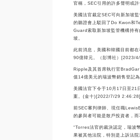
官稱，SEC引用的許多聲明或
美國法官裁定SEC可向新加坡監管
的聽證會上駁回了Do Kwon和Te
Guard索取新加坡監管機構持
坡。
此前消息，美國和韓國目前都在尋求
90億韓元。（彭博社）[2023/4/18
Ripple及其首席執行官BradG
值14億美元的瑞波幣銷售登記
美國法官下令于10月17日至2
案。(金十)[2022/7/29 2:46:28
前SEC審判律師、現任職Lewis
的參與者可能是散戶投資者，而
“Torres法官的裁決認定，
果被其他法院，特別是上訴法院