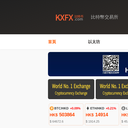
比特幣交易所
首頁
以太坊
BTC/HKD
+0.09%
ETH/HKD
+0.21%
L
503864
14914
HK$
HK$
HK
$ 64672.6
$ 1914.25
$ 45