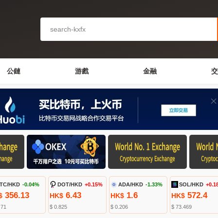
公鏈
游戲
金融
交
TC/HKD
-0.04%
DOT/HKD
+0.15%
ADA/HKD
-1.33%
SOL/HKD
+0.1
356.13
6.43
1.6
572.4
$
HK$
HK$
HK$
.71
$ 0.825
$ 0.206
$ 73.469