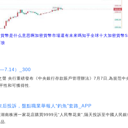
密貨幣是什么意思啊
加密貨幣市場還有未來嗎知乎
全球十大加密貨幣
釋放
7.14）_300
管之聲 央行重磅發布《中央銀行存款賬戶管理辦法》7月7日,為規范
平性和可獲得性.
后投訴，盤點職業舉報人“釣魚”套路_APP
湖南株洲一家花店購買9999元“人民幣花束”,隔天投訴至中國人民
品.