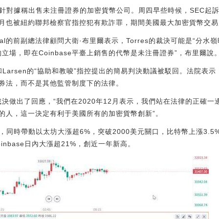
對據稱出售未注冊證券的加密貨幣公司。周四早些時候，SEC起訴Celsiu
也被紐約聯邦檢察官指控犯有欺詐罪，期間美國最大加密貨幣交易所Co
gital的前副總法律顧問大衛·布里爾表示，Torres的裁決可能是“分水嶺
的立場，即在Coinbase平臺上銷售的代幣是未注冊證券”，布里爾說
ouse和Larsen的“協助和教唆”指控提出的簡易判決動議被駁回。法院
券法，而不是其他監管制度下的法律。
對這一裁決做出了回應，“我們在2020年12月表示，我們站在法律的正
的人，這一決定有利于美國所有的加密貨幣創新”。
，同時帶動以太坊大漲超6%，突破2000美元關口，比特幣上漲3.
nbase日內大漲超21%，創近一年新高。