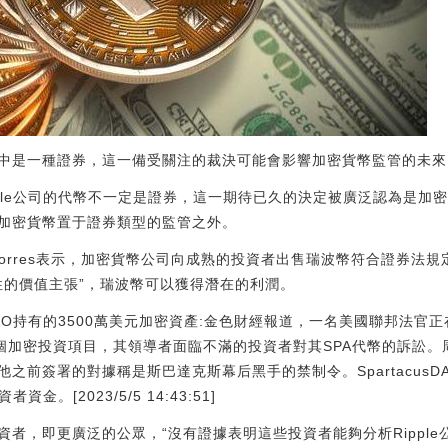
是一種證券，這一備受關注的裁決可能會影響加密貨幣監管的未來，SEC的
pple公司的代幣不一定是證券，這一期待已久的決定被廣泛認為是加
加密貨幣置于證券類型的監管之外。
saTorres表示，加密貨幣公司向成熟的投資者出售瑞波幣符合證券
投機性的價值主張”，瑞波幣可以獲得潛在的利潤。
DAO持有的3500萬美元加密資產:金色財經報道，一名美國聯邦法官正在凍結
一個加密投資項目，其領導者面臨不滿的投資者對其SPA代幣的訴訟
官維持了他之前簽署的對據稱是斯巴達克斯幕后黑手的禁制令。Spartacu
金。[2023/5/5 14:43:51]
者，即更廣泛的公眾，“沒有證據表明這些投資者能夠分析Ripple