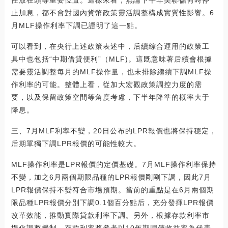
止加息，都不會對國內貨幣政策靈活調整構成實質性影響。6
月MLF操作利率下調已證明了這一點。
可以看到，在央行上述政策表述中，后續綜合運用的政策工
具中也包括“中期借貸便利”（MLF)。這既意味著后續會根據
需要靈活調整每月的MLF操作量，也未排除繼續下調MLF操
作利率的可能。整體上看，從加大宏觀政策調控力度的需
要，以及保留政策空間等角度考慮，下半年降準的概率大于
降息。
三、7月MLF利率不變，20日公布的LPR報價也將保持穩定，
后期單獨下調LPR報價的可能性較大。
MLF操作利率是LPR報價的定價基礎。7月MLF操作利率保持
不變，加之6月兩個期限品種的LPR報價剛剛下調，因此7月
LPR報價保持不變符合市場預期。當前的重點是在6月兩個期
限品種LPR報價分別下調0.1個百分點后，充分發揮LPR報價
改革效能，推動實際貸款利率下調。另外，根據存款利率市
場化調整機制，存款利率將參考以10年期國債收益率為代表