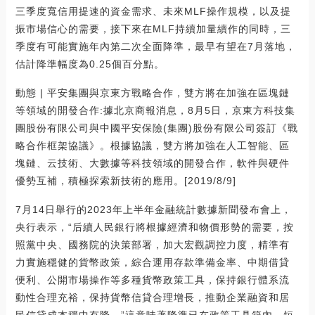
三季度寬信用提速的資金需求、未來MLF操作規模，以及提
振市場信心的需要，接下來在MLF持續加量續作的同時，三
季度有可能實施年內第二次全面降準，最早有望在7月落地，
估計降準幅度為0.25個百分點。
動態 | 平安集團與京東方戰略合作，雙方將在加強在區塊鏈
等領域的開發合作:據北京商報消息，8月5日，京東方科技集
團股份有限公司與中國平安保險(集團)股份有限公司簽訂《戰
略合作框架協議》。根據協議，雙方將加強在人工智能、區
塊鏈、云技術、大數據等科技領域的開發合作，軟件與硬件
優勢互補，積極探索新技術的應用。[2019/8/9]
7月14日舉行的2023年上半年金融統計數據新聞發布會上，
央行表示，“后續人民銀行將根據經濟和物價形勢的需要，按
照黨中央、國務院的決策部署，加大宏觀調控力度，精準有
力實施穩健的貨幣政策，綜合運用存款準備金率、中期借貸
便利、公開市場操作等多種貨幣政策工具，保持銀行體系流
動性合理充裕，保持貨幣信貸合理增長，推動企業融資和居
民信貸成本穩中有降。”這意味著降準已在政策工具箱內，短