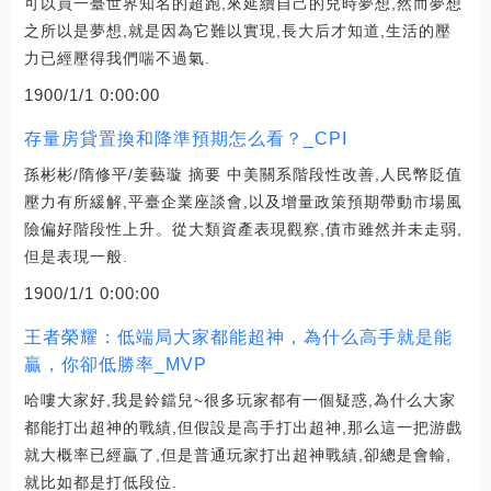
可以買一臺世界知名的超跑,來延續自己的兒時夢想,然而夢想
之所以是夢想,就是因為它難以實現,長大后才知道,生活的壓
力已經壓得我們喘不過氣.
1900/1/1 0:00:00
存量房貸置換和降準預期怎么看？_CPI
孫彬彬/隋修平/姜藝璇 摘要 中美關系階段性改善,人民幣貶值
壓力有所緩解,平臺企業座談會,以及增量政策預期帶動市場風
險偏好階段性上升。從大類資產表現觀察,債市雖然并未走弱,
但是表現一般.
1900/1/1 0:00:00
王者榮耀：低端局大家都能超神，為什么高手就是能
贏，你卻低勝率_MVP
哈嘍大家好,我是鈴鐺兒~很多玩家都有一個疑惑,為什么大家
都能打出超神的戰績,但假設是高手打出超神,那么這一把游戲
就大概率已經贏了,但是普通玩家打出超神戰績,卻總是會輸,
就比如都是打低段位.