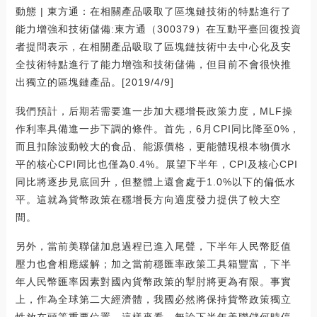
動態 | 東方通：在相關產品吸取了區塊鏈技術的特點進行了
能力增強和技術儲備:東方通（300379）在互動平臺回復投資
者提問表示，在相關產品吸取了區塊鏈技術中去中心化及安
全技術特點進行了能力增強和技術儲備，但目前不會很快推
出獨立的區塊鏈產品。[2019/4/9]
我們預計，后期若需要進一步加大穩增長政策力度，MLF操
作利率具備進一步下調的條件。首先，6月CPI同比降至0%，
而且扣除波動較大的食品、能源價格，更能體現根本物價水
平的核心CPI同比也僅為0.4%。展望下半年，CPI及核心CPI
同比將逐步見底回升，但整體上還會處于1.0%以下的偏低水
平。這就為貨幣政策在穩增長方向適度發力提供了較大空
間。
另外，當前美聯儲加息過程已進入尾聲，下半年人民幣貶值
壓力也會相應緩解；加之當前穩匯率政策工具箱豐富，下半
年人民幣匯率因素對國內貨幣政策的掣肘將更為有限。事實
上，作為全球第二大經濟體，我國必然將保持貨幣政策獨立
性放在頭等重要位置。這樣來看，無論下半年美聯儲何時停