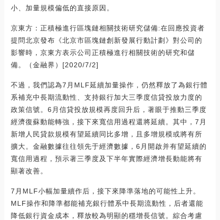
小、加量規模偏低的直接原因。
京東方：正積極進行區塊鏈相關技術研究儲備:在回應投資者
提問北京發布《北京市區塊鏈創新發展行動計劃》對公司的
影響時，京東方表示公司正積極進行相關技術的研究和儲
備。（金融界）[2020/7/2]
不過，我們認為7月MLF延續加量操作，仍然釋放了為銀行體
系補充中長期流動性、支持銀行加大三季度信貸投放力度的
政策信號。6月信貸投放規模再度回升后，著眼于推動三季度
經濟復蘇動能轉強，接下來寬信用過程還將延續。其中，7月
新增人民貸款規模有望延續同比多增，且多增規模或將有所
擴大。金融數據往往領先于經濟數據，6月開啟并有望延續的
寬信用過程，預示著三季度及下半年實際經濟增長動能將有
顯著改善。
7月MLF小幅加量續作后，接下來降準落地的可能性上升。
MLF操作和降準都能補充銀行體系中長期流動性，后者還能
降低銀行資金成本，釋放較為明顯的穩增長信號。綜合考慮