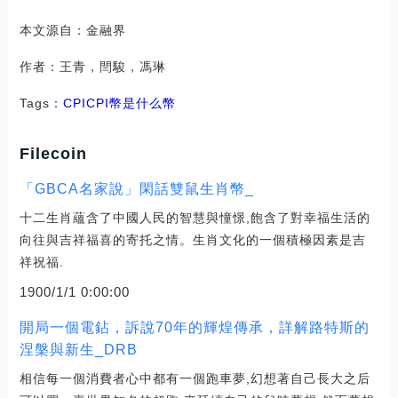
本文源自：金融界
作者：王青，閆駿，馮琳
Tags：
CPI
CPI幣是什么幣
Filecoin
「GBCA名家說」閑話雙鼠生肖幣_
十二生肖蘊含了中國人民的智慧與憧憬,飽含了對幸福生活的
向往與吉祥福喜的寄托之情。生肖文化的一個積極因素是吉
祥祝福.
1900/1/1 0:00:00
開局一個電鉆，訴說70年的輝煌傳承，詳解路特斯的
涅槃與新生_DRB
相信每一個消費者心中都有一個跑車夢,幻想著自己長大之后