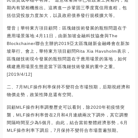
期內有望相機推出。這將進一步鞏固三季度寬信用進程，包
括信貸投放力度加大，以及政府債券發行規模擴大等。
聲音 | 華特東方項目顧問：區塊鏈技術發展的瓶頸問題在于
應用場景落地:4月11日，由新加坡金融科技協會與The
Blockchainer聯合主辦的2019亞太區塊鏈新金融峰會在新加
坡舉行。會上，華特東方項目顧問Rita Xia Havsholm表示，
區塊鏈技術現今發展的瓶頸問題在于應用場景的落地，如何
構建應用場景生態是當下區塊鏈技術發展的重中之重。
[2019/4/12]
二、7月MLF操作利率保持不變符合市場預期，后期視經濟和
物價走勢，政策性降息還有空間。
回顧MLF操作利率調整歷史可以看到，除2020年初疫情突
襲，MLF操作利率曾在2月和4月連續兩次下調外，其它調整
間隔時間至少為5個月。由此，結合當前整體經濟形勢，6月
MLF操作利率下調后，7月保持不變符合市場普遍預期。