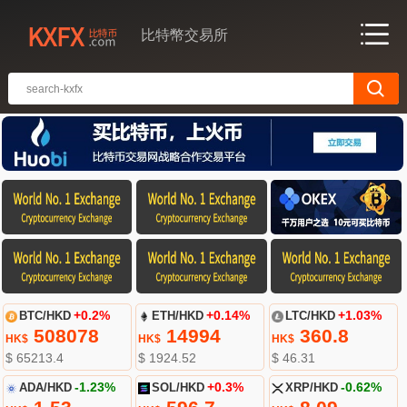
比特幣交易所
BTC/HKD
+0.2%
ETH/HKD
+0.14%
LTC/HKD
+1.03%
508078
14994
360.8
HK$
HK$
HK$
$ 65213.4
$ 1924.52
$ 46.31
ADA/HKD
-1.23%
SOL/HKD
+0.3%
XRP/HKD
-0.62%