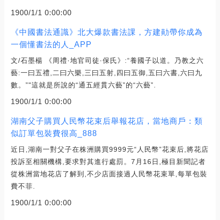
1900/1/1 0:00:00
《中國書法通識》北大爆款書法課，方建勛帶你成為
一個懂書法的人_APP
文/石墨楊 《周禮·地官司徒·保氏》:“養國子以道。乃教之六
藝:一曰五禮,二曰六樂,三曰五射,四曰五御,五曰六書,六曰九
數。”"這就是所說的“通五經貫六藝”的“六藝”.
1900/1/1 0:00:00
湖南父子購買人民幣花束后舉報花店，當地商戶：類
似訂單包裝費很高_888
近日,湖南一對父子在株洲購買9999元“人民幣”花束后,將花店
投訴至相關機構,要求對其進行處罰。7月16日,極目新聞記者
從株洲當地花店了解到,不少店面接過人民幣花束單,每單包裝
費不菲.
1900/1/1 0:00:00