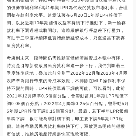
的債券市場利率和以1年期LPR為代表的貸款市場利率，合理
調整存款利率水平。這意味著在6月20日1年期LPR報價下
調、以及近期10年期國債收益率持續下行推動下，新一輪存
款利率下調過程或將開啟。這將緩解銀行凈息差下行壓力，
有助于三季度持續降低實體經濟融資成本，乃至適當下調存
量房貸利率。
考慮到未來一段時間仍需推動實體經濟融資成本穩中有降，
特別是引導新發放居民房貸利率進一步下行，我們判斷若三
季度降準落地，疊加此前分別于2022年12月和2023年4月兩
次降準為銀行帶來的降成本效應，不排除在MLF操作利率保
持不變的同時，LPR報價單獨下調的可能。可以看到，此前
2021年12月降準0.5個百分點，曾帶動當月1年期LPR報價下
調0.05個百分點；2022年4月降準0.25個百分點，曾帶動5月
5年期LPR報價下調0.15個百分點。最后，若下半年LPR報價
單獨下調，很可能為非對稱下調，即主要下調5年期LPR報
價。這將帶動居民房貸利率較快下行，釋放更為明確的穩樓
市信號，推動房地產行業盡快實現軟著陸。