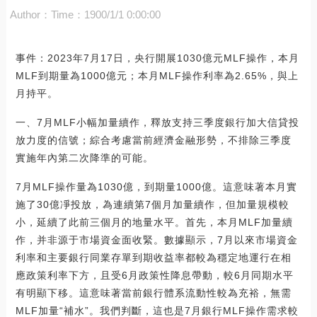
Author：
Time：1900/1/1 0:00:00
事件：2023年7月17日，央行開展1030億元MLF操作，本月
MLF到期量為1000億元；本月MLF操作利率為2.65%，與上
月持平。
一、7月MLF小幅加量續作，釋放支持三季度銀行加大信貸投
放力度的信號；綜合考慮當前經濟金融形勢，不排除三季度
實施年內第二次降準的可能。
7月MLF操作量為1030億，到期量1000億。這意味著本月實
施了30億凈投放，為連續第7個月加量續作，但加量規模較
小，延續了此前三個月的地量水平。首先，本月MLF加量續
作，并非源于市場資金面收緊。數據顯示，7月以來市場資金
利率和主要銀行同業存單到期收益率都較為穩定地運行在相
應政策利率下方，且受6月政策性降息帶動，較6月同期水平
有明顯下移。這意味著當前銀行體系流動性較為充裕，無需
MLF加量“補水”。我們判斷，這也是7月銀行MLF操作需求較