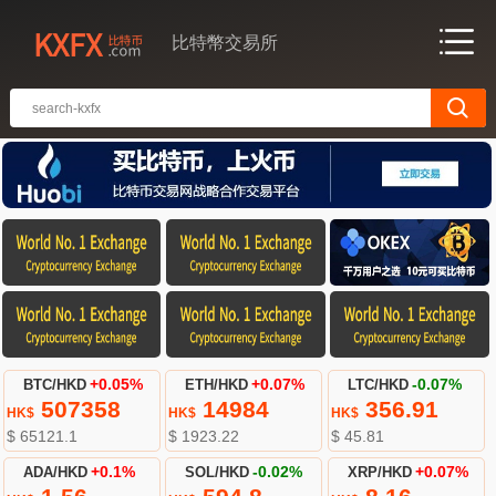
比特幣交易所
BTC/HKD
+0.05%
ETH/HKD
+0.07%
LTC/HKD
-0.07%
507358
14984
356.91
HK$
HK$
HK$
$ 65121.1
$ 1923.22
$ 45.81
ADA/HKD
+0.1%
SOL/HKD
-0.02%
XRP/HKD
+0.07%