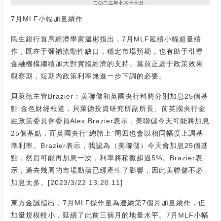
7月MLF小幅加量續作
民生銀行首席經濟學家溫彬指出，7月MLF延續小幅超量續
作，既在于彌補流動性缺口，穩定市場預期，也有助于引導
金融機構繼續加大對實體經濟的支持。當前正處于政策效果
觀察期，短期內政策利率無進一步下調的必要。
貝萊德主管Brazier：美聯儲和英國央行料將分別加息25個基
點:金色財經報道，貝萊德投資研究所副所長、前英國央行金
融政策委員會委員Alex Brazier表示，美聯儲今天可能將加息
25個基點，而英國央行“總體上”周四也會以相同幅度上調基
準利率。Brazier表示，我認為（美聯儲）今天會加息25個基
點，然后可能再加息一次，利率將稍微超過5%。Brazier表
示，過去幾周的市場動蕩已經產生了影響，因此美聯儲不必
加息太多。[2023/3/22 13:20:11]
東方金誠指出，7月MLF操作量為連續第7個月加量續作，但
加量規模較小，延續了此前三個月的地量水平。7月MLF小幅