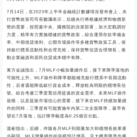
7月14日，在2023年上半年金融統計數據情況發布會上，央
行貨幣政策司司長鄒瀾表示，后續央行將根據經濟和物價形
勢的需要，按照黨中央、國務院的決策部署，加大宏觀調控
力度，精準有力實施穩健的貨幣政策，綜合運用存款準備金
率、中期借貸便利、公開市場操作等多種貨幣政策工具，保
持銀行體系流動性和合理充裕，保持貨幣信貸合理增長，推
動企業融資和居民信貸成本穩中有降。
東方金誠指出，7月MLF小幅加量續作后，接下來降準落地的
可能性上升。MLF操作和降準都能補充銀行體系中長期流動
性，后者還能降低銀行資金成本，釋放較為明顯的穩增長信
號。綜合考慮三季度寬信用提速的資金需求、未來MLF操作
規模，以及提振市場信心的需要，接下來在MLF持續加量續
作的同時，三季度有可能實施年內第二次全面降準，最早有
望在7月落地，估計降準幅度為0.25個百分點。
溫彬指出，后續，伴隨各月MLF到期量加大和穩增長效果逐
步顯現，MLF增量續作的規模預計增高，且大概率降準也將