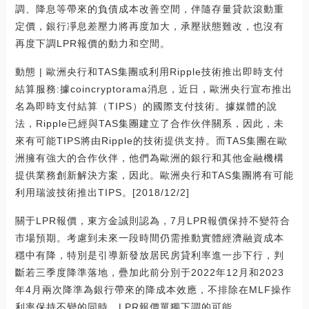
調、降息等帶來的負債成本改善空間，伴隨存量貸款滾動重
定價，銀行凈息差壓力將再度加大，承壓狀態難改，也沒有
再度下調LPR報價的動力和空間。
動態 | 歐洲央行和TAS集團或利用Ripple技術推出即時支付
結算服務:據coincryptorama消息，近日，歐洲央行宣布推出
名為即時支付結算（TIPS）的國際支付技術。據媒體的說
法，Ripple已經與TAS集團建立了合作伙伴關系，因此，未
來有可能TIPS將由Ripple的技術提供支持。而TAS集團在歐
洲擁有強大的合作伙伴，他們為歐洲的銀行和其他金融機構
提供業務創新解決方案，因此。歐洲央行和TAS集團將有可能
利用瑞波技術推出TIPS。[2018/12/2]
關于LPR報價，東方金誠則認為，7月LPR報價保持不變符合
市場預期。考慮到未來一段時間仍需推動實體經濟融資成本
穩中有降，特別是引導新發放居民房貸利率進一步下行，判
斷若三季度降準落地，疊加此前分別于2022年12月和2023
年4月兩次降準為銀行帶來的降成本效應，不排除在MLF操作
利率保持不變的同時，LPR報價單獨下調的可能。