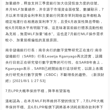
加量續作，釋放支持三季度銀行加大信貸投放力度的信號。
本月MLF加量續作，并非源于市場資金面收緊。數據顯示，7
月以來市場資金利率和主要銀行同業存單到期收益率都較為
穩定地運行在相應政策利率下方，且受6月政策性降息帶動，
較6月同期水平有明顯下移。這意味著當前銀行體系流動性較
為充裕，無需MLF加量“補水”。這也是7月銀行MLF操作需求
較小、加量規模偏低的直接原因。
南非儲備銀行行長：南非央行的數字貨幣研究正在進行:南非
儲備銀行（SARB）行長Lesetja Kganyago再次證實，該國
央行目前正在研究發行數字貨幣的可行性。在SARB年會上，
Kganyago表示，SARB已經開始進行這項研究，以跟上各國
央行研究央行數字貨幣（CBDC）不斷增長的趨勢。（新浪財
經）[2021/8/1 1:27:53]
7月LPR大概率保持平穩，降準有望落地
溫彬認為，在本月MLF利率維持不變的情況下，7月LPR大概
率保持平穩。且6月LPR報價下調將基本消耗前期存款利率下