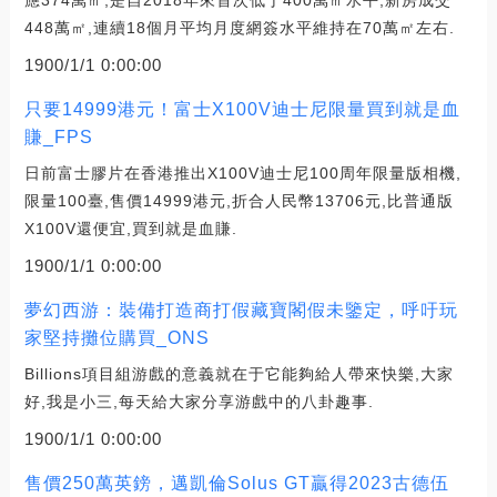
448萬㎡,連續18個月平均月度網簽水平維持在70萬㎡左右.
1900/1/1 0:00:00
只要14999港元！富士X100V迪士尼限量買到就是血
賺_FPS
日前富士膠片在香港推出X100V迪士尼100周年限量版相機,
限量100臺,售價14999港元,折合人民幣13706元,比普通版
X100V還便宜,買到就是血賺.
1900/1/1 0:00:00
夢幻西游：裝備打造商打假藏寶閣假未鑒定，呼吁玩
家堅持攤位購買_ONS
Billions項目組游戲的意義就在于它能夠給人帶來快樂,大家
好,我是小三,每天給大家分享游戲中的八卦趣事.
1900/1/1 0:00:00
售價250萬英鎊，邁凱倫Solus GT贏得2023古德伍