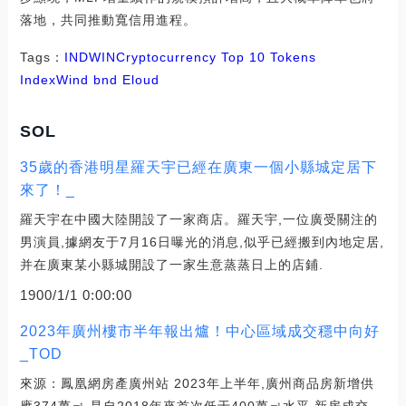
落地，共同推動寬信用進程。
Tags：
IND
WIN
Cryptocurrency Top 10 Tokens
Index
Wind bnd Eloud
SOL
35歲的香港明星羅天宇已經在廣東一個小縣城定居下
來了！_
羅天宇在中國大陸開設了一家商店。羅天宇,一位廣受關注的
男演員,據網友于7月16日曝光的消息,似乎已經搬到內地定居,
并在廣東某小縣城開設了一家生意蒸蒸日上的店鋪.
1900/1/1 0:00:00
2023年廣州樓市半年報出爐！中心區域成交穩中向好
_TOD
來源：鳳凰網房產廣州站 2023年上半年,廣州商品房新增供
應374萬㎡,是自2018年來首次低于400萬㎡水平,新房成交