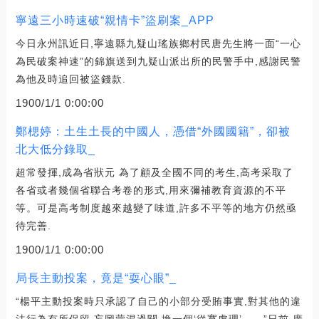
寧遠三小時速破“親情卡”盜刷案_APP
今日永州訊近日,寧遠縣九疑山瑤族鄉村民唐先生將一面“一心
為民破案神速”的錦旗送到九疑山派出所的民警手中,感謝民警
為他及時追回被盜錢款.
1900/1/1 0:00:00
鄭楒婷：土生土長的中國人，憑借“外國國籍”，卻被
北大低分錄取_
超常發揮,成為省狀元 為了顧及全國不同的考生,高考采取了
各省或者幾個省聯合考卷的形式,用來彌補教育資源的不平
等。可是高考制度越來越變了味道,許多不平等的地方仍然亟
待完善.
1900/1/1 0:00:00
局長主動投案，竟是“耍心眼”_
“楊平主動投案時只承認了自己的小部分受賄事實,對其他的違