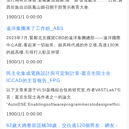
法行為有所保留,妄圖蒙混過關,換一個‘從寬處理’……”日前,廣
西壯族自治區鳳山縣召開干部警示教育大會.
1900/1/1 0:00:00
遠洋集團來了工作組_ABS
2023年7月,緊鄰北京國貿CBD的遠洋集團總部——遠洋國際
中心A座,看起來一切如常。頗具時代感的外立墻,高達130米
的超高樓,引得行人駐足仰望.
1900/1/1 0:00:00
民主化集成電路設計與可定制計算-叢京生院士在
ICCAD的主旨報告_FPG
以下文章來源于VLSI架構綜合技術研究室,作者VASTLab7引
言：叢京生院士為作者之一的論文
“AutoDSE:Enablingsoftwareprogrammerstodesigneffici.
1900/1/1 0:00:00
62歲大媽整容謊稱38歲，交往過120個男友，網友：