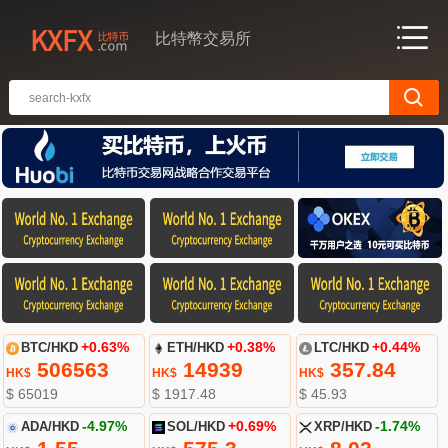
比特幣交易所
BTC/HKD
+0.63%
ETH/HKD
+0.38%
LTC/HKD
+0.44%
506563
14939
357.84
HK$
HK$
HK$
$ 65019
$ 1917.48
$ 45.93
ADA/HKD
-4.97%
SOL/HKD
+0.69%
XRP/HKD
-1.74%