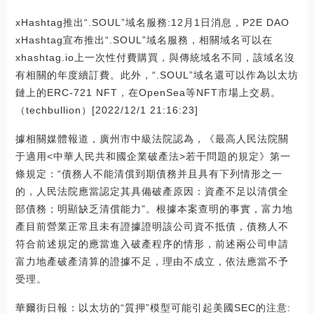
xHashtag推出“.SOUL”域名服務:12月1日消息，P2E DAO
xHashtag宣布推出“.SOUL”域名服務，相關域名可以在
xhashtag.io上一次性付費購買，與傳統域名不同，該域名沒
有相關的年度續訂費。此外，“.SOUL”域名還可以作為以太坊
鏈上的ERC-721 NFT，在OpenSea等NFT市場上交易。
（techbullion）[2022/12/1 21:16:23]
據相關媒體報道，廣州市中級法院認為，《最高人民法院關
于適用<中華人民共和國企業破產法>若干問題的規定》第一
條規定：“債務人不能清償到期債務并且具有下列情形之一
的，人民法院應當認定其具備破產原因：資產不足以清償全
部債務；明顯缺乏清償能力”。根據本案查明的事實，富力地
產目前營業正常且未有證據證明該公司資不抵債，債務人不
符合前述規定的應當進入破產程序的情形，前述兩公司申請
富力地產破產清算的證據不足，理由不成立，依法應當不予
受理。
華爾街日報：以太坊的“質押”模型可能引起美國SEC的注意: