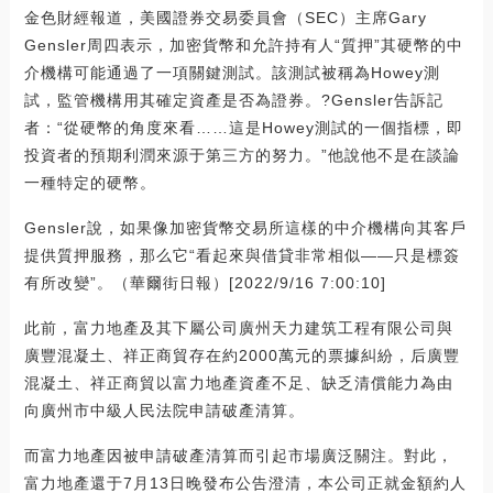
金色財經報道，美國證券交易委員會（SEC）主席Gary
Gensler周四表示，加密貨幣和允許持有人“質押”其硬幣的中
介機構可能通過了一項關鍵測試。該測試被稱為Howey測
試，監管機構用其確定資產是否為證券。?Gensler告訴記
者：“從硬幣的角度來看……這是Howey測試的一個指標，即
投資者的預期利潤來源于第三方的努力。”他說他不是在談論
一種特定的硬幣。
Gensler說，如果像加密貨幣交易所這樣的中介機構向其客戶
提供質押服務，那么它“看起來與借貸非常相似——只是標簽
有所改變”。（華爾街日報）[2022/9/16 7:00:10]
此前，富力地產及其下屬公司廣州天力建筑工程有限公司與
廣豐混凝土、祥正商貿存在約2000萬元的票據糾紛，后廣豐
混凝土、祥正商貿以富力地產資產不足、缺乏清償能力為由
向廣州市中級人民法院申請破產清算。
而富力地產因被申請破產清算而引起市場廣泛關注。對此，
富力地產還于7月13日晚發布公告澄清，本公司正就金額約人