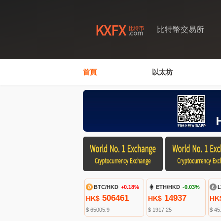
比特幣交易所
首頁
以太坊
BTC/HKD
+0.18%
ETH/HKD
-0.03%
L
506461
14937
HK$
HK$
HK
$ 65005.9
$ 1917.25
$ 45