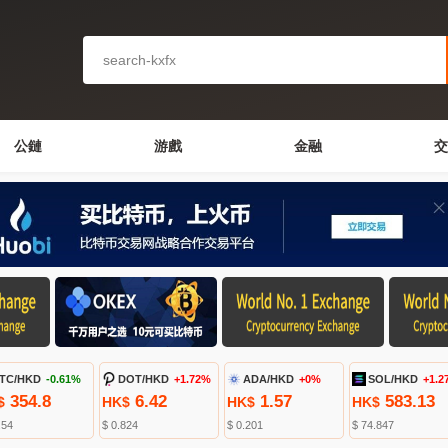
公鏈
游戲
金融
交
TC/HKD
-0.61%
DOT/HKD
+1.72%
ADA/HKD
+0%
SOL/HKD
+1.2
354.8
6.42
1.57
583.13
$
HK$
HK$
HK$
.54
$ 0.824
$ 0.201
$ 74.847