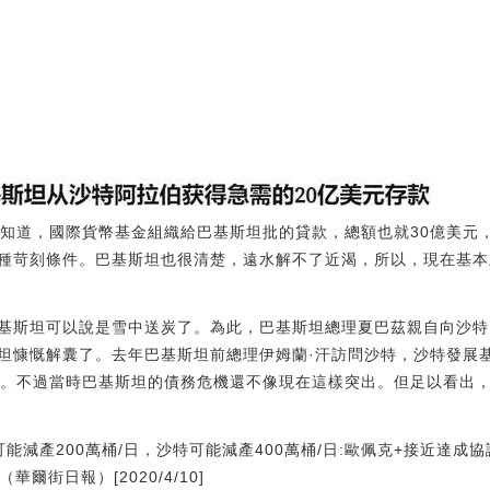
要知道，國際貨幣基金組織給巴基斯坦批的貸款，總額也就30億美元
種苛刻條件。巴基斯坦也很清楚，遠水解不了近渴，所以，現在基本
基斯坦可以說是雪中送炭了。為此，巴基斯坦總理夏巴茲親自向沙特
坦慷慨解囊了。去年巴基斯坦前總理伊姆蘭·汗訪問沙特，沙特發展
金。不過當時巴基斯坦的債務危機還不像現在這樣突出。但足以看出
能減產200萬桶/日，沙特可能減產400萬桶/日:歐佩克+接近達成協
爾街日報）[2020/4/10]