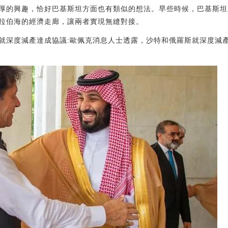
厚的興趣，恰好巴基斯坦方面也有類似的想法。早些時候，巴基斯坦
拉伯海的經濟走廊，讓兩者實現無縫對接。
就深度減產達成協議:歐佩克消息人士透露，沙特和俄羅斯就深度減