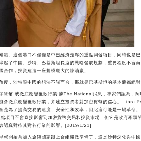
爾港。這個港口不僅僅是中巴經濟走廊的重點開發項目，同時也是巴
串起了中國、沙特、巴基斯坦長遠的戰略發展規劃，重要程度不言而
國合作，投資建造一座規模龐大的煉油廠。
角度，沙特跟中國的想法不謀而合，那就是巴基斯坦的基本盤都絕對
字貨幣 或徹底改變匯款行業:據The National消息，專家們認為
底改變匯款行業，并建立投資者對加密貨幣的信心。 Libra Project
為了提高交易的速度、安全性和效率，因此這可能是一場革命。 Etern
表示，雖然試點項目不會直接影響到加密貨幣交易和投資市場，但它是政府牽
真對待其對各行業的影響。[2019/1/21]
早就開始為加入金磚國家跟上合組織做準備了，這是沙特深化與中國