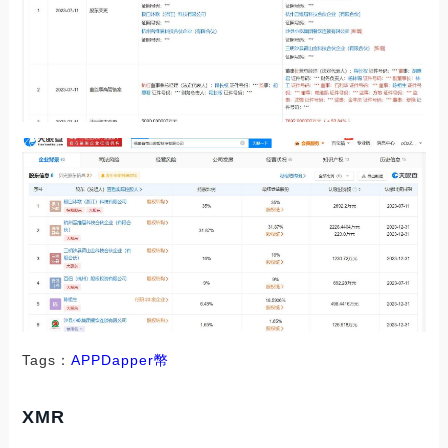
Tags：
APP
Dapper幣
XMR