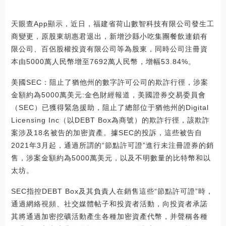
天眼查App顯示，近日，福建省荷山數智科技有限公司發生工
商變更，原股東胡惠君退出，新增沙縣小吃集團餐飲連鎖有
限公司、百侶股權投資有限公司等為股東，同時公司注冊資
本由5000萬人民幣增至7692萬人民幣，增幅53.84%。
美國SEC：阻止了猶他州的數字許可公司的欺詐行徑，涉案
金額約為5000萬美元:金色財經報道，美國證券交易委員會
（SEC）已獲得緊急援助，阻止了總部位于猶他州的Digital
Licensing Inc（以DEBT Box為商號）的欺詐行徑，該欺詐
案涉及18名被告的加密資產。據SEC的投訴，這些被告自
2021年3月起，通過所謂的“節點許可證”進行未注冊證券的銷
售，涉案金額約為5000萬美元，以及不明數量的比特幣和以
太坊。
SEC指控DEBT Box及其負責人在銷售這些“節點許可證”時，
通過網絡視頻、社交媒體帖子和投資者活動，向投資者承諾
其將通過加密挖礦活動產生各種加密資產代幣，并聲稱各種