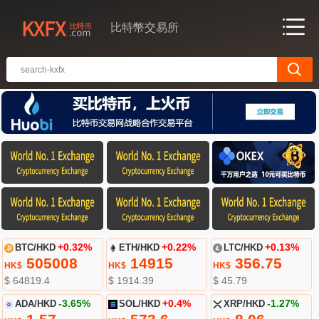
比特幣交易所
BTC/HKD
+0.32%
ETH/HKD
+0.22%
LTC/HKD
+0.13%
505008
14915
356.75
HK$
HK$
HK$
$ 64819.4
$ 1914.39
$ 45.79
ADA/HKD
-3.65%
SOL/HKD
+0.4%
XRP/HKD
-1.27%