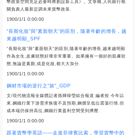
幣政策空間充足必要時將創設新工具》。文章稱,人民銀行相
關負責人最新定調未來貨幣政策.
1900/1/1 0:00:00
“長期化妝”與“素面朝天”的區別，隨著年齡的增長，越
來越明顯_SPF
“長期化妝”與“素面朝天”的區別,隨著年齡的增長,越來越明顯
作為女生,皮膚狀態好壞非常重要。如果擁有一個好的肌膚狀
態,無論是素顏,或是化妝,都大大加分.
1900/1/1 0:00:00
鋼材市場的逆行之“旅”_GDP
文/現代物流報全媒體記者孫輝韓瑩綜合報道 編者按 今年以
來,鋼鐵行業下游需求恢復不及預期,鋼價呈低位震蕩行情,但
成本端仍保持高位,鋼鐵行業盈利空間受到擠壓.
1900/1/1 0:00:00
跟著貨幣學英語——走進菲律賓比索，學習貨幣中的