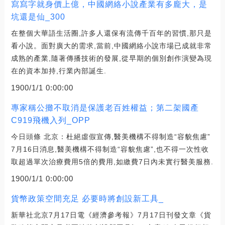
寫寫字就身價上億，中國網絡小說產業有多龐大，是
坑還是仙_300
在整個大華語生活圈,許多人還保有流傳千百年的習慣,那只是
看小說。面對廣大的需求,當前,中國網絡小說市場已成就非常
成熟的產業,隨著傳播技術的發展,從早期的個別創作演變為現
在的資本加持,行業內部誕生.
1900/1/1 0:00:00
專家稱公攤不取消是保護老百姓權益；第二架國產
C919飛機入列_OPP
今日頭條 北京：杜絕虛假宣傳,醫美機構不得制造“容貌焦慮”
7月16日消息,醫美機構不得制造“容貌焦慮”,也不得一次性收
取超過單次治療費用5倍的費用,如繳費7日內未實行醫美服務.
1900/1/1 0:00:00
貨幣政策空間充足 必要時將創設新工具_
新華社北京7月17日電《經濟參考報》7月17日刊發文章《貨