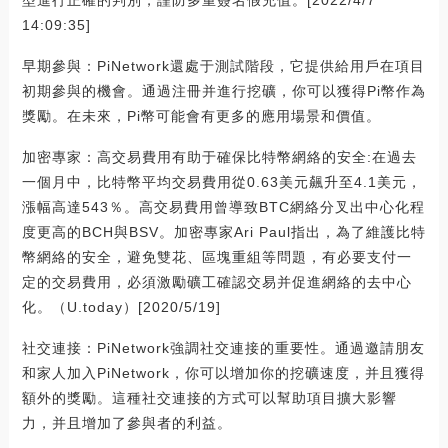
型進行正確的判別，謹防多重簽名假充值。[2022/4/7
14:09:35]
早期參與：PiNetwork還處于測試階段，它提供給用戶在項目
初期參與的機會。通過注冊并進行挖礦，你可以獲得Pi幣作為
獎勵。在未來，Pi幣可能會有更多的應用場景和價值。
加密專家：高交易費用有助于確保比特幣網絡的安全:在過去
一個月中，比特幣平均交易費用從0.63美元飆升至4.1美元，
漲幅高達543％。高交易費用曾導致BTC網絡分叉出中心化程
度更高的BCH與BSV。加密專家Ari Paul指出，為了維護比特
幣網絡的安全，避免雙花、區塊重組等問題，有必要支付一
定的交易費用，必須激勵礦工確認交易并促進網絡的去中心
化。（U.today）[2020/5/19]
社交連接：PiNetwork強調社交連接的重要性。通過邀請朋友
和家人加入PiNetwork，你可以增加你的挖礦速度，并且獲得
額外的獎勵。這種社交連接的方式可以幫助項目擴大影響
力，并且增加了參與者的利益。