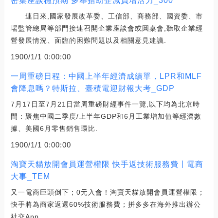
密集座談穩預期 多舉措助企減負增活力_300
連日來,國家發展改革委、工信部、商務部、國資委、市
場監管總局等部門接連召開企業座談會或圓桌會,聽取企業經
營發展情況、面臨的困難問題以及相關意見建議.
1900/1/1 0:00:00
一周重磅日程：中國上半年經濟成績單，LPR和MLF
會降息嗎？特斯拉、臺積電迎財報大考_GDP
7月17日至7月21日當周重磅財經事件一覽,以下均為北京時
間：聚焦中國二季度/上半年GDP和6月工業增加值等經濟數
據、美國6月零售銷售環比.
1900/1/1 0:00:00
淘寶天貓放開會員運營權限 快手返技術服務費丨電商
大事_TEM
又一電商巨頭倒下；0元入會！淘寶天貓放開會員運營權限；
快手將為商家返還60%技術服務費；拼多多在海外推出辦公
社交App.