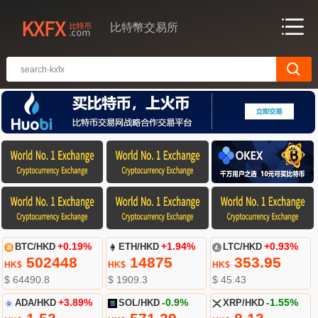
比特幣交易所
BTC/HKD
+0.19%
ETH/HKD
+1.94%
LTC/HKD
+0.93%
502448
14875
353.95
HK$
HK$
HK$
$ 64490.8
$ 1909.3
$ 45.43
ADA/HKD
+3.89%
SOL/HKD
-0.9%
XRP/HKD
-1.55%