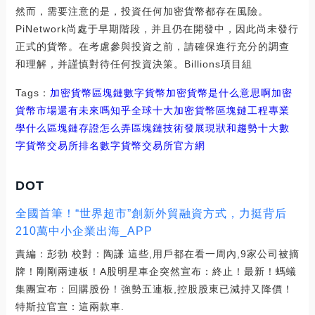
然而，需要注意的是，投資任何加密貨幣都存在風險。
PiNetwork尚處于早期階段，并且仍在開發中，因此尚未發行
正式的貨幣。在考慮參與投資之前，請確保進行充分的調查
和理解，并謹慎對待任何投資決策。Billions項目組
Tags：
加密貨幣
區塊鏈
數字貨幣加密貨幣是什么意思啊
加密
貨幣市場還有未來嗎知乎
全球十大加密貨幣區塊鏈工程專業
學什么
區塊鏈存證怎么弄
區塊鏈技術發展現狀和趨勢十大數
字貨幣交易所排名
數字貨幣交易所官方網
DOT
全國首筆！“世界超市”創新外貿融資方式，力挺背后
210萬中小企業出海_APP
責編：彭勃 校對：陶謙 這些,用戶都在看一周內,9家公司被摘
牌！剛剛兩連板！A股明星車企突然宣布：終止！最新！螞蟻
集團宣布：回購股份！強勢五連板,控股股東已減持又降價！
特斯拉官宣：這兩款車.