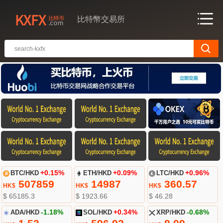
比特幣交易所
BTC/HKD
+0.15%
ETH/HKD
+0.09%
LTC/HKD
+0.96%
507859
14987
360.57
HK$
HK$
HK$
$ 65185.3
$ 1923.66
$ 46.28
ADA/HKD
-1.18%
SOL/HKD
+0.34%
XRP/HKD
-0.68%