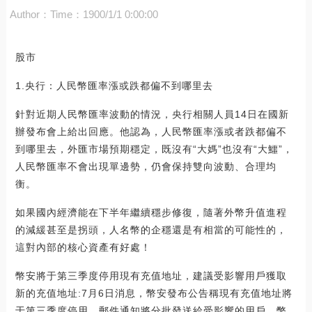
Author：
Time：1900/1/1 0:00:00
股市
1.央行：人民幣匯率漲或跌都偏不到哪里去
針對近期人民幣匯率波動的情況，央行相關人員14日在國新
辦發布會上給出回應。他認為，人民幣匯率漲或者跌都偏不
到哪里去，外匯市場預期穩定，既沒有“大媽”也沒有“大鱷”，
人民幣匯率不會出現單邊勢，仍會保持雙向波動、合理均
衡。
如果國內經濟能在下半年繼續穩步修復，隨著外幣升值進程
的減緩甚至是拐頭，人名幣的企穩還是有相當的可能性的，
這對內部的核心資產有好處！
幣安將于第三季度停用現有充值地址，建議受影響用戶獲取
新的充值地址:7月6日消息，幣安發布公告稱現有充值地址將
于第三季度停用，郵件通知將分批發送給受影響的用戶，幣