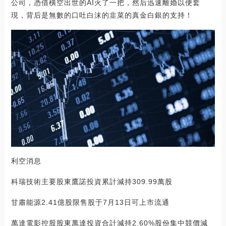
公司，憑借橫空出世的AI火了一把，然后迅速離婚以便套
現，背后是無數的口吐白沫的韭菜的真金白銀的支持！
利空消息
科瑞技術主要股東鷹諾投資累計減持309.99萬股
甘肅能源2.41億股限售股于7月13日可上市流通
萬達電影控股股東萬達投資合計減持2.60%股份集中競價減