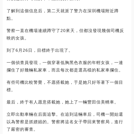
了解到這個信息后，第二天就派了警力在深圳機場附近蹲
點。
警察一直在機場連續蹲守了20來天，但都沒發現幾個司機反
映的女孩。
到了6月26日，目標終于出現了。
一個偵查員發現，一個穿著低胸黑色衣服的年輕女孩，一連
攔住了好幾輛私家車，而且每次都是選高檔的私家車攔住。
有些司機比較警覺，不愿搭載她，于是她只好等著下一個目
標。
最后，終于有人愿意搭載她，她上了一輛豐田佳美轎車。
立即出動車輛在后面追擊。在追到這輛車后，司機一開始還
以為警察是抓嫖娼的。警察將這名女子帶回來警察局，進行
了嚴密的審查。