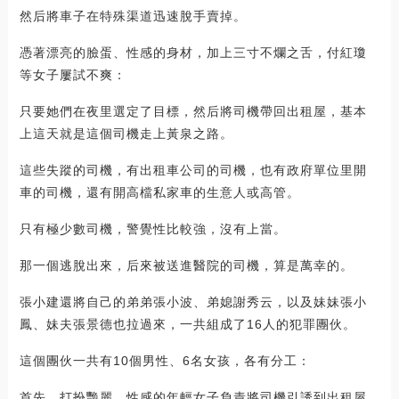
然后將車子在特殊渠道迅速脫手賣掉。
憑著漂亮的臉蛋、性感的身材，加上三寸不爛之舌，付紅瓊
等女子屢試不爽：
只要她們在夜里選定了目標，然后將司機帶回出租屋，基本
上這天就是這個司機走上黃泉之路。
這些失蹤的司機，有出租車公司的司機，也有政府單位里開
車的司機，還有開高檔私家車的生意人或高管。
只有極少數司機，警覺性比較強，沒有上當。
那一個逃脫出來，后來被送進醫院的司機，算是萬幸的。
張小建還將自己的弟弟張小波、弟媳謝秀云，以及妹妹張小
鳳、妹夫張景德也拉過來，一共組成了16人的犯罪團伙。
這個團伙一共有10個男性、6名女孩，各有分工：
首先，打扮艷麗、性感的年輕女子負責將司機引誘到出租屋