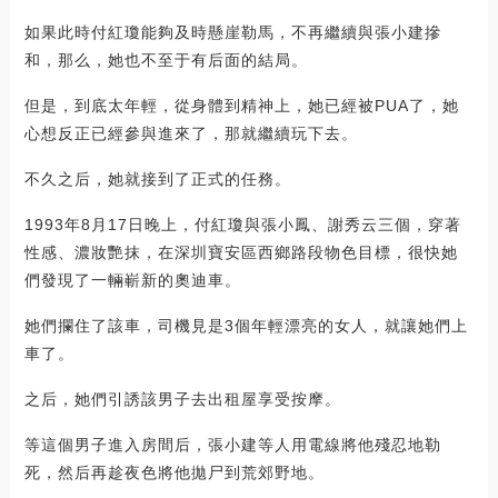
如果此時付紅瓊能夠及時懸崖勒馬，不再繼續與張小建摻
和，那么，她也不至于有后面的結局。
但是，到底太年輕，從身體到精神上，她已經被PUA了，她
心想反正已經參與進來了，那就繼續玩下去。
不久之后，她就接到了正式的任務。
1993年8月17日晚上，付紅瓊與張小鳳、謝秀云三個，穿著
性感、濃妝艷抹，在深圳寶安區西鄉路段物色目標，很快她
們發現了一輛嶄新的奧迪車。
她們攔住了該車，司機見是3個年輕漂亮的女人，就讓她們上
車了。
之后，她們引誘該男子去出租屋享受按摩。
等這個男子進入房間后，張小建等人用電線將他殘忍地勒
死，然后再趁夜色將他拋尸到荒郊野地。