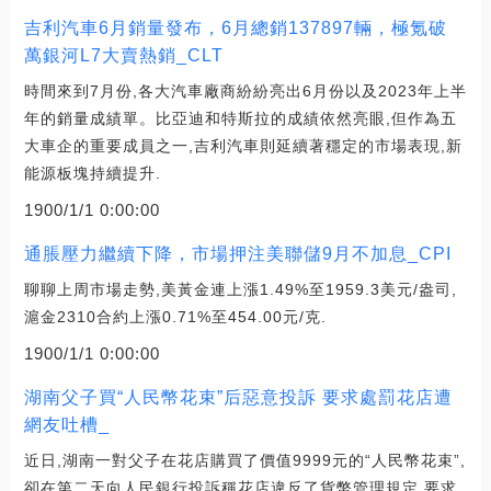
吉利汽車6月銷量發布，6月總銷137897輛，極氪破
萬銀河L7大賣熱銷_CLT
時間來到7月份,各大汽車廠商紛紛亮出6月份以及2023年上半
年的銷量成績單。比亞迪和特斯拉的成績依然亮眼,但作為五
大車企的重要成員之一,吉利汽車則延續著穩定的市場表現,新
能源板塊持續提升.
1900/1/1 0:00:00
通脹壓力繼續下降，市場押注美聯儲9月不加息_CPI
聊聊上周市場走勢,美黃金連上漲1.49%至1959.3美元/盎司,
滬金2310合約上漲0.71%至454.00元/克.
1900/1/1 0:00:00
湖南父子買“人民幣花束”后惡意投訴 要求處罰花店遭
網友吐槽_
近日,湖南一對父子在花店購買了價值9999元的“人民幣花束”,
卻在第二天向人民銀行投訴稱花店違反了貨幣管理規定,要求