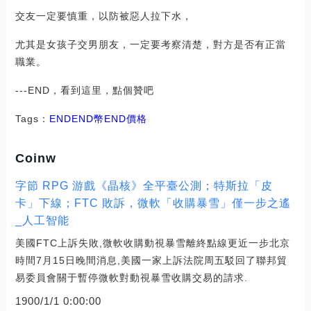
交友一定要慎重，以防被惡人拉下水，
尤其是女孩子交男朋友，一定要考察清楚，對方是否有正當
職業。
---END，看到這里，點個贊吧
Tags：
ENDEND幣
END價格
Coinw
字節 RPG 游戲《晶核》全平臺公測；特斯拉「皮
卡」下線；FTC 敗訴，微軟「收購暴雪」僅一步之遙
_人工智能
美國FTC上訴失敗,微軟收購動視暴雪離終點線更近一步北京
時間7月15日晚間消息,美國一家上訴法院周五駁回了聯邦貿
易委員會關于暫停微軟對動視暴雪收購交易的請求.
1900/1/1 0:00:00