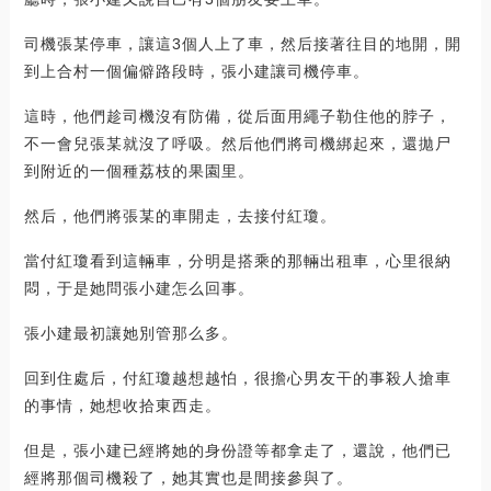
司機張某停車，讓這3個人上了車，然后接著往目的地開，開
到上合村一個偏僻路段時，張小建讓司機停車。
這時，他們趁司機沒有防備，從后面用繩子勒住他的脖子，
不一會兒張某就沒了呼吸。然后他們將司機綁起來，還拋尸
到附近的一個種荔枝的果園里。
然后，他們將張某的車開走，去接付紅瓊。
當付紅瓊看到這輛車，分明是搭乘的那輛出租車，心里很納
悶，于是她問張小建怎么回事。
張小建最初讓她別管那么多。
回到住處后，付紅瓊越想越怕，很擔心男友干的事殺人搶車
的事情，她想收拾東西走。
但是，張小建已經將她的身份證等都拿走了，還說，他們已
經將那個司機殺了，她其實也是間接參與了。