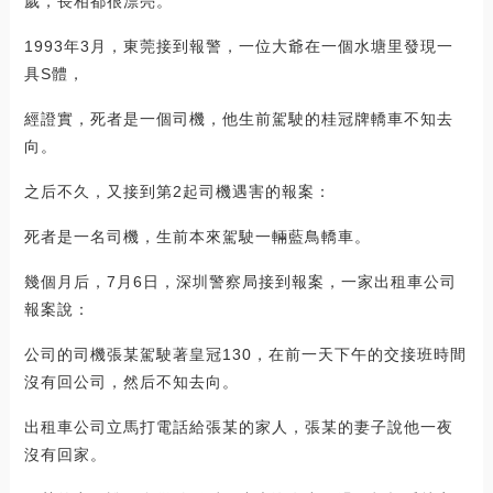
歲，長相都很漂亮。
1993年3月，東莞接到報警，一位大爺在一個水塘里發現一
具S體，
經證實，死者是一個司機，他生前駕駛的桂冠牌轎車不知去
向。
之后不久，又接到第2起司機遇害的報案：
死者是一名司機，生前本來駕駛一輛藍鳥轎車。
幾個月后，7月6日，深圳警察局接到報案，一家出租車公司
報案說：
公司的司機張某駕駛著皇冠130，在前一天下午的交接班時間
沒有回公司，然后不知去向。
出租車公司立馬打電話給張某的家人，張某的妻子說他一夜
沒有回家。