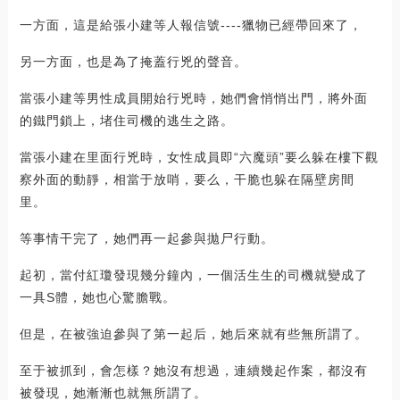
一方面，這是給張小建等人報信號----獵物已經帶回來了，
另一方面，也是為了掩蓋行兇的聲音。
當張小建等男性成員開始行兇時，她們會悄悄出門，將外面
的鐵門鎖上，堵住司機的逃生之路。
當張小建在里面行兇時，女性成員即“六魔頭”要么躲在樓下觀
察外面的動靜，相當于放哨，要么，干脆也躲在隔壁房間
里。
等事情干完了，她們再一起參與拋尸行動。
起初，當付紅瓊發現幾分鐘內，一個活生生的司機就變成了
一具S體，她也心驚膽戰。
但是，在被強迫參與了第一起后，她后來就有些無所謂了。
至于被抓到，會怎樣？她沒有想過，連續幾起作案，都沒有
被發現，她漸漸也就無所謂了。