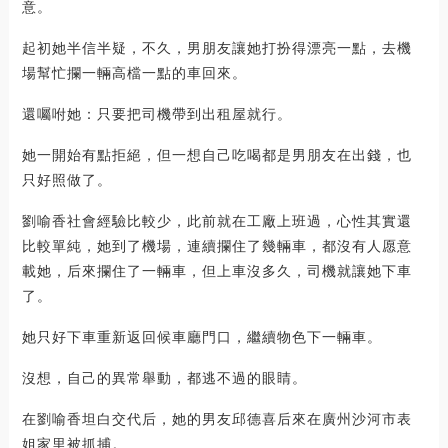
意。
起初她半信半疑，不久，男朋友讓她打扮得漂亮一點，去機
場幫忙攔一輛高檔一點的車回來。
還囑咐她：只要把司機帶到出租屋就行。
她一開始有點拒絕，但一想自己吃喝都是男朋友在出錢，也
只好照做了。
劉喻香社會經驗比較少，此前就在工廠上班過，心性其實還
比較單純，她到了機場，連續攔住了幾輛車，都沒有人愿意
載她，后來攔住了一輛車，但上車沒多久，司機就讓她下車
了。
她只好下車重新返回候車廳門口，繼續物色下一輛車。
沒想，自己的異常舉動，都逃不過的眼睛。
在劉喻香坦白交代后，她的男友邱德喜后來在廣州沙河市表
姐家里被抓捕。