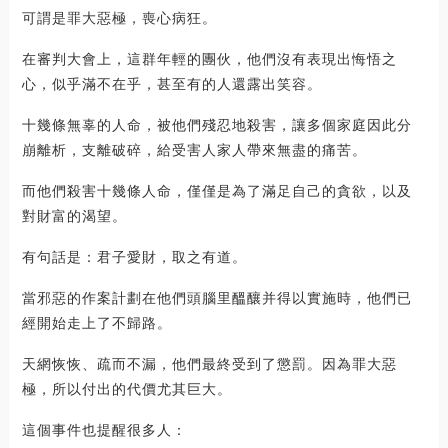
可謂是罪大惡極，喪心病狂。
在審判大會上，這群年輕的團伙，他們沒有表現出悔悟之
心，似乎滿不在乎，甚至有的人還露出笑容。
十幾條無辜的人命，被他們殘忍地殺害，讓多個家庭因此分
崩離析，支離破碎，給受害人家人帶來無盡的痛苦。
而他們殺害十幾條人命，僅僅是為了滿足自己的貪欲，以及
對財富的渴望。
有句話是：君子愛財，取之有道。
當邪惡的作案計劃在他們頭腦里醞釀并得以實施時，他們已
經開始走上了不歸路。
天網恢恢、疏而不漏，他們最終受到了懲罰。因為罪大惡
極，所以付出的代價尤其巨大。
這個事件也提醒很多人：