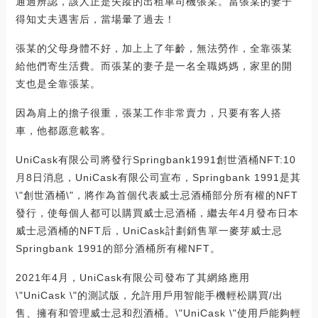
通過辨認，該人正是失蹤的出租車司機張某。當張某的妻子
得知丈夫遇害后，當場暈了過去！
張某的父母身體不好，加上上了年齡，無法勞作，全靠張某
給他們寄生活費。而張某的妻子是一名全職媽媽，家里的開
支也是全靠張某。
因為肩上的擔子很重，張某工作非常賣力，只要有客人搭
車，他都愿意載客。
UniCask有限公司將發行Springbank1991創世酒桶NFT:10
月8日消息，UniCask有限公司宣布，Springbank 1991是其
\"創世酒桶\"，將作為首個代表威士忌酒桶部分所有權的NFT
發行，使每個人都可以購買威士忌酒桶，繼去年4月發布日本
威士忌酒桶的NFT后，UniCask計劃銷售單一麥芽威士忌
Springbank 1991的部分酒桶所有權NFT。
2021年4月，UniCask有限公司發布了其網絡應用
\"UniCask \"的測試版，允許用戶用智能手機輕松購買/出
售、擁有和管理威士忌和烈酒桶。\"UniCask \"使用戶能夠輕