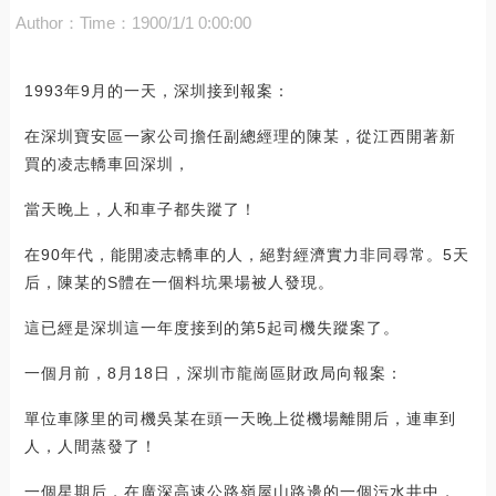
Author：
Time：1900/1/1 0:00:00
1993年9月的一天，深圳接到報案：
在深圳寶安區一家公司擔任副總經理的陳某，從江西開著新
買的凌志轎車回深圳，
當天晚上，人和車子都失蹤了！
在90年代，能開凌志轎車的人，絕對經濟實力非同尋常。5天
后，陳某的S體在一個料坑果場被人發現。
這已經是深圳這一年度接到的第5起司機失蹤案了。
一個月前，8月18日，深圳市龍崗區財政局向報案：
單位車隊里的司機吳某在頭一天晚上從機場離開后，連車到
人，人間蒸發了！
一個星期后，在廣深高速公路嶺屋山路邊的一個污水井中，