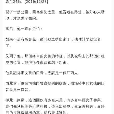
為4.24%。[2019/12/23]
開了十幾公里，因為傷勢太重，他昏迷在路邊，被好心人發
現，才送進了醫院。
事后，他一直在后怕：
如果不是有所警覺，從門縫里擠出來了，他估計早就沒命
了。
又問了他，那個搭車的女孩的特征，以及被帶去的那個出租
屋的位置，但他很多東西都想不起來。
他只記得那女孩的口音，應該是一個江西人。
而此前，兩個司機向警察提供的線索，機場搭車的女孩的口
音是貴州口音。
據此，判斷，這個團伙有多名人員，有多名年輕女子參與。
她們先利用美色引誘司機，帶入出租屋，然后再殺害，最終
目的是獲得司機的車，然后賣掉獲利。