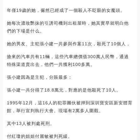
年僅19歲的她，儼然已經成了一個殺人不眨眼的女魔頭。
她每次濃妝艷抹的引誘司機到出租屋時，她其實早就明白他
們的下場是什么。
她的男友、主犯張小建一共參與作案11次，殺死了10個人，
搶來的汽車共有11輛，這些汽車總價值300萬人民幣，通過
特殊渠道賣出去，他們一共獲利100多萬。
張小建因為是主犯，分賬最多：
張小建一共分得了18.8萬元，對應的是他殺死了10人。
1995年12月，這16人的犯罪團伙被押到深圳寶安區新安體育
館，舉行宣判執行大會。現場有2萬多人圍觀。
其中13人被判處死刑。
付紅瓊的姐姐付麗敏被判死緩。