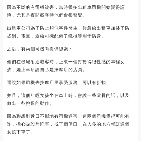
因為不斷的有司機被害，當時很多出租車司機開始變得謹
慎，尤其是夜間載客時他們會很警覺。
出租車公司為了防止類似事件發生，緊急給出租車加裝了防
盜網、電臺，還給司機配備了鐵棍等用于防身。
之后，有兩個司機向提供線索：
他們在機場附近載客時，上來一個打扮得很性感的年輕女
孩，她上車后說自己是按摩店的店員。
還說如果司機去按摩店里享受服務，可以有折扣。
并且，這個年輕女孩坐在車上時，會說一些露骨的話，以及
做出一些挑逗的動作。
因為聯想到近日不斷地有司機遇害，這兩個司機覺得可能有
詐，擔心被設局陷害，找了個借口，在人多的地方就讓這個
女孩下車了。