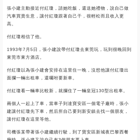
張小建主動接近付紅瓊，請她吃飯，還送她禮物，說自己做
汽車買賣生意，讓付紅瓊跟著自己干，很輕松而且收入更
高。
付紅瓊相信了他。
1993年7月5日，張小建說帶付紅瓊去東莞玩，玩到很晚回到
東莞市東方酒店。
付紅瓊以為張小建會安排在這里住一晚，沒想他讓付紅瓊出
面攔一輛出租車，還囑咐要新車。
付紅瓊看一輛車比較新，就攔住了一輛皇冠130型出租車。
兩個人一起上了車，當車子到達寶安區一個電子廠時，張小
建讓付紅瓊先下車，然后所自己要到新安鎮去找一個朋友，
讓付紅瓊在這里等他。
司機張某帶著張小建繼續行駛，到了寶安區新城夜巴黎西餐
廳時，張小建又說自己有3個朋友要上車。