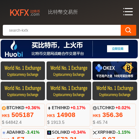
比特幣交易所
BTC/HKD
+0.36%
ETH/HKD
+0.17%
LTC/HKD
+0.02%
505187
14908
356.36
HK$
HK$
HK$
$ 64842.4
$ 1913.5
$ 45.74
ADA/HKD
-3.41%
SOL/HKD
+0.34%
XRP/HKD
-1.15%