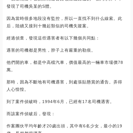
發現了司機吳某的S體。
因為當時很多地段沒有監控，所以一直找不到什么線索。此
后，陸續又接到十幾起類似的司機失蹤案。
經過偵查，發現這些遇害者有以下幾個共同點：
遇害的司機都是男性，脖子上有嚴重的勒痕。
他們開的車，都是中高檔汽車，價值最高的一輛車市場價78
萬。
那時，因為不斷地有司機遇害，到處張貼懸賞的通告。弄得
人心惶惶。
到了案件偵破時，1994年6月，已經有17名司機遇害。
而該案件偵破后，發現：
作案團伙平均年齡才20歲出頭，其中有6名少女，最小的19