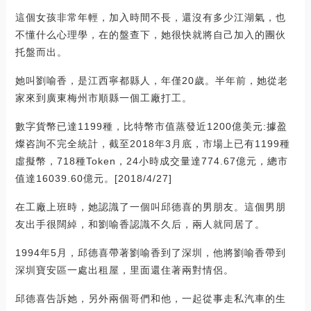
這個女孩非常年輕，加入時間不長，還沒有多少江湖氣，也
不懂什么心理學，在的盤查下，她很快就將自己加入的團伙
托盤而出。
她叫劉喻香，是江西寧都縣人，年僅20歲。半年前，她從老
家來到廣東梅州市順縣一個工廠打工。
數字貨幣已達1199種，比特幣市值蒸發近1200億美元:據盈
燦咨詢不完全統計，截至2018年3月底，市場上已有1199種
虛擬幣，718種Token，24小時成交量達774.67億元，總市
值達16039.60億元。[2018/4/27]
在工廠上班時，她認識了一個叫邱德喜的男朋友。這個男朋
友出手很闊綽，和劉喻香認識不久后，兩人就同居了。
1994年5月，邱德喜帶著劉喻香到了深圳，他將劉喻香帶到
深圳寶安區一處出租屋，里面還住著兩對情侶。
邱德喜告訴她，另外兩個哥們和他，一起從事走私汽車的生