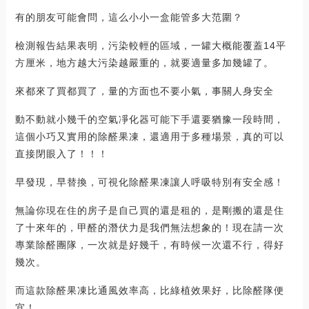
有的朋友可能會問，這么小小一盒能管多大范圍？
檢測報告結果表明，污染較輕的區域，一罐大概能覆蓋14平
方厘米，地方越大污染越嚴重的，就要適量多加幾罐了。
來都來了買都買了，量的方面也不要小氣，事關人身安全
動不動就小幾千的空氣凈化器可能下手還要猶豫一段時間，
這個小巧又實用的除醛果凍，還適用于多種場景，真的可以
直接閉眼入了！！！
早發現，早替換，可視化除醛果凍讓人呼吸特別有安全感！
無論你現在住的房子是自己買的還是租的，是剛搬的還是住
了十來年的，甲醛的潛伏力是我們無法想象的！現在請一次
專業除醛團隊，一次就是好幾千，有時候一次還不行，得好
幾次。
而這款除醛果凍比通風效率高，比綠植效果好，比除醛隊便
宜！