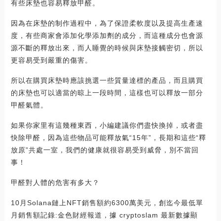
有些床墊也容易釋放甲醛。
因為在床墊的制作過程中，為了保證柔軟度以及提高生產速
度，有些商家會添加化學添加劑的成分，而這種成分也會源
源不斷的釋放出來，而人睡覺的時候與床墊接觸密切，所以
更容易受到嚴重的傷害。
所以在購買床墊時應該挑選一些質量達標的產品，而且購買
的床墊也可以適當的晾上一段時間，這樣也可以釋放一部分
甲醛氣體。
如果你家里有這幾種東西，小編建議你們盡快換掉，或者盡
快除甲醛，因為這些物品可能釋放氣“15年”，長期和這些“釋
放原”共處一室，我們的健康就很容易受到威脅，別不當回
事！
甲醛對人體的危害有多大？
10月Solana鏈上NFT銷售額約6300萬美元，創迄今最低單
月銷售額記錄:金色財經報道，據 cryptoslam 最新數據顯