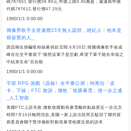
碼787651,發行價39.90元,申購上限0.45萬股；威邁斯申購
代碼787612,發行價47.29元.
1900/1/1 0:00:00
偶像男歌手去世遺體23天無人認領，經紀人：他本是
很寂寞的人_
因謊稱生病騙取粉絲募捐款丑聞,6月20日,韓國偶像歌手崔成
峰在社交平臺留下“雖然這輩子是悲劇,希望下輩子能在幸福之
中結束生命”后自殺.
1900/1/1 0:00:00
字節 RPG 游戲《晶核》全平臺公測；特斯拉「皮
卡」下線；FTC 敗訴，微軟「收購暴雪」僅一步之遙
_人工智能
美國FTC上訴失敗,微軟收購動視暴雪離終點線更近一步北京
時間7月15日晚間消息,美國一家上訴法院周五駁回了聯邦貿
易委員會關于暫停微軟對動視暴雪收購交易的請求.