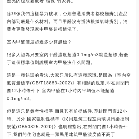
漂亮的梳妝臺或者“環保”竹家具。
除非像我們這樣暴力破壞，否則普通消費者都較難辨別產品
內部到底是什么材料。而且甲醛沒有辦法根據氣味辨別，消
費者更難發現家中甲醛超標情況了。
室內甲醛濃度超過多少算超標？
很多人認為只要室內甲醛濃度超過0.1mg/m3就是超標,若低
于這個標準值則說明室內甲醛沒什么問題。
這是一種錯誤的看法,大家只所以有這種認識,是因為《室內空
氣質量標準(GB/T18883-2002)》有相關的規定,即在封閉門
窗12小時條件下,室內甲醛在1小時內平均值不能超過
0.1mg/m3。
但是這只是參考性標準,而且其有前提條件,即封閉門窗12小
時。另外,國家強制性標準《民用建筑工程室內環境污染控制
規范(GB50325-2020)》也明確指出,在封閉門窗1小時條件
下,我們的住宅也就是一類民用建筑甲醛濃度值不高于