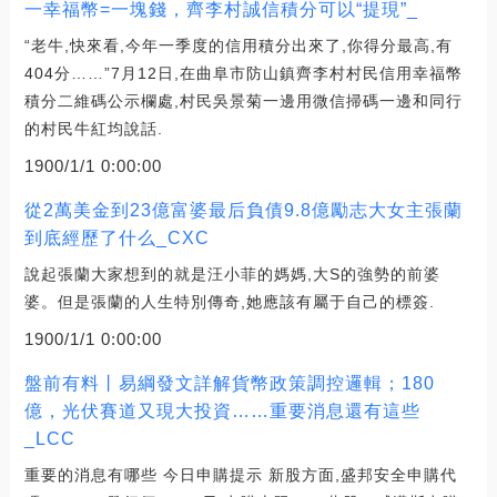
一幸福幣=一塊錢，齊李村誠信積分可以“提現”_
“老牛,快來看,今年一季度的信用積分出來了,你得分最高,有
404分……”7月12日,在曲阜市防山鎮齊李村村民信用幸福幣
積分二維碼公示欄處,村民吳景菊一邊用微信掃碼一邊和同行
的村民牛紅均說話.
1900/1/1 0:00:00
從2萬美金到23億富婆最后負債9.8億勵志大女主張蘭
到底經歷了什么_CXC
說起張蘭大家想到的就是汪小菲的媽媽,大S的強勢的前婆
婆。但是張蘭的人生特別傳奇,她應該有屬于自己的標簽.
1900/1/1 0:00:00
盤前有料丨易綱發文詳解貨幣政策調控邏輯；180
億，光伏賽道又現大投資……重要消息還有這些
_LCC
重要的消息有哪些 今日申購提示 新股方面,盛邦安全申購代