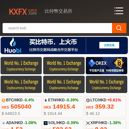
比特幣交易所
BTC/HKD
-0.4%
ETH/HKD
-0.39%
LTC/HKD
+0.61%
505040
14915.4
359.32
HK$
HK$
HK$
$ 64823.5
$ 1914.44
$ 46.12
ADA/HKD
-1.08%
SOL/HKD
-0.39%
XRP/HKD
-1.38%