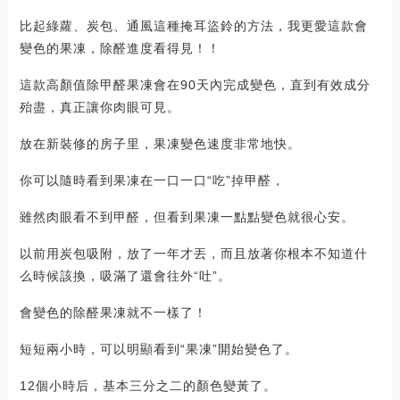
比起綠蘿、炭包、通風這種掩耳盜鈴的方法，我更愛這款會
變色的果凍，除醛進度看得見！！
這款高顏值除甲醛果凍會在90天內完成變色，直到有效成分
殆盡，真正讓你肉眼可見。
放在新裝修的房子里，果凍變色速度非常地快。
你可以隨時看到果凍在一口一口“吃”掉甲醛，
雖然肉眼看不到甲醛，但看到果凍一點點變色就很心安。
以前用炭包吸附，放了一年才丟，而且放著你根本不知道什
么時候該換，吸滿了還會往外“吐”。
會變色的除醛果凍就不一樣了！
短短兩小時，可以明顯看到“果凍”開始變色了。
12個小時后，基本三分之二的顏色變黃了。