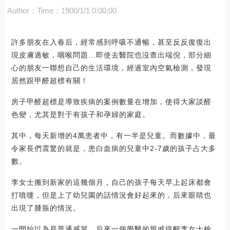
Author：
Time：1900/1/1 0:00:00
許多朋友在入春后，經常感到呼吸不通暢，甚至反反復復出
現皮膚過敏，咽喉問題...即使去醫院也沒查出端倪，部分細
心的朋友一聯想自己的生活環境，經過室內空氣檢測，發現
居然跟甲醛超標有關！
房子甲醛超標是導致疾病的案例數量在增加，使得大家談醛
色變，尤其是對于有孩子和孕婦的家庭。
其中，每天新增的4萬患者中，有一半是兒童。而數據中，最
令家長們震驚的就是，患白血病的兒童中2-7歲的孩子占大多
數。
李女士搬到新家的這幾個月，自己的孩子每天早上起床都會
打噴嚏，但是上了幼兒園的話情況會好起來的，后來眼睛也
出現了腫脹的情況。
一開始以為是普通感冒，后來一個學醫的親戚提醒李女士檢