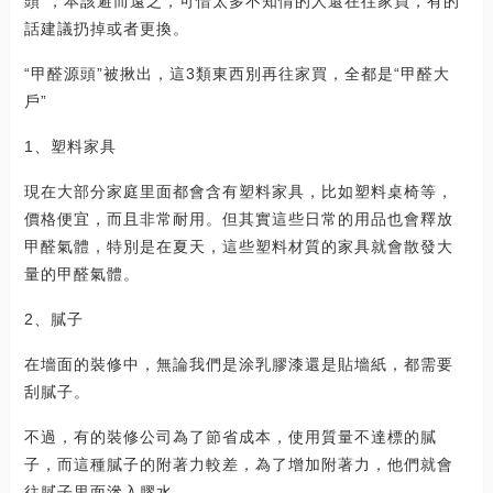
頭”，本該避而遠之，可惜太多不知情的人還在往家買，有的
話建議扔掉或者更換。
“甲醛源頭”被揪出，這3類東西別再往家買，全都是“甲醛大
戶”
1、塑料家具
現在大部分家庭里面都會含有塑料家具，比如塑料桌椅等，
價格便宜，而且非常耐用。但其實這些日常的用品也會釋放
甲醛氣體，特別是在夏天，這些塑料材質的家具就會散發大
量的甲醛氣體。
2、膩子
在墻面的裝修中，無論我們是涂乳膠漆還是貼墻紙，都需要
刮膩子。
不過，有的裝修公司為了節省成本，使用質量不達標的膩
子，而這種膩子的附著力較差，為了增加附著力，他們就會
往膩子里面滲入膠水。