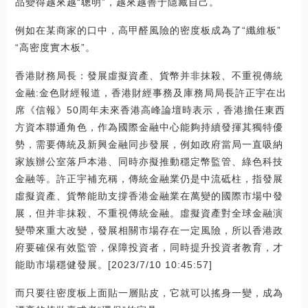
品變得越來越“聰明”，越來越善于隱藏自己。
例如在某商家的口中，高甲醛風險的密度板成為了“纖維板”
“高密度實木板”。
香港財務局長：發展虛擬資產、貨幣并非抹殺、不重視傳統
金融:金色財經報道，香港財經事務及庫務局局長許正宇在出
席《信報》50周年未來香港高峰論壇時表示，香港擔任東西
方資本聯通角色，作為國際金融中心能夠持續發揮其獨特優
勢，需要傳統及新興金融同步發展，例如政府當局一直吸納
家族辦公室落戶本港、同時亦擬推動穩定幣監管、綠色科技
金融等。許正宇補充稱，傳統金融業仍是中流砥柱，指發展
虛擬資產、貨幣能助支撐香港金融業在萬變的國際市場中發
展，但并非抹殺、不重視傳統金融。虛擬資產對全球金融演
變帶來重大改變，發展相關市場存在一定風險，所以香港政
府要確保有效監管，保障投資者，同時提升投資者教育，才
能助市場穩健發展。[2023/7/10 10:45:57]
而只要往密度板上面貼一層貼皮，它就可以搖身一變，成為