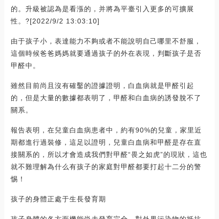
的。升級被認為是看漲的，并將為平臺引入更多的可擴展
性。?[2022/9/2 13:03:10]
由于孩子小，表達能力不夠或者不能說明自己哪里不舒服，
這個時候爸爸媽媽就要通過孩子的外在表現，判斷孩子是否
甲醛中。
雖然目前尚且沒有確鑿的證據證明，白血病就是甲醛引起
的，但是大量的數據都表明了，甲醛和白血病的誘發脫不了
關系。
報告表明，在兒童白血病患者中，約有90%的兒童，家里近
期都進行過裝修，這足以證明，兒童白血病和甲醛是存在直
接關系的，所以才會造成我們對甲醛“畏之如虎”的現狀，這也
就不難理解為什么有孩子的家庭對甲醛都要打起十二分的警
惕！
孩子的身體正處于生長發育期
孩子身體的各方面機能尚未發育完全，對外界污染物的抵抗