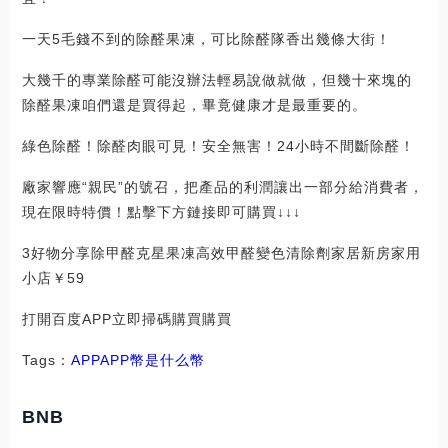
一天5毛錢不到的除醛果凍，可比除醛隊香出幾條大街！
大幾千的專業除醛可能沒辦法輕易說做就做，但幾十來塊的
除醛果凍咱們還是買得起，畢竟健康才是最重要的。
綠色除醛！除醛肉眼可見！安全無害！24小時不間斷除醛！
廠家響應“親民”的號召，把產品的利潤讓出一部分給消費者，
現在限時特價！點擊下方鏈接即可購買↓↓↓
3好物分享除甲醛克星果凍高效甲醛變色清除劑家居新房家用
小店￥59
打開百度APP立即掃碼購買購買
Tags：
APP
APP幣是什么幣
BNB