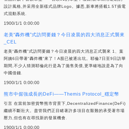
設計風格,并采用全新樣式品牌Logo。據悉,新車將搭載1.5T插電
式混動系統.
1900/1/1 0:00:00
老美“轟炸機”式訪問要錢？今日凌晨的四大消息正式襲來
_CEL
老美“轟炸機”式訪問要錢？今日凌晨的四大消息正式襲來 1、葉
阿姨6日帶著“轟炸機”來了！A股已被逐出坑。耶倫7日至9日訪華
期間,不少人猜測耶倫此行是為了拋售美債,更準確地說是為了向
中國借錢.
1900/1/1 0:00:00
熊市中倔強成長的DeFi——Themis Protocol_穩定幣
引言 在當前加密貨幣熊市背景下,DecentralizedFinance(DeFi)
繼續不斷壯大。盡管我們正目睹著許多項目在艱難的承受著市場
壓力,但也有在尋找新的發展機會.
1900/1/1 0:00:00