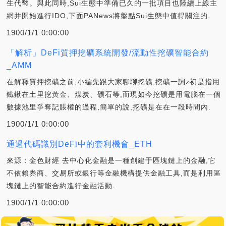
生代幣。與此同時,Sui生態中準備已久的一批項目也陸續上線主
網并開始進行IDO,下面PANews將盤點Sui生態中值得關注的.
1900/1/1 0:00:00
「解析」DeFi質押挖礦系統開發/流動性挖礦智能合約
_AMM
在解釋質押挖礦之前,小編先跟大家聊聊挖礦,挖礦一詞z初是指用
鐵鍬在土里挖黃金、煤炭、礦石等,而現如今挖礦是用電腦在一個
數據池里爭奪記賬權的過程,簡單的說,挖礦是在在一段時間內.
1900/1/1 0:00:00
通過代碼識別DeFi中的套利機會_ETH
來源：金色財經 去中心化金融是一種創建于區塊鏈上的金融,它
不依賴券商、交易所或銀行等金融機構提供金融工具,而是利用區
塊鏈上的智能合約進行金融活動.
1900/1/1 0:00:00