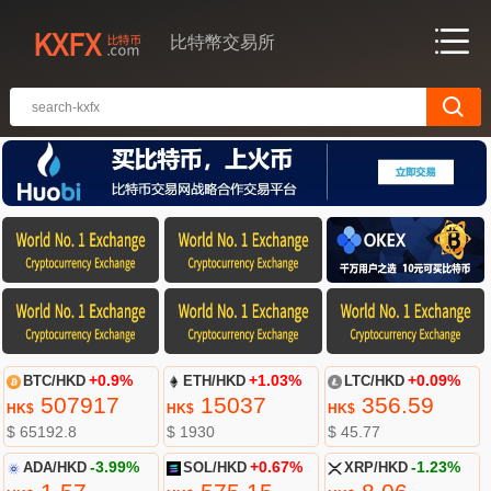
比特幣交易所
BTC/HKD
+0.9%
ETH/HKD
+1.03%
LTC/HKD
+0.09%
507917
15037
356.59
HK$
HK$
HK$
$ 65192.8
$ 1930
$ 45.77
ADA/HKD
-3.99%
SOL/HKD
+0.67%
XRP/HKD
-1.23%