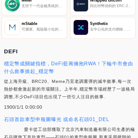
Meter
Wrapped Bitcoin
支持下一代金融系統的混合共識協議。
與比特幣掛鉤的 ERC-20 通證代幣。
mStable
Synthetix
可擴展、風險最小化的穩定資產去中心化平臺。
去中心化的支付網絡，用于日常數字貨幣消費。
DEFI
穩定幣成關鍵指標，DeFi藍籌擁抱RWA！下輪牛市會由
什么敘事掀起_穩定幣
從上海升級、BRC20、Meme乃至老調重彈的減半敘事,每一次
熱炒都會激起新的市場關注。上半年,穩定幣市場經歷了一波格局
調整,不少DeFi項目也出現了一些引人注目的敘事.
1900/1/1 0:00:00
石頭首款車型申報圖曝光 或命名石頭01_DEL
愛卡從工信部獲取了北京汽車制造廠有限公司生產的極
石品牌旗下首款車型——石頭01的車型申報圖,新車采用硬朗的