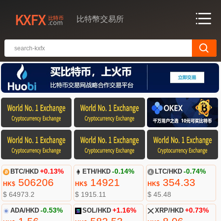
比特幣交易所
BTC/HKD
+0.13%
ETH/HKD
-0.14%
LTC/HKD
-0.74%
506206
14921
354.33
HK$
HK$
HK$
$ 64973.2
$ 1915.11
$ 45.48
ADA/HKD
-0.53%
SOL/HKD
+1.16%
XRP/HKD
+0.73%