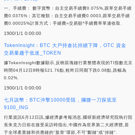
一、手續費： 數字貨幣：自主交易手續費0.075%,跟單交易手續
費0.0375%；其它種類：自主交易手續費0.0003,跟單交易手續
費0.00025%計算方式：手續費=交易額*手續費率單邊收取.
1900/1/1 0:00:00
TokenInsight：BTC 大戶持倉比持續下降，OTC 資金
交易量趨于低迷_TOKEN
據TokenInsight數據顯示,反映區塊鏈行業整體表現的TI指數北京
時間04月12日8時報521.76點,較昨日同期下跌0.08點,跌幅為
0.02%.
1900/1/1 0:00:00
七月說幣：BTC沖擊10000受阻，攔腰一刀探底至
9100_ING
行業資訊6月12日訊,據經濟參考報消息,國研新經濟研究院執行院
長朱克力日前在接受采訪時指出,中國作為世界第二大經濟體,居
于全球產業鏈和供應鏈的“肱骨”環節,不可“斷鏈”或“掉鏈”.