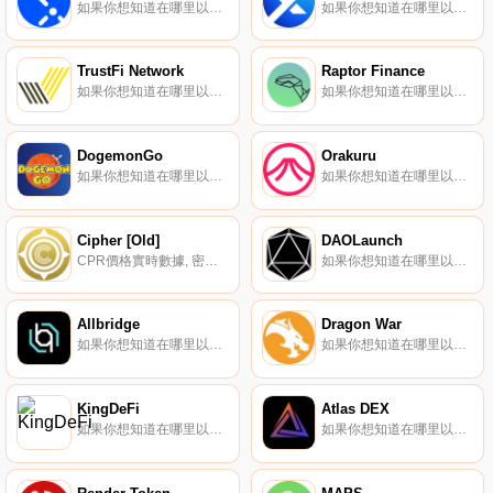
如果你想知道在哪里以當前價格購買Aleph.im,目前交易{Aleph.im]股票的頂級加密貨幣交易所是KuCoin、Gate.io、XT.COM、MEXC和Coinbase Exchange。您可以在我們的加密貨幣交易所頁面上找到其他列表.
如果你想知道在哪里以當前價格購買XY Finance,目前交易{XY Finance]股票的頂級加密貨幣交易所是Bitrue、Gate.io、MEXC、LATOKEN和Uniswap（V2）。您可以在我們的加密貨幣交易所頁面上找到其他列表.
TrustFi Network
Raptor Finance
如果你想知道在哪里以當前價格購買TrustFi Network,目前交易{TrustFi Network]股票的頂級加密貨幣交易所是MEXC和PancakeSwap（V2）。您可以在我們的加密貨幣交易所頁面上找到其他列表.
如果你想知道在哪里以當前價格購買Raptor Finance,目前交易{Raptor Finance]股票的頂級加密貨幣交易所是PancakeSwap（V2）、Uniswap（V3）（Polygon）和PancakeSwap（Aptos）。您可以在我們的加密貨幣交易所頁面上找到其他列表.
DogemonGo
Orakuru
如果你想知道在哪里以當前價格購買DogemonGo,目前交易{DogemonGo]股票的頂級加密貨幣交易所是拉托肯。您可以在我們的加密貨幣交易所頁面上找到其他列表。要了解有關此項目的更多信息,請查看我們對DogemonGo的深入了解.
如果你想知道在哪里以當前價格購買Orakuru,目前交易{Orakuru]股票的頂級加密貨幣交易所是DODO（BSC）。您可以在我們的加密貨幣交易所頁面上找到其他列表。HaORKtat正在利用第二層基礎設施擴展以太坊上的DAO解決方案.
Cipher [Old]
DAOLaunch
CPR價格實時數據, 密碼（CPR）是一種實用令牌。該項目于2018年4月9日開工。該團隊總部設在印度、英國和新西蘭。它旨在創造透明度、問責制和安全的商業。所有用戶/客戶/投資者/交易員都可以參與該項目。密碼是一種數字資產,代表公司的部分所有權。這類似于擁有公司的股份.
如果你想知道在哪里以當前價格購買DAOLaunch,目前交易{DAOLaunch]股票的頂級加密貨幣交易所是Gate.io和PancakeSwap（V2）。您可以在我們的加密貨幣交易所頁面上找到其他列表.
Allbridge
Dragon War
如果你想知道在哪里以當前價格購買Allbridge,目前交易{Allbridge]股票的頂級加密貨幣交易所是PancakeSwap（V2）、Jupiter、Orca、Raydium和ApeSwap（Polygon）。您可以在我們的加密貨幣交易所頁面上找到其他列表.
如果你想知道在哪里以當前價格購買Dragon War,目前交易{Dragon War]股票的頂級加密貨幣交易所是MEXC和Raydium。您可以在我們的加密貨幣交易所頁面上找到其他列表.
KingDeFi
Atlas DEX
如果你想知道在哪里以當前價格購買KingDeFi,目前交易{KingDeFi]股票的頂級加密貨幣交易所是PancakeSwap（V2）。您可以在我們的加密貨幣交易所頁面上找到其他列表.
如果你想知道在哪里以當前價格購買Atlas DEX,目前交易{Atlas DEX]股票的頂級加密貨幣交易所是DigiFinex、Gate.io、HuoATS和Jupiter。您可以在我們的加密貨幣交易所頁面上找到其他列表。要了解更多關于這個項目的信息,請查看我們對Atlas DEX的深入了解.