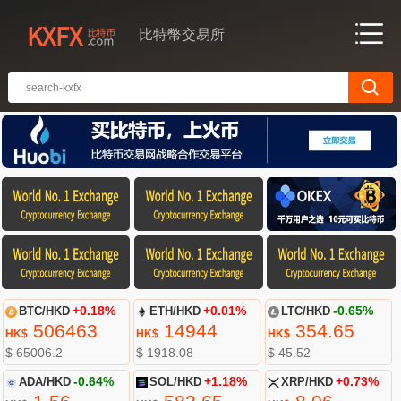
比特幣交易所
BTC/HKD
+0.18%
ETH/HKD
+0.01%
LTC/HKD
-0.65%
506463
14944
354.65
HK$
HK$
HK$
$ 65006.2
$ 1918.08
$ 45.52
ADA/HKD
-0.64%
SOL/HKD
+1.18%
XRP/HKD
+0.73%