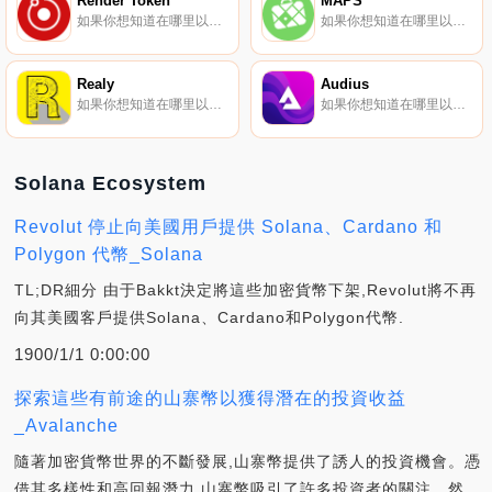
Render Token
MAPS
如果你想知道在哪里以當前價格購買Render Token,目前交易{Render Token]股票的頂級加密貨幣交易所是Binance、Deepcoin、BTCEX、Bitrue和ByRNDRt。您可以在我們的加密貨幣交易所頁面上找到其他列表.
如果你想知道在哪里以當前價格購買MAPS,目前交易{MAPS]股票的頂級加密貨幣交易所是Gate.io、MEXC、Bithumb、AscendEX（BitMax）和LATOKEN。您可以在我們的加密貨幣交易所頁面上找到其他列表.
Realy
Audius
如果你想知道在哪里以當前價格購買Realy,目前交易{Realy]股票的頂級加密貨幣交易所是ByREALt、CoinTiger、DigiFinex、MEXC和CoinEx。您可以在我們的加密貨幣交易所頁面上找到其他列表。Realy是一個去中心化的NFT市場,面向街頭文化和新奢侈品.
如果你想知道在哪里以當前價格購買Audius,目前交易{Audius]股票的頂級加密貨幣交易所是Binance、Bitrue、CoinW、ByAUDIOt和Bitget。您可以在我們的加密貨幣交易所頁面上找到其他列表.
Solana Ecosystem
Revolut 停止向美國用戶提供 Solana、Cardano 和
Polygon 代幣_Solana
TL;DR細分 由于Bakkt決定將這些加密貨幣下架,Revolut將不再
向其美國客戶提供Solana、Cardano和Polygon代幣.
1900/1/1 0:00:00
探索這些有前途的山寨幣以獲得潛在的投資收益
_Avalanche
隨著加密貨幣世界的不斷發展,山寨幣提供了誘人的投資機會。憑
借其多樣性和高回報潛力,山寨幣吸引了許多投資者的關注。然