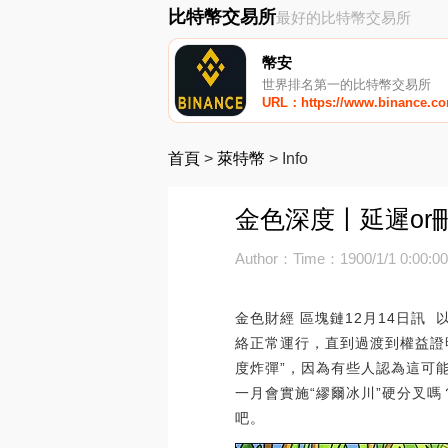
比特幣交易所
最好的比特幣交易所
幣安
世界排名第一的比特幣交易所
URL：https://www.binance.c
首頁
>
萊特幣
>
Info
金色深度丨延遲or
Author：
Time：1900/1/1 0:00:0
金色財經 區塊鏈12月14日訊
絡正常運行，直到過渡到權益證
度炸彈”，因為有些人認為這可
一月會實施“繆爾冰川”硬分叉
吧。