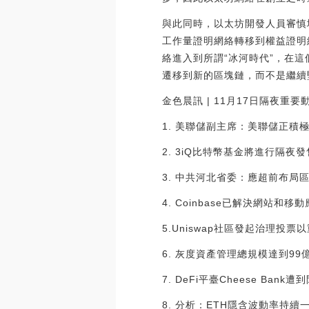
與此同時，以太坊開發人員審慎
工作量證明網絡轉移到權益證明
絡進入到所謂“冰河時代”，在
遷移到新的區塊鏈，而不是繼續
金色晨訊 | 11月17日隔夜重要動態
1. 美聯儲副主席：美聯儲正積
2. 3iQ比特幣基金將進行隔夜
3. 中共河北省委：應超前布局
4. Coinbase已解決網站和
5.Uniswap社區發起治理投票
6. 灰度資產管理總規模達到99
7. DeFi平臺Cheese Ban
8. 分析：ETH隱含波動率持