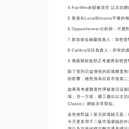
4.FairWin余額被清空 以太
5.香港在LocalBitcoins
6.Oppenheimer分析師：不
7.新加坡金融廳負責人：加密
8.Calibra項目負責人：所
9.俄羅斯財政部正考慮將加密貨幣
除了受到日益增長的區塊難度和
的影響，雖然身為目前市值第二大
如果再考慮難度炸彈被激活這個
場。另一方面，礦工撤出以太坊網
Classic）網絡非常類似。
金色相對論 | 新元區塊鏈王
今天更多用于二級市場避險的作
識以及完善的穩定幣流通基礎設