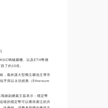
]
SIC螞蟻礦機、以及ETH幣價
下跌了約10倍。
絡，最終讓大型獨立礦池主導市
與以太坊經典（Ethereum
區塊鏈副總裁王磊表示：穩定幣
這樣的穩定幣可以獲得廣泛的共
，供應鏈，消費者群體中獲得共