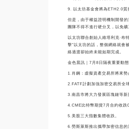
9. 以太坊基金會將為ETH2.0質押項
但是，由于權益證明機制開發的
團隊不得不進行硬分叉，以免礦
以太坊聯合創始人維塔利克·布特林
擊”以太坊的話，整個網絡就會
絡過渡卻始終未能如期完成。
金色晨訊｜7月8日隔夜重要動態一
1.肖鋼：虛擬資產交易所將來
2.FATF計劃加強加密交易所全
3.南昌市將大力發展區塊鏈等新
4.CME比特幣期貨7月合約收跌0
5.美股三大指數集體收跌。
6.勞斯萊斯推出攜帶加密信息的汽車W