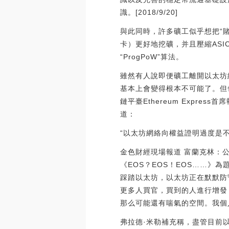
識。[2018/9/20]
與此同時，許多礦工似乎想把“賭
卡）更好地挖礦，并且壓縮AS
“ProgPoW”算法。
雖然有人說即便礦工離開以太坊
基本上會變得根本不可能了。但
鏈平臺Ethereum Expre
道：
“以太坊網絡向權益證明過度是
金色財經現場報道 富蘭克林：公
《EOS？EOS！EOS……》
踩踏以太坊，以太坊正在默默防
更多人買官，買到的人進行增發
那么可能還有喘氣的空間。我個人認
弗拉德·米勒補充稱，盡管目前