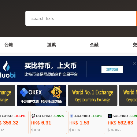
公鏈
游戲
金融
交
TC/HKD
+0.61%
DOT/HKD
-0.95%
ADA/HKD
-1.08%
SOL/HKD
-0.3
359.32
6.31
1.53
592.63
$
HK$
HK$
HK$
.12
$ 0.81
$ 0.197
$ 76.066