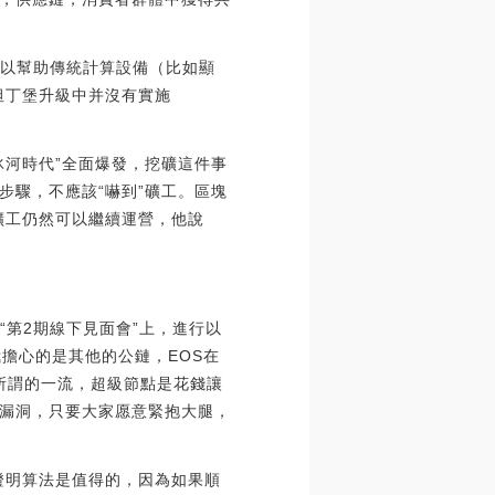
級可以幫助傳統計算設備（比如顯
坦丁堡升級中并沒有實施
冰河時代”全面爆發，挖礦這件事
步驟，不應該“嚇到”礦工。區塊
，許多礦工仍然可以繼續運營，他說
“第2期線下見面會”上，進行以
我擔心的是其他的公鏈，EOS在
是所謂的一流，超級節點是花錢讓
漏洞，只要大家愿意緊抱大腿，
證明算法是值得的，因為如果順