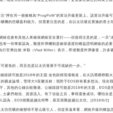
注”押在另一個被稱為“ProgPoW”的算法升級更新上。該算法升
IC礦機的挖礦盈利能力。但需要注意的是，在以太坊最近實施的君士
網絡也會有其他人來確保網絡安全運行——但值得注意的是，一旦“
也有一些專家認為，難度炸彈機制是確保過渡到權益證明網絡的必要
ss首席執行官弗拉德·米勒（Vlad Miller）表示，即便難度炸彈爆發
不可避免的，而且也是以太坊發展不可或缺的一步。”
鏈踩踏可能是2018年的主題:金色財經現場報道，在火訊瑯琊榜觀火
為題的圓桌論壇，雪球大V富蘭克林：我對于EOS持有看多想法。現在
守，其他的公鏈比較難過。公鏈踩踏可能是2018年的主題，EOS
，土豪們相信、資源流入。有了信徒之后，事情還會成功。哪怕全是
為，EOS很難超越比特幣，甚至很難超越以太坊。[2018/6/2]
以太坊挖礦的確變得不那么吸引人，但從長遠來看，網絡升級到權益