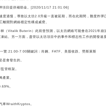
目提供補助金。[2020/11/17 21:01:06]
速度過慢，導致以太坊2.0升級一直被延期，而在此期間，難度炸彈
工離開對網絡穩定性構成威脅。
（Vitalik Buterin）此前曾預測，以太坊網絡可能會在2021
被凍結。另一方面，盡管以太坊項目中的事件和標志性工作的開發速
覽:21:00-7:00關鍵詞：肖鋼、FATF、美股收跌、勞斯萊斯
勢必是會發生的。
球監管框架。
興產業。
.69%。
raithKryptos。