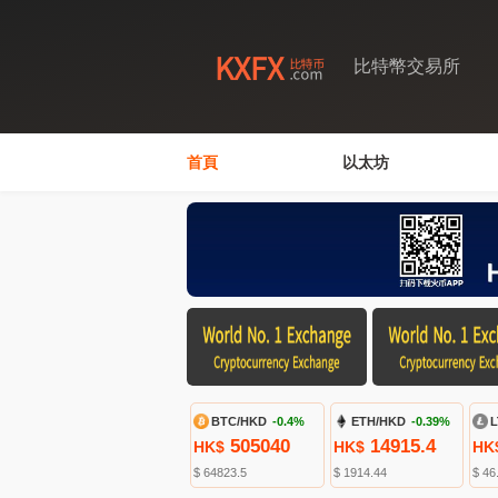
比特幣交易所
首頁
以太坊
BTC/HKD
-0.4%
ETH/HKD
-0.39%
L
505040
14915.4
HK$
HK$
HK
$ 64823.5
$ 1914.44
$ 46