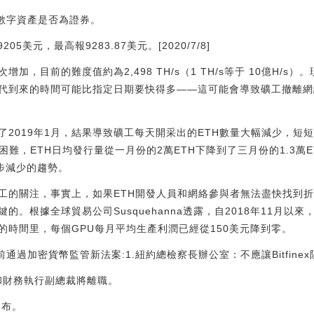
定數字資產是否為證券。
5美元，最高報9283.87美元。[2020/7/8]
增加，目前的難度值約為2,498 TH/s（1 TH/s等于 10億H/
代到來的時間可能比指定日期要快得多——這可能會導致礦工撤離網
2019年1月，結果導致礦工每天開采出的ETH數量大幅減少，短
困難，ETH日均發行量從一月份的2萬ETH下降到了三月份的1.3萬
一步減少的趨勢。
工的關注，事實上，如果ETH開發人員和網絡參與者無法盡快找到
。根據全球貿易公司Susquehanna透露，自2018年11月以來
的時間里，每個GPU每月平均生產利潤已經從150美元降到零。
日前通過加密貨幣監管新法案:1.紐約總檢察長辦公室：不應讓Bitfine
運營官和財務執行副總裁將離職。
發布。