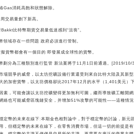
坊網絡Gas消耗高飽和狀態解除。
平臺的每周交易量創下新高。
應對Bakkt比特幣期貨交易量低迷感到“沮喪”。
貨幣領域存在一些問題 政府必須進行管制。
有的虛擬貨幣都會有一個目的 即發展成全球性的貨幣。
劃分為三種類別進行監管 新法案將于11月1日前通過。[2019/10/3
市場競爭的威脅，以太坊挖礦設備行業還受到來自比特大陸及其新型A
的加密貨幣，以太坊價格卻比2017年12月的水平（1,401美元）
因素，可能會讓以太坊挖礦變得更加無利可圖，繼而導致礦工離開網
絡也可能威脅區塊鏈安全，并增加51%攻擊的可能性——這種情況似乎
磊：穩定幣的未來在線下:本期金色相對論中，對于穩定幣的討論，新元
用，但穩定幣的未來在線下，在零售消費市場，但這一切的前提是有
施，穩定幣的共識不僅僅是交易所的共識，更需要在廣泛的商業主體