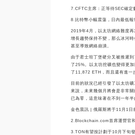
7.CFTC主席：正等待SEC確
8.比特幣小幅震蕩，日內最低報920
2019年4月，以太坊網絡難度再次
增長趨勢保持不變，那么冰河時
甚至導致網絡崩潰。
由于君士坦丁堡硬分叉被推遲到了
了25%。以太坊挖礦也變得更加
了11,872 ETH，而且還有進
目前的狀況已經引發了以太坊礦
來說，未來幾個月將會是非常關鍵的
已為零，這意味著在不到一年半
金色晨訊 | 俄羅斯將于11月1
2.Blockchain.com首席
3.TON有望按計劃于10月下旬