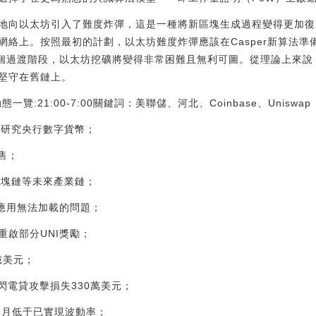
地向以太坊引入了難度炸彈，這是一種將新區塊生成過程變得更加復
網絡上。按照最初的計劃，以太坊難度炸彈應該在Casper新算法
這個過渡階段，以太坊挖礦將變得非常困難且無利可圖。從理論上來說
堅守在舊鏈上。
一覽:21:00-7:00關鍵詞：美聯儲、河北、Coinbase、Uniswap
極研究央行數字貨幣；
發售；
區塊鏈等未來產業鏈；
移動應用無法加載的問題；
以重啟部分UNI獎勵；
億美元；
k遭到閃電貸攻擊損失330萬美元；
續一月低于已實現波動率；