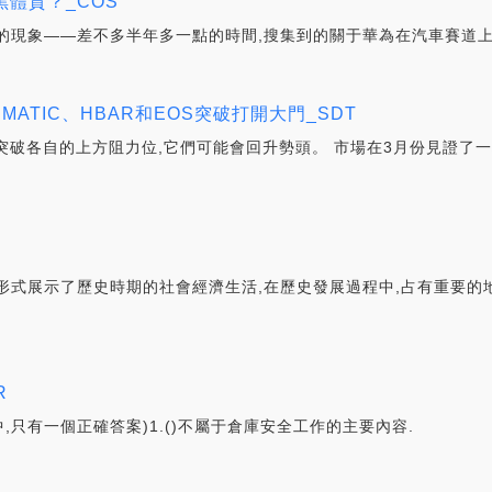
體質？_COS
的現象——差不多半年多一點的時間,搜集到的關于華為在汽車賽道上
MATIC、HBAR和EOS突破打開大門_SDT
EOS突破各自的上方阻力位,它們可能會回升勢頭。 市場在3月份見證
式展示了歷史時期的社會經濟生活,在歷史發展過程中,占有重要的地位
R
只有一個正確答案)1.()不屬于倉庫安全工作的主要內容.