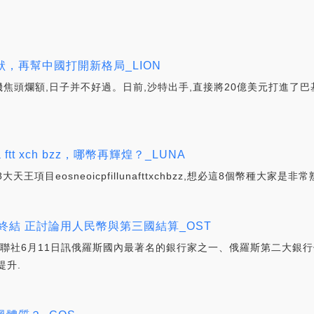
，再幫中國打開新格局_LION
頭爛額,日子并不好過。日前,沙特出手,直接將20億美元打進了巴基
na ftt xch bzz，哪幣再輝煌？_LUNA
目eosneoicpfillunafttxchbzz,想必這8個幣種大家是非常
終結 正討論用人民幣與第三國結算_OST
6月11日訊俄羅斯國內最著名的銀行家之一、俄羅斯第二大銀行
提升.