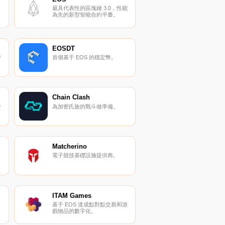
最具代表性的區塊鏈 3.0，性能
為先的新型智能合約平臺。
EOSDT
管
首個基于 EOS 的穩定幣。
Chain Clash
發
為加密氏族的戰斗做準備。
Matcherino
電子競技基礎設施提供商。
ITAM Games
基于 EOS 達成點對點交易和游
戲物品的數字化。