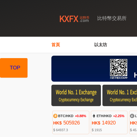
比特幣交易所
首頁
以太坊
TOP
BTC/HKD
+0.88%
ETH/HKD
+2.25%
L
505926
14920
HK$
HK$
HK
$ 64937.3
$ 1915
$ 45