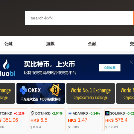
公鏈
游戲
金融
交
TC/HKD
+0.11%
DOT/HKD
-2.04%
ADA/HKD
-0.14%
SOL/HKD
-0.0
351.06
6.5
1.47
576.4
$
HK$
HK$
HK$
.06
$ 0.834
$ 0.189
$ 73.983