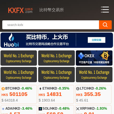
比特幣交易所
BTC/HKD
-0.46%
ETH/HKD
-0.35%
LTC/HKD
-0.26%
501105
14831
355.35
HK$
HK$
HK$
$ 64318.4
$ 1903.64
$ 45.61
ADA/HKD
-3.46%
SOL/HKD
-0.48%
XRP/HKD
-1.93%