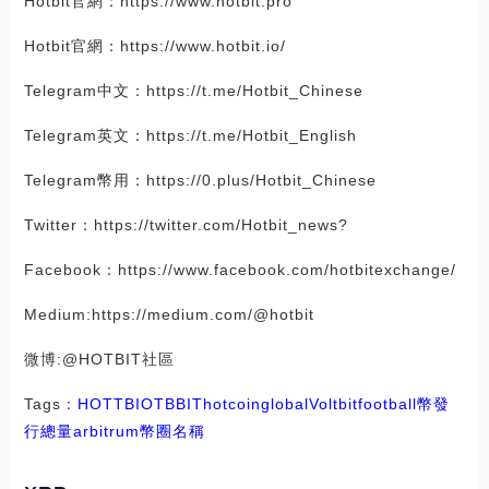
Hotbit官網：https://www.hotbit.pro
Hotbit官網：https://www.hotbit.io/
Telegram中文：https://t.me/Hotbit_Chinese
Telegram英文：https://t.me/Hotbit_English
Telegram幣用：https://0.plus/Hotbit_Chinese
Twitter：https://twitter.com/Hotbit_news?
Facebook：https://www.facebook.com/hotbitexchange/
Medium:https://medium.com/@hotbit
微博:@HOTBIT社區
Tags：
HOT
TBI
OTB
BIT
hotcoinglobal
Voltbit
football幣發
行總量
arbitrum幣圈名稱