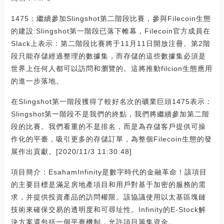
1475：繼續參加Slingshot第二階段比賽，參與Filecoin生態
的建設:Slingshot第一階段已落下帷幕，Filecoin官方成員在
Slack上表示：第二階段比賽將于11月11日開放注冊。第2階
段只能存儲經過整理的數據集，而存儲的這些數據集必須是
世界上任何人都可以訪問和瀏覽的。這將推動filcion生態應用
的進一步落地。
在Slingshot第一階段獲得了較好名次的礦業巨頭1475表示：
Slingshot第一階段不是我們的終點，我們將繼續參加第二階
段的比賽。我們看重的不是排名，而是為存儲客戶提供可操
作化的平臺，吸引更多的存儲訂單，為整個Filecoin生態的發
展作出貢獻。[2020/11/3 11:30:48]
項目簡介：EsahamInfinity是數字時代的金融革命！該項目
的主要目標是滿足房地產項目和用戶對基于加密的服務的需
求，并提供投資產品的訪問權限。該協議使用以太基區塊鏈
技術來確保交易的透明度和可尋址性。Infinity的E-Stock解
決方案還包括一個平臺機制，允許項目籌集資金。