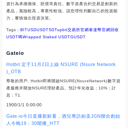
資行為承擔擔保、賠償等責任。數字資產合約交易是創新的
產品，風險較高，專業性較強。請您理性判斷自己的投資能
力，審慎做出投資決策。
Tags：
BIT
USD
USDT
SDT
upbit交易所官網
泰達幣官網回收
USDT嗎
Wrapped Staked USDT
GUSDT
Gateio
Hotbit 定于11月2日上線 NSURE (Nsure Network
)_OTB
尊敬的用戶, Hotbit即將開啟NSURE(NsureNetwork)數字資
產服務并開放NSURE理財產品。預計年化收益：10%；計
息：T1.
1900/1/1 0:00:00
Gate.io今日直播新鮮看，酒兒專訪劍圣JGN聯合創始
人今晚19：30開播_HTT