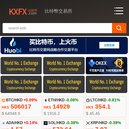
比特幣交易所
BTC/HKD
+0.09%
ETH/HKD
-0.08%
LTC/HKD
-0.81%
506017
14929
354.1
HK$
HK$
HK$
$ 64948.9
$ 1916.2
$ 45.45
ADA/HKD
+0.14%
SOL/HKD
-0.38%
XRP/HKD
-0.39%