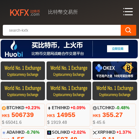
比特幣交易所
BTC/HKD
+0.23%
ETH/HKD
+0.09%
LTC/HKD
-0.48%
506739
14955
355.27
HK$
HK$
HK$
$ 65041.6
$ 1919.48
$ 45.6
ADA/HKD
-0.76%
SOL/HKD
+2.02%
XRP/HKD
+1.37%