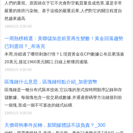
人們的重視。原因就在于它不光會對空氣質量造成危害,還是非常
嚴重的致癌污染物。基于這樣的嚴重后果,人們對它的關注程度自
然越來越高.
1900/1/1 0:00:00
一周熱榜精選：美聯儲加息前景再生變數！黃金回落趨勢
已到盡頭？_布洛克
本周,你錯過了哪些刺激行情？1.現貨黃金在CPI數據公布后累漲逾
20美元,接近1960美元關口,日線上斬獲四連陽.
1900/1/1 0:00:00
區塊鏈什么意思，區塊鏈特點介紹_加密貨幣
區塊鏈是一種分布式賬本技術,它以塊的形式按時間順序記錄和存
儲數據。每個塊包含一批交易或數據,并通過密碼學方法鏈接到前
一個塊,形成一個不可篡改的鏈式結構.
1900/1/1 0:00:00
天價尋狗事件反轉，新聞媒體該不該負責？_300
編輯：鞏霞李憶林子 來源：新京報、青年記者雜志等7月9日,一張