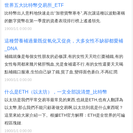
世界五大比特幣交易所_ETF
比特幣出人意料地快速走出“加密貨幣寒冬”,再次讓這種以波動著稱
的數字貨幣在第一季度的資產表現排行榜上遙遙領先.
1900/1/1 0:00:00
這種營養補過量既促氧化又促炎，大多女性不缺卻都愛補
_DNA
補鐵就像是每個女性朋友的必修課,有的女性天天吃仨棗補鐵,有的
女性每周都來幾片豬肝鴨血,光是食補還不行,有的女性還要天天喝
點補鐵口服液,生怕自己缺了鐵,貧了血,變得面色蒼白,不再紅潤.
1900/1/1 0:00:00
什么是ETH（以太坊），一文全部說清楚_比特幣
以太坊是我們平常交易等最常見的東西,也就是ETH,也有人翻譯為
以太幣,那么我們不能只顧著做交易啊,以太坊到底是什么東西呢？
這里來給大家介紹一下。根據ETH官方解釋：ETH是全世界的可編
程區塊鏈.
1900/1/1 0:00:00