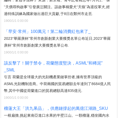
“天價尋狗啟事”引發廣泛關注。該啟事稱愛犬“天狼”為退役軍犬,經
過特殊訓練為國家做出過巨大貢獻,于8日在鄭州市走丟.
1900/1/1 0:00:00
「早安·常州」100萬元！第二輪消費紅包來了_
2023“華羅庚杯”常州市創新創業大賽獲獎名單公布近日,2023“華羅
庚杯”常州市創新創業大賽獲獎名單公布.
1900/1/1 0:00:00
該反擊了！關于禁令，荷蘭態度堅決，ASML“和稀泥”
_SML
引言 荷蘭是全球最大的光刻機產業鏈掌控者,擁有世界頂級的
ASML光刻機制造商。中荷兩國的貿易總額去年達到了8684億人民
幣,其中中國從荷蘭進口的貿易總額高達835億元.
1900/1/1 0:00:00
榴蓮大王「洪九果品」，供應鏈撐起的萬億江湖路_SKU
一根扁擔,挑起東南亞進口水果的半壁江山。一顆榴蓮,穩坐國內水