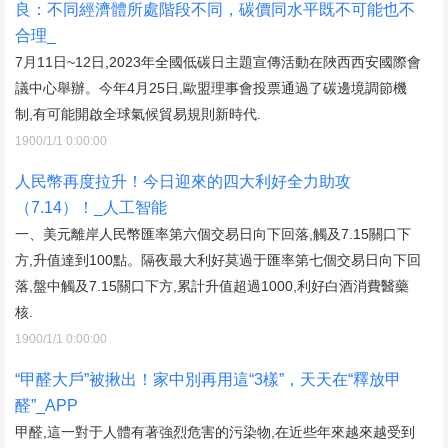
良：不同經濟體所處階段不同，碳價同水平既不可能也不
合理_
7月11日~12日,2023年全國低碳日主題宣傳活動在陜西西安國際會
議中心舉辦。今年4月25日,歐盟理事會投票通過了碳邊境調節機
制,有可能開啟全球氣候貿易規則新時代.
1900/1/1 0:00:00
人民幣再度拉升！今日迎來的四大利好全力助攻
（7.14）！_人工智能
一、美元離岸人民幣匯率第六個交易日向下回落,觸及7.15關口下
方,升值達到100點。隔夜最大利好莫過于匯率第七個交易日向下回
落,盤中觸及7.15關口下方,累計升值超過1000,利好白酒消費醫藥
核.
1900/1/1 0:00:00
“甲醛大戶”被揪出！家中別再用這“3樣”，天天在“釋放甲
醛”_APP
甲醛,這一對于人體有著強烈危害的污染物,在近些年來越來越受到