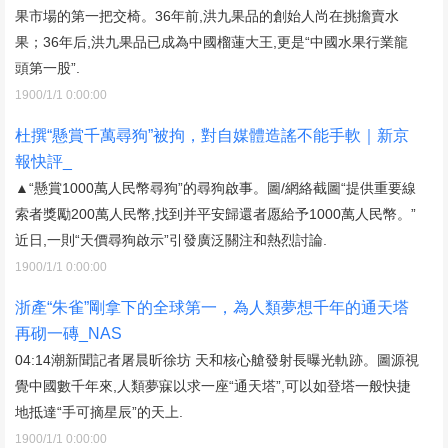
果市場的第一把交椅。36年前,洪九果品的創始人尚在挑擔賣水
果；36年后,洪九果品已成為中國榴蓮大王,更是“中國水果行業龍
頭第一股”.
1900/1/1 0:00:00
杜撰“懸賞千萬尋狗”被拘，對自媒體造謠不能手軟｜新京
報快評_
▲“懸賞1000萬人民幣尋狗”的尋狗啟事。圖/網絡截圖“提供重要線
索者獎勵200萬人民幣,找到并平安歸還者愿給予1000萬人民幣。”
近日,一則“天價尋狗啟示”引發廣泛關注和熱烈討論.
1900/1/1 0:00:00
浙產“朱雀”剛拿下的全球第一，為人類夢想千年的通天塔
再砌一磚_NAS
04:14潮新聞記者屠晨昕徐坊 天和核心艙發射長曝光軌跡。圖源視
覺中國數千年來,人類夢寐以求一座“通天塔”,可以如登塔一般快捷
地抵達“手可摘星辰”的天上.
1900/1/1 0:00:00