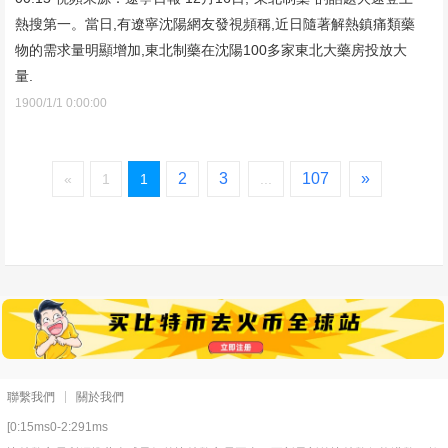
熱搜第一。當日,有遼寧沈陽網友發視頻稱,近日隨著解熱鎮痛類藥
物的需求量明顯增加,東北制藥在沈陽100多家東北大藥房投放大
量.
1900/1/1 0:00:00
2
3
107
»
«
1
1
...
聯繫我們
關於我們
[0:15ms0-2:291ms