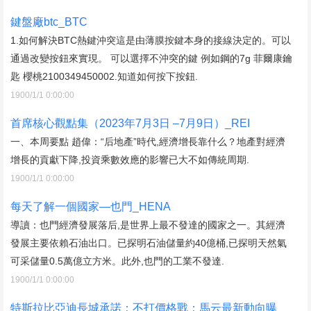
鍵盤廠btc_BTC
1.如何解決BTC熱鍵沖突這是由薄膜按鍵本身的接線決定的。可以
通過改變按鈕來實現。 可以選擇不沖突的鍵 例如鋼的7g 菲爾康鑰
匙 櫻桃2100349450002.知道如何按下按鈕.
1900/1/1 0:00:00
首席核心觀點集（2023年7月3日 –7月9日）_REI
一、本周要點 趙偉：“后地產”時代,經濟增長靠什么？地產對經濟
增長的貢獻下降,投資乘數效應的影響已大不如傳統周期.
1900/1/1 0:00:00
每天了解一個國家—也門_HENA
導讀：也門經濟發展落后,是世界上最不發達的國家之一。其經濟
發展主要依賴石油出口。已探明石油儲量約40億桶,已探明天然氣
可采儲量0.5萬億立方米。此外,也門的工業不發達.
1900/1/1 0:00:00
特斯拉比亞迪長城承諾：不打價格戰；馬云最新動向曝