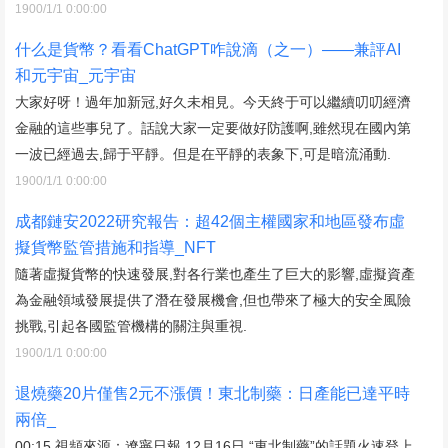
1900/1/1 0:00:00
什么是貨幣？看看ChatGPT咋說滴（之一）——兼評AI
和元宇宙_元宇宙
大家好呀！過年加新冠,好久未相見。今天終于可以繼續叨叨經濟
金融的這些事兒了。話說大家一定要做好防護啊,雖然現在國內第
一波已經過去,歸于平靜。但是在平靜的表象下,可是暗流涌動.
1900/1/1 0:00:00
成都鏈安2022研究報告：超42個主權國家和地區發布虛
擬貨幣監管措施和指導_NFT
隨著虛擬貨幣的快速發展,對各行業也產生了巨大的影響,虛擬資產
為金融領域發展提供了潛在發展機會,但也帶來了極大的安全風險
挑戰,引起各國監管機構的關注與重視.
1900/1/1 0:00:00
退燒藥20片僅售2元不漲價！東北制藥：日產能已達平時
兩倍_
00:15 視頻來源：遼寧日報 12月16日,“東北制藥”的話題火速登上