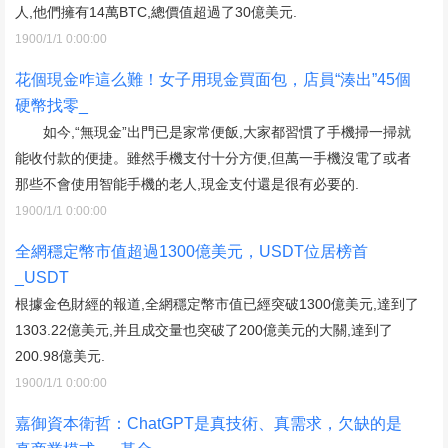
人,他們擁有14萬BTC,總價值超過了30億美元.
1900/1/1 0:00:00
花個現金咋這么難！女子用現金買面包，店員“湊出”45個
硬幣找零_
如今,“無現金”出門已是家常便飯,大家都習慣了手機掃一掃就
能收付款的便捷。雖然手機支付十分方便,但萬一手機沒電了或者
那些不會使用智能手機的老人,現金支付還是很有必要的.
1900/1/1 0:00:00
全網穩定幣市值超過1300億美元，USDT位居榜首
_USDT
根據金色財經的報道,全網穩定幣市值已經突破1300億美元,達到了
1303.22億美元,并且成交量也突破了200億美元的大關,達到了
200.98億美元.
1900/1/1 0:00:00
嘉御資本衛哲：ChatGPT是真技術、真需求，欠缺的是