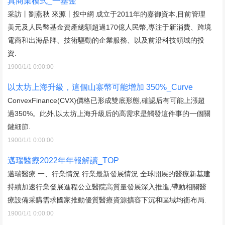
真商業模式_一基金
采訪丨劉燕秋 來源丨投中網 成立于2011年的嘉御資本,目前管理
美元及人民幣基金資產總額超過170億人民幣,專注于新消費、跨境
電商和出海品牌、技術驅動的企業服務、以及前沿科技領域的投
資.
1900/1/1 0:00:00
以太坊上海升級，這個山寨幣可能增加 350%_Curve
ConvexFinance(CVX)價格已形成雙底形態,確認后有可能上漲超
過350%。此外,以太坊上海升級后的高需求是觸發這件事的一個關
鍵細節.
1900/1/1 0:00:00
邁瑞醫療2022年年報解讀_TOP
邁瑞醫療 一、行業情況 行業最新發展情況 全球開展的醫療新基建
持續加速行業發展進程公立醫院高質量發展深入推進,帶動相關醫
療設備采購需求國家推動優質醫療資源擴容下沉和區域均衡布局.
1900/1/1 0:00:00