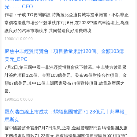
光……_CEO
作者：子成 TO要聞解讀 特斯拉比亞迪長城等簽承諾書：不以非正
常價格擾亂市場公平競爭秩序7月6日,在2023中國汽車論壇上,為維
護良好的汽車市場秩序,共同營造良好消費環境.
1900/1/1 0:00:00
聚焦中非經貿博覽會！項目數量累計120個、金額103億
美元_EPC
7月2日,第三屆中國—非洲經貿博覽會落下帷幕。中非雙方數量累
計簽約項目120個、金額103億美元。發布99個對接合作項目、金
額87億美元,其中11個非洲國家發布74個對接項目,數量為歷屆之
最.
1900/1/1 0:00:00
羅永浩曲線上市成功；螞蟻集團被罰71.23億元丨邦早報_
馬斯克
據中國證監會官網7月7日消息,近期,金融管理部門對螞蟻集團及旗
下機構處以罰款71.23億元,要求螞蟻集團關停違規開展的“相互寶”