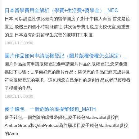
日本留學費用全解析（學費+生活費+獎學金）_NEC
日本,可以說是性價比最高的留學國度了,對于中國人而言,首先是位
置近,飛機三四個小時就能前往,其次留學費用也是比較便宜,最重要
的是,日本還有針對留學生完善的兼職打工制度.
1900/1/1 0:00:00
圖片作品如何申請版權登記（圖片版權侵權怎么認定）_
圖片作品如何申請版權登記要申請圖片作品的版權登記,您需要遵
循以下步驟：1.準備好您的圖片作品：確保您的作品已經完成并且
符合版權登記的要求。這包括您自己創作的原創作品或者已經獲得
了授權的作品.
1900/1/1 0:00:00
麥子錢包，一個危險的虛擬幣錢包_MATH
麥子錢包,一個危險的虛擬幣錢包,麥子錢包Mathwallet參投的
AmberGroup和QilinProtocol為詐騙項目麥子錢包Mathwallet參投
的Amb.