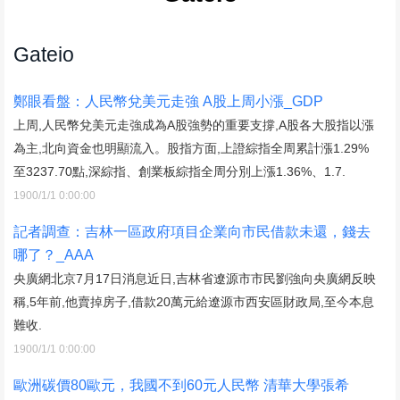
Gateio
鄭眼看盤：人民幣兌美元走強 A股上周小漲_GDP
上周,人民幣兌美元走強成為A股強勢的重要支撐,A股各大股指以漲
為主,北向資金也明顯流入。股指方面,上證綜指全周累計漲1.29%
至3237.70點,深綜指、創業板綜指全周分別上漲1.36%、1.7.
1900/1/1 0:00:00
記者調查：吉林一區政府項目企業向市民借款未還，錢去
哪了？_AAA
央廣網北京7月17日消息近日,吉林省遼源市市民劉強向央廣網反映
稱,5年前,他賣掉房子,借款20萬元給遼源市西安區財政局,至今本息
難收.
1900/1/1 0:00:00
歐洲碳價80歐元，我國不到60元人民幣 清華大學張希