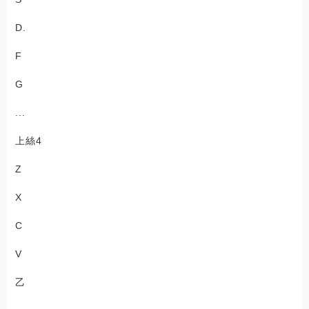
D.
F
G
...
上絲4
Z
X
C
V
乙