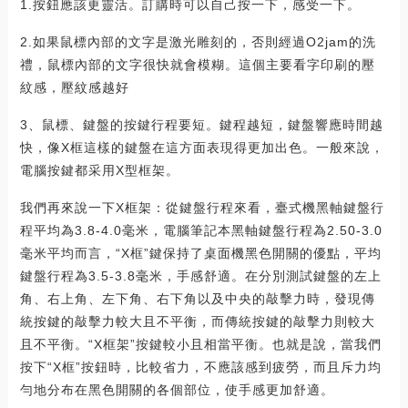
1.按鈕應該更靈活。訂購時可以自己按一下，感受一下。
2.如果鼠標內部的文字是激光雕刻的，否則經過O2jam的洗
禮，鼠標內部的文字很快就會模糊。這個主要看字印刷的壓
紋感，壓紋感越好
3、鼠標、鍵盤的按鍵行程要短。鍵程越短，鍵盤響應時間越
快，像X框這樣的鍵盤在這方面表現得更加出色。一般來說，
電腦按鍵都采用X型框架。
我們再來說一下X框架：從鍵盤行程來看，臺式機黑軸鍵盤行
程平均為3.8-4.0毫米，電腦筆記本黑軸鍵盤行程為2.50-3.0
毫米平均而言，“X框”鍵保持了桌面機黑色開關的優點，平均
鍵盤行程為3.5-3.8毫米，手感舒適。在分別測試鍵盤的左上
角、右上角、左下角、右下角以及中央的敲擊力時，發現傳
統按鍵的敲擊力較大且不平衡，而傳統按鍵的敲擊力則較大
且不平衡。“X框架”按鍵較小且相當平衡。也就是說，當我們
按下“X框”按鈕時，比較省力，不應該感到疲勞，而且斥力均
勻地分布在黑色開關的各個部位，使手感更加舒適。