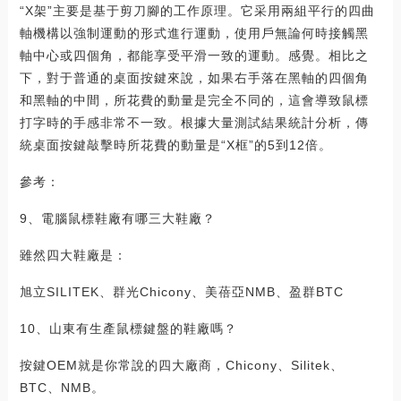
“X架”主要是基于剪刀腳的工作原理。它采用兩組平行的四曲
軸機構以強制運動的形式進行運動，使用戶無論何時接觸黑
軸中心或四個角，都能享受平滑一致的運動。感覺。相比之
下，對于普通的桌面按鍵來說，如果右手落在黑軸的四個角
和黑軸的中間，所花費的動量是完全不同的，這會導致鼠標
打字時的手感非常不一致。根據大量測試結果統計分析，傳
統桌面按鍵敲擊時所花費的動量是“X框”的5到12倍。
參考：
9、電腦鼠標鞋廠有哪三大鞋廠？
雖然四大鞋廠是：
旭立SILITEK、群光Chicony、美蓓亞NMB、盈群BTC
10、山東有生產鼠標鍵盤的鞋廠嗎？
按鍵OEM就是你常說的四大廠商，Chicony、Silitek、
BTC、NMB。