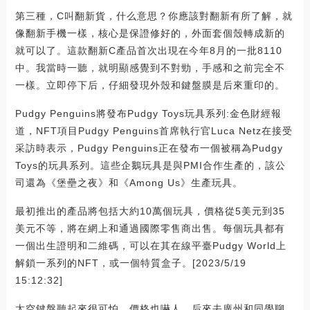
第三種，C叫翻新貨，什么意思？你應該對翻新有所了解，就
像翻新手機一樣，核心是保證修好的，外面套個殼轉成新的
就可以了。這款翻新C產品首次出現在今年8月的一批8110
中。我當時一聽，就明顯感覺到不對勁，手感和之前完全不
一樣。立即停下后，仔細發現外殼和鍵盤膜是后來重印的。
Pudgy Penguins將發布Pudgy Toys玩具系列:金色財經報
道，NFT項目Pudgy Penguins首席執行官Luca Netz在接受
采訪時表示，Pudgy Penguins正在發布一個被稱為Pudgy
Toys的玩具系列。這些企鵝玩具是與PMI合作生產的，該公
司還為《堡壘之夜》和《Among Us》生產玩具。
最初推出的產品將包括大約10萬個玩具，價格從5美元到35
美元不等，將在網上和通過國際零售商出售。每個玩具都有
一個出生證明和二維碼，可以在其在線平臺Pudgy World上
解鎖一系列的NFT，或一個特質盒子。[2023/5/19
15:12:32]
太空鍵盤聽起來很可怕，價格也嚇人。后來去廣州和同學聊