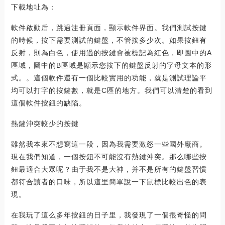
下載地址為：
軟件啟動后，跳過注冊頁面，顯示軟件界面。我們測試按鍵
的時候，按下需要測試的鍵盤，不管按多少次。如果按鈕有
反射，則為白色，使用過的按鍵會被標記為紅色，即圖中的A
區域，圖中的B區域是顯示您按下的鍵盤反射的字母文本的形
式。。這個軟件還有一個比較實用的功能，就是測試理論平
均可以打字的按鍵數，就是C區的地方。我們可以清楚的看到
這個軟件按鈕的缺陷。
熱鍵沖突較少的按鍵
雖然我本來不想寫這一段，因為我需要激怒一些國外廠商。
現在我們知道，一個按鈕不可能沒有熱鍵沖突。那么哪些按
鈕最適合大眾呢？由于我不是大神，并不是所有的鍵盤習慣
都符合讀者的口味，所以這里簡單說一下鼠標比較出色的表
現。
在我玩了這么多年按鈕的日子里，我發現了一個很奇怪的問