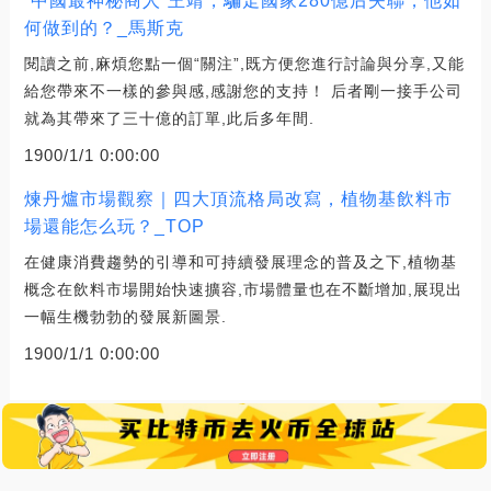
“中國最神秘商人”王靖，騙走國家280億后失聯，他如
何做到的？_馬斯克
閱讀之前,麻煩您點一個“關注”,既方便您進行討論與分享,又能
給您帶來不一樣的參與感,感謝您的支持！ 后者剛一接手公司
就為其帶來了三十億的訂單,此后多年間.
1900/1/1 0:00:00
煉丹爐市場觀察｜四大頂流格局改寫，植物基飲料市
場還能怎么玩？_TOP
在健康消費趨勢的引導和可持續發展理念的普及之下,植物基
概念在飲料市場開始快速擴容,市場體量也在不斷增加,展現出
一幅生機勃勃的發展新圖景.
1900/1/1 0:00:00