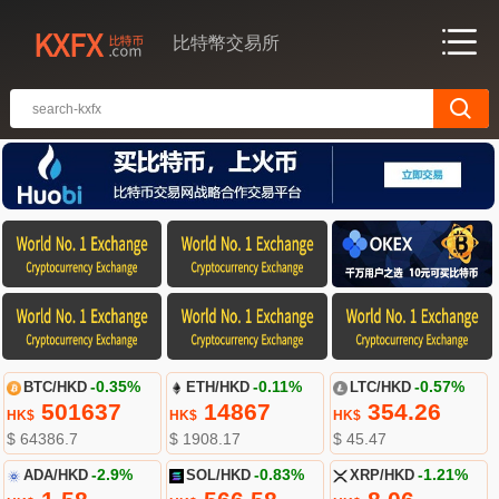
比特幣交易所
BTC/HKD
-0.35%
ETH/HKD
-0.11%
LTC/HKD
-0.57%
501637
14867
354.26
HK$
HK$
HK$
$ 64386.7
$ 1908.17
$ 45.47
ADA/HKD
-2.9%
SOL/HKD
-0.83%
XRP/HKD
-1.21%