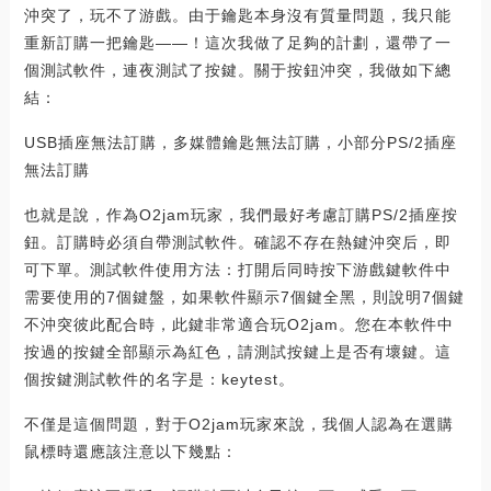
沖突了，玩不了游戲。由于鑰匙本身沒有質量問題，我只能
重新訂購一把鑰匙——！這次我做了足夠的計劃，還帶了一
個測試軟件，連夜測試了按鍵。關于按鈕沖突，我做如下總
結：
USB插座無法訂購，多媒體鑰匙無法訂購，小部分PS/2插座
無法訂購
也就是說，作為O2jam玩家，我們最好考慮訂購PS/2插座按
鈕。訂購時必須自帶測試軟件。確認不存在熱鍵沖突后，即
可下單。測試軟件使用方法：打開后同時按下游戲鍵軟件中
需要使用的7個鍵盤，如果軟件顯示7個鍵全黑，則說明7個鍵
不沖突彼此配合時，此鍵非常適合玩O2jam。您在本軟件中
按過的按鍵全部顯示為紅色，請測試按鍵上是否有壞鍵。這
個按鍵測試軟件的名字是：keytest。
不僅是這個問題，對于O2jam玩家來說，我個人認為在選購
鼠標時還應該注意以下幾點：