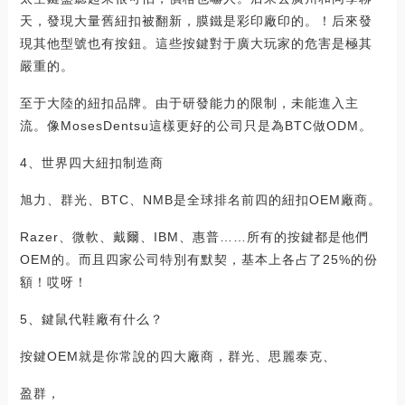
天，發現大量舊紐扣被翻新，膜鐵是彩印廠印的。！后來發
現其他型號也有按鈕。這些按鍵對于廣大玩家的危害是極其
嚴重的。
至于大陸的紐扣品牌。由于研發能力的限制，未能進入主
流。像MosesDentsu這樣更好的公司只是為BTC做ODM。
4、世界四大紐扣制造商
旭力、群光、BTC、NMB是全球排名前四的紐扣OEM廠商。
Razer、微軟、戴爾、IBM、惠普……所有的按鍵都是他們
OEM的。而且四家公司特別有默契，基本上各占了25%的份
額！哎呀！
5、鍵鼠代鞋廠有什么？
按鍵OEM就是你常說的四大廠商，群光、思麗泰克、
盈群，