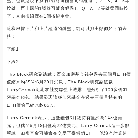
盤。也就是說下層的1號線可能會同時經過1、2、3、4、5等
按鍵，而上層的1號線可能會經過1、Q、A、Z等鍵盤同時按
下，且兩根線僅在1個按鍵重疊。
這樣根據下片和上片經過的鍵盤，就可以排出類似如下的表
格：
下線1
下線2
The Block研究副總裁：百余加密基金錢包過去三個月ETH價
值縮水約85%:6月20日消息，The Block研究副總裁
LarryCermak近期在社交媒體上透露，他分析了100多個加
密基金錢包，結果發現這些加密基金在過去三個月持有的
ETH價值已縮水約85%。
Larry Cermak表示，這些錢包3月總持有量約為148億美
元，但截至6月19日僅為22億美元。Larry Cermak進一步解
釋說，加密基金可能會在交易平臺傾銷ETH，他沒有計算這