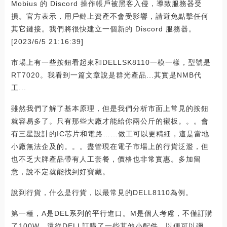
Mobius 的 Discord 操作帳戶被黑客入侵，導致服務器受
損。官方表示，用戶鏈上資產不會受影響，請避免點擊任何
其它鏈接。我們將很快建立一個新的 Discord 服務器。
[2023/6/5 21:16:39]
市場上有一些按鈕看起來和DELLSK8110一模一樣，型號是
RT7020。我看到一篇文章說是群光產品...其實是NMB代
工...
雖然我們了解了基本原理，但是我們分析市面上常見的按鈕
就容易多了。只有那些大廠才能給你兩公斤的襯板。。。會
有三星設計的IC芯片和電路……做工可以更精細，這是當地
小廠無法企及的。。。盡管現在電子市場上的行貨泛濫，但
也不乏大牌產品帶有人工套餐，價格也非常實惠。多加留
意，說不定就能找到好寶藏。
說到行貨，什么是行貨，以最常見的DELL8110為例。
第一種，A是DEL系列的平行進口。M是個人考慮，不僅訂購
了100W，還從DELL訂購了一些其他小配件，以便可以彌