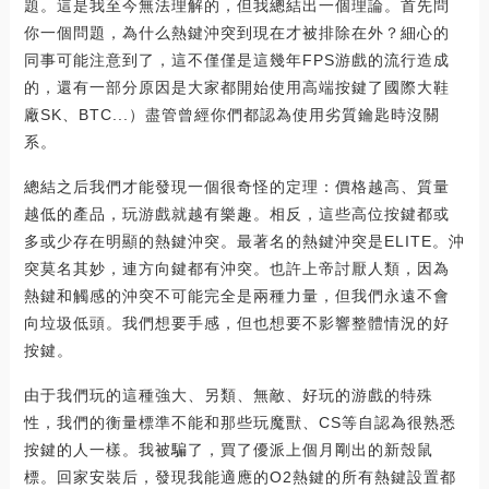
題。這是我至今無法理解的，但我總結出一個理論。首先問
你一個問題，為什么熱鍵沖突到現在才被排除在外？細心的
同事可能注意到了，這不僅僅是這幾年FPS游戲的流行造成
的，還有一部分原因是大家都開始使用高端按鍵了國際大鞋
廠SK、BTC...）盡管曾經你們都認為使用劣質鑰匙時沒關
系。
總結之后我們才能發現一個很奇怪的定理：價格越高、質量
越低的產品，玩游戲就越有樂趣。相反，這些高位按鍵都或
多或少存在明顯的熱鍵沖突。最著名的熱鍵沖突是ELITE。沖
突莫名其妙，連方向鍵都有沖突。也許上帝討厭人類，因為
熱鍵和觸感的沖突不可能完全是兩種力量，但我們永遠不會
向垃圾低頭。我們想要手感，但也想要不影響整體情況的好
按鍵。
由于我們玩的這種強大、另類、無敵、好玩的游戲的特殊
性，我們的衡量標準不能和那些玩魔獸、CS等自認為很熟悉
按鍵的人一樣。我被騙了，買了優派上個月剛出的新殼鼠
標。回家安裝后，發現我能適應的O2熱鍵的所有熱鍵設置都