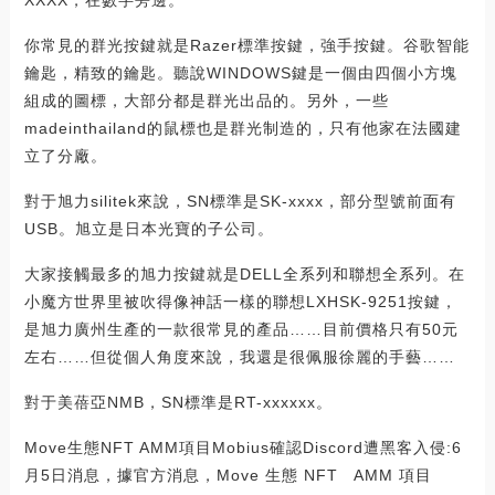
你常見的群光按鍵就是Razer標準按鍵，強手按鍵。谷歌智能
鑰匙，精致的鑰匙。聽說WINDOWS鍵是一個由四個小方塊
組成的圖標，大部分都是群光出品的。另外，一些
madeinthailand的鼠標也是群光制造的，只有他家在法國建
立了分廠。
對于旭力silitek來說，SN標準是SK-xxxx，部分型號前面有
USB。旭立是日本光寶的子公司。
大家接觸最多的旭力按鍵就是DELL全系列和聯想全系列。在
小魔方世界里被吹得像神話一樣的聯想LXHSK-9251按鍵，
是旭力廣州生產的一款很常見的產品……目前價格只有50元
左右……但從個人角度來說，我還是很佩服徐麗的手藝……
對于美蓓亞NMB，SN標準是RT-xxxxxx。
Move生態NFT AMM項目Mobius確認Discord遭黑客入侵:6
月5日消息，據官方消息，Move 生態 NFT AMM 項目