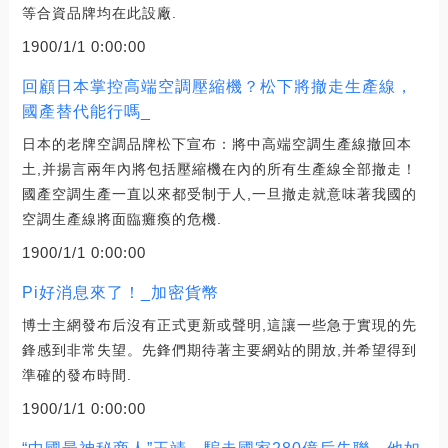
等合資品牌均在此設廠.
1900/1/1 0:00:00
回顧日本掌控高端空調壓縮機？松下將撤走生產線，
國產替代能行嗎_
日本的老牌空調品牌松下宣布：將中高端空調生產線撤回本
土,并揚言兩年內將包括壓縮機在內的所有生產線全部撤走！
國產空調生產一直以來都受制于人,一旦撤走就意味著我國的
空調生產線將面臨癱瘓的危機.
1900/1/1 0:00:00
Pi好消息來了！_加密貨幣
博士主網發布后沒有正式更新或聲明,這讓一些急于實現的先
鋒感到非常失望。先鋒們期待著主要網站的開放,并希望得到
準確的發布時間.
1900/1/1 0:00:00