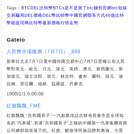
Tags：
BTC
DEL
比特幣BTCs是不是黃了
btc錢包官網
btc短線
交易騙局DEL價格
DEL幣比特幣中國官網聯系方式
40億比特
幣能提現嗎
比特幣最新價格行情走勢
Gateio
人民幣市場匯價（7月7日）_888
新華社北京7月7日電中國外匯交易中心7月7日受權公布人民
幣對美元、歐元、日元、港元、英鎊、澳元、新西蘭元、新
加坡元、瑞士法郎、加元、林吉特、盧布、蘭特、韓元、迪
拉姆、里亞爾、福林、茲羅提、丹麥克.
1900/1/1 0:00:00
紅旗飄飄_FME
紅旗飄飄 “共和國長子”一汽創業佳話吉林省長春市是全球知
名的“汽車城”,有著“共和國長子”之稱的中國第一汽車集團有限
公司總部就坐落于此。紅旗、解放等民族品牌和奧迪、大眾