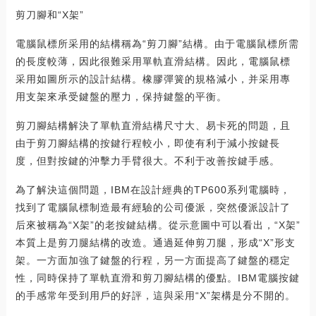
剪刀腳和“X架”
電腦鼠標所采用的結構稱為“剪刀腳”結構。由于電腦鼠標所需
的長度較薄，因此很難采用單軌直滑結構。因此，電腦鼠標
采用如圖所示的設計結構。橡膠彈簧的規格減小，并采用專
用支架來承受鍵盤的壓力，保持鍵盤的平衡。
剪刀腳結構解決了單軌直滑結構尺寸大、易卡死的問題，且
由于剪刀腳結構的按鍵行程較小，即使有利于減小按鍵長
度，但對按鍵的沖擊力手臂很大。不利于改善按鍵手感。
為了解決這個問題，IBM在設計經典的TP600系列電腦時，
找到了電腦鼠標制造最有經驗的公司優派，突然優派設計了
后來被稱為“X架”的老按鍵結構。從示意圖中可以看出，“X架”
本質上是剪刀腿結構的改造。通過延伸剪刀腿，形成“X”形支
架。一方面加強了鍵盤的行程，另一方面提高了鍵盤的穩定
性，同時保持了單軌直滑和剪刀腳結構的優點。IBM電腦按鍵
的手感常年受到用戶的好評，這與采用“X”架構是分不開的。