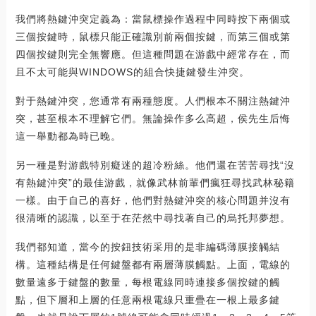
我們將熱鍵沖突定義為：當鼠標操作過程中同時按下兩個或
三個按鍵時，鼠標只能正確識別前兩個按鍵，而第三個或第
四個按鍵則完全無響應。但這種問題在游戲中經常存在，而
且不太可能與WINDOWS的組合快捷鍵發生沖突。
對于熱鍵沖突，您通常有兩種態度。人們根本不關注熱鍵沖
突，甚至根本不理解它們。無論操作多么高超，侯先生后悔
這一舉動都為時已晚。
另一種是對游戲特別癡迷的超冷粉絲。他們還在苦苦尋找“沒
有熱鍵沖突”的最佳游戲，就像武林前輩們瘋狂尋找武林秘籍
一樣。由于自己的喜好，他們對熱鍵沖突的核心問題并沒有
很清晰的認識，以至于在茫然中尋找著自己的烏托邦夢想。
我們都知道，當今的按鈕技術采用的是非編碼薄膜接觸結
構。這種結構是任何鍵盤都有兩層薄膜觸點。上面，電線的
數量遠多于鍵盤的數量，每根電線同時連接多個按鍵的觸
點，但下層和上層的任意兩根電線只重疊在一根上最多鍵