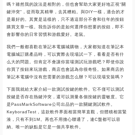
嗎？雖然我的說法是相對的，但也會幫助大家更好地正視“關
鍵沖突”，從而取其精華，去其糟粕。與DIY一樣，適合的才
是最好的。其實是這樣的，只不過這部分不會和往年的按鈕
購買文章一樣。我告訴你的是如何選擇你想要的按鈕，即不
會影響你的日常習慣和游戲愛好。老鼠。
我們一般都喜歡在筆記本電腦城購物，大家都知道在筆記本
電腦城訂購產品時，可以實際去現場試一下，看看是否有什
么大的問題。但肯定不會讓你當場測試玩游戲吧？即使你說
你買了按鈕來玩游戲，商店也會認為你很奇怪。如果商店的
筆記本電腦中沒有您需要的游戲怎么辦？可以現場安裝嗎？
下面我就給大家介紹一款測試按鍵的軟件。它不僅可以測試
按鍵是否存在熱鍵沖突，還可以測量各個按鍵的靈敏度。它
是PassMarkSoftware公司出品的一款關鍵測試軟件。
KeyboradTest，這款軟件界面相當簡單直觀，但體積相當緊
湊，只有不到1M。再也不用擔心聯通了，連C盤都可以容
納。唯一的缺點是它是一個共享軟件。