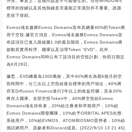
沖突。事實上，這個問題是不可能發生的。符合WINDOWS
標準的按鍵以及其他熱鍵是否還能正常識別并不重要。誰愿
意按下按鈕。
Evmos域名服務Evmos Domains宣布其總量40%的Token將
用于空投:據官方消息，Evmos域名服務Evmos Domains宣
布該項目已進入路線圖1.0的最后階段，Evmos Domains將
啟動其實用程序、國庫以及治理Token “EVD”。此外，
Evmos Domains同時公布了該項目的空投計劃，快照日期定
為9月28日。
據悉，EVD總量為1000萬枚，其中40%將在為期6個月的空
投時間中，分三次以上空投給復合標準的用戶地址，40%將
存至Diffusion Finance進行2年以上的收益挖礦，其余20%
將存入國庫。全部空投Token中，40%將空投給Evmos
Domains域名持有者，20%給注冊者和早期用戶，10%給
Evmos Domains開發團隊，10%給予ORBITAL APES生態
系統用戶，10%給EVMOS、ATOM和OSMO質押者，10%給
測試網用戶、貢獻者和Discord成員。[2022/9/10 13:21:45]