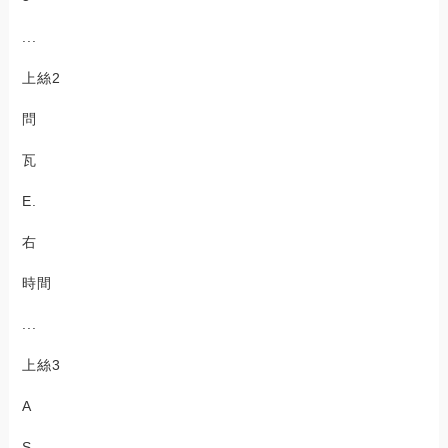
...
上絲2
問
瓦
E.
右
時間
...
上絲3
A
S