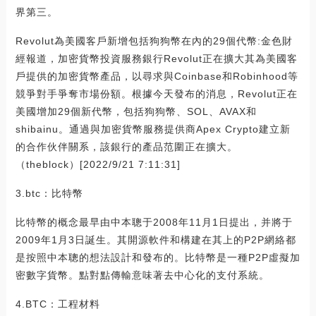
界第三。
Revolut為美國客戶新增包括狗狗幣在內的29個代幣:金色財
經報道，加密貨幣投資服務銀行Revolut正在擴大其為美國客
戶提供的加密貨幣產品，以尋求與Coinbase和Robinhood等
競爭對手爭奪市場份額。根據今天發布的消息，Revolut正在
美國增加29個新代幣，包括狗狗幣、SOL、AVAX和
shibainu。通過與加密貨幣服務提供商Apex Crypto建立新
的合作伙伴關系，該銀行的產品范圍正在擴大。
（theblock）[2022/9/21 7:11:31]
3.btc：比特幣
比特幣的概念最早由中本聰于2008年11月1日提出，并將于
2009年1月3日誕生。其開源軟件和構建在其上的P2P網絡都
是按照中本聰的想法設計和發布的。比特幣是一種P2P虛擬加
密數字貨幣。點對點傳輸意味著去中心化的支付系統。
4.BTC：工程材料