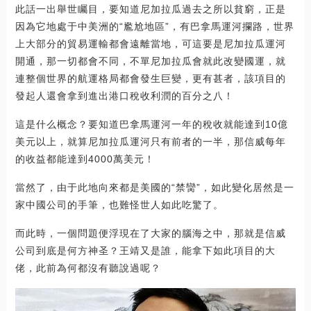
此話一出舉世矚目，要知道尼加拉瓜過去之所以貧窮，正是
因為它地處于中美洲的“尷尬地區”，有巴拿馬運河攔路，世界
上大部分的貿易運輸都會遠離當地，可這要是尼加拉瓜運河
開通，那一切都會不同，不單尼加拉瓜會就此改變國運，就
連整個世界的航運格局都會發生巨變，更有甚者，該項目的
發起人還會拿到進出港口稅收利潤的百分之八！
這是什么概念？要知道巴拿馬運河一年的稅收就能達到10億
美元以上，就算尼加拉瓜運河只有前者的一半，那信威每年
的收益都能達到4000萬美元！
當然了，由于此地向來都是美國的“禁臠”，如此變化居然是一
家中國公司的手筆，也難怪世人如此吃驚了。
而此時，一個問題便浮現在了大家的腦海之中，那就是信威
公司到底是何方神圣？王靖又是誰，能拿下如此項目的大
佬，此前為何都沒有聽說過呢？