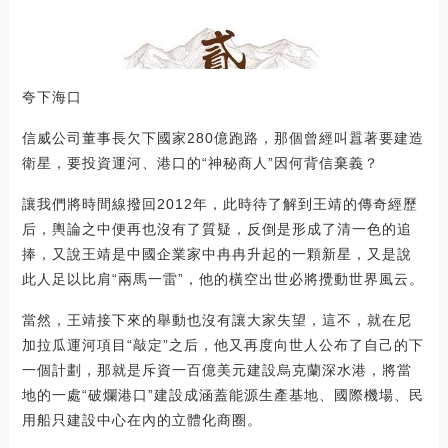
夸下海口
信威公司董事長欠下國家280億跑路，那個曾經叫囂著要建造
衛星，要投資運河、港口的“神秘商人”因何背信棄義？
讓我們將時間線撥回2012年，此時待了解到王靖的傳奇經歷
后，輿論之中便再也沒有了質疑，反倒是形成了清一色的追
捧，又說王靖是中國企業家中冉冉升起的一顆新星，又是說
此人足以比肩“兩馬一雷”，他的橫空出世必將攪動世界風云。
當然，王靖接下來的舉動也沒有讓大家失望，這不，就在尼
加拉瓜運河項目“敲定”之后，他又再度向世人公布了自己的下
一個計劃，那就是斥資一百億美元建設烏克蘭深水港，將當
地的一處“破爛港口”建設成涵蓋能源生產基地、國際機場、民
用船只建設中心在內的立體化商圈。