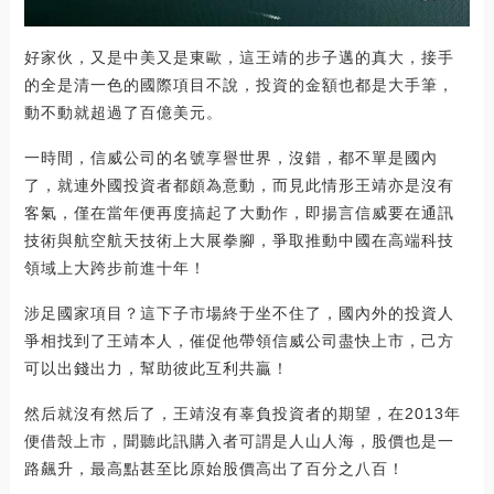
好家伙，又是中美又是東歐，這王靖的步子邁的真大，接手
的全是清一色的國際項目不說，投資的金額也都是大手筆，
動不動就超過了百億美元。
一時間，信威公司的名號享譽世界，沒錯，都不單是國內
了，就連外國投資者都頗為意動，而見此情形王靖亦是沒有
客氣，僅在當年便再度搞起了大動作，即揚言信威要在通訊
技術與航空航天技術上大展拳腳，爭取推動中國在高端科技
領域上大跨步前進十年！
涉足國家項目？這下子市場終于坐不住了，國內外的投資人
爭相找到了王靖本人，催促他帶領信威公司盡快上市，己方
可以出錢出力，幫助彼此互利共贏！
然后就沒有然后了，王靖沒有辜負投資者的期望，在2013年
便借殼上市，聞聽此訊購入者可謂是人山人海，股價也是一
路飆升，最高點甚至比原始股價高出了百分之八百！