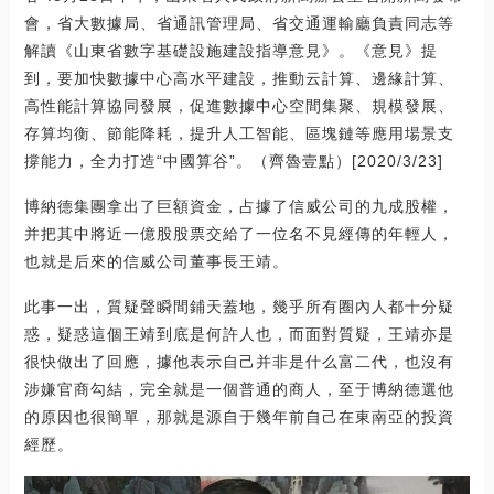
會，省大數據局、省通訊管理局、省交通運輸廳負責同志等
解讀《山東省數字基礎設施建設指導意見》。《意見》提
到，要加快數據中心高水平建設，推動云計算、邊緣計算、
高性能計算協同發展，促進數據中心空間集聚、規模發展、
存算均衡、節能降耗，提升人工智能、區塊鏈等應用場景支
撐能力，全力打造“中國算谷”。（齊魯壹點）[2020/3/23]
博納德集團拿出了巨額資金，占據了信威公司的九成股權，
并把其中將近一億股股票交給了一位名不見經傳的年輕人，
也就是后來的信威公司董事長王靖。
此事一出，質疑聲瞬間鋪天蓋地，幾乎所有圈內人都十分疑
惑，疑惑這個王靖到底是何許人也，而面對質疑，王靖亦是
很快做出了回應，據他表示自己并非是什么富二代，也沒有
涉嫌官商勾結，完全就是一個普通的商人，至于博納德選他
的原因也很簡單，那就是源自于幾年前自己在東南亞的投資
經歷。