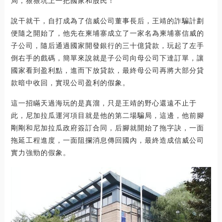
局，狠狠坑上一把國家和股民！
說干就干，自打成為了信威公司董事長后，王靖的詐騙計劃
便隨之開始了，他先在柬埔寨成立了一家名為柬埔寨信威的
子公司，隨后通過國家開發銀行的三十億貸款，玩起了左手
倒右手的戲碼，簡單來說就是子公司向母公司下達訂單，讓
國家看到盈利點，進而下放貸款，最終母公司再將大部分貸
款暗中收回，實現公司盈利的假象。
這一招瞞天過海玩的是真溜，只是王靖的野心還遠不止于
此，尼加拉瓜運河項目就是他的第二場騙局，這邊，他前腳
剛剛和尼加拉瓜政府簽訂合同，后腳就開始了拖字訣，一面
拖延工程進度，一面阻攔消息傳回國內，最終造成信威公司
實力強勁的假象。