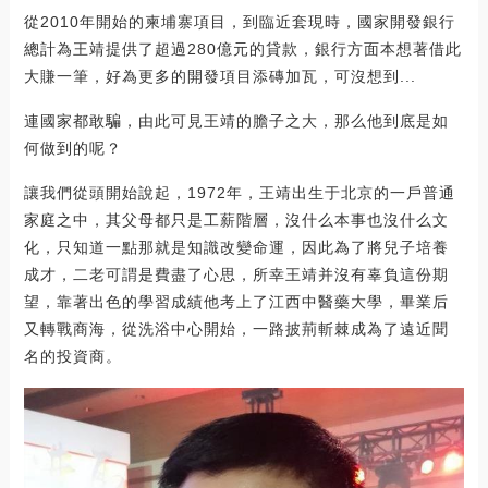
從2010年開始的柬埔寨項目，到臨近套現時，國家開發銀行
總計為王靖提供了超過280億元的貸款，銀行方面本想著借此
大賺一筆，好為更多的開發項目添磚加瓦，可沒想到...
連國家都敢騙，由此可見王靖的膽子之大，那么他到底是如
何做到的呢？
讓我們從頭開始說起，1972年，王靖出生于北京的一戶普通
家庭之中，其父母都只是工薪階層，沒什么本事也沒什么文
化，只知道一點那就是知識改變命運，因此為了將兒子培養
成才，二老可謂是費盡了心思，所幸王靖并沒有辜負這份期
望，靠著出色的學習成績他考上了江西中醫藥大學，畢業后
又轉戰商海，從洗浴中心開始，一路披荊斬棘成為了遠近聞
名的投資商。