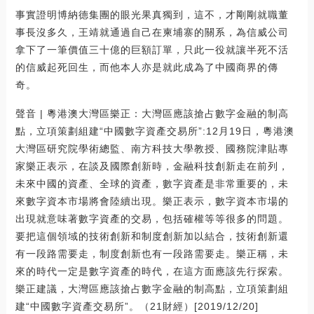
事實證明博納德集團的眼光果真獨到，這不，才剛剛就職董
事長沒多久，王靖就通過自己在柬埔寨的關系，為信威公司
拿下了一筆價值三十億的巨額訂單，只此一役就讓半死不活
的信威起死回生，而他本人亦是就此成為了中國商界的傳
奇。
聲音 | 粵港澳大灣區樂正：大灣區應該搶占數字金融的制高
點，立項策劃組建“中國數字資產交易所”:12月19日，粵港澳
大灣區研究院學術總監、南方科技大學教授、國務院津貼專
家樂正表示，在談及國際創新時，金融科技創新走在前列，
未來中國的資產、全球的資產，數字資產是非常重要的，未
來數字資本市場將會陸續出現。樂正表示，數字資本市場的
出現就意味著數字資產的交易，包括確權等等很多的問題。
要把這個領域的技術創新和制度創新加以結合，技術創新還
有一段路需要走，制度創新也有一段路需要走。樂正稱，未
來的時代一定是數字資產的時代，在這方面應該先行探索。
樂正建議，大灣區應該搶占數字金融的制高點，立項策劃組
建“中國數字資產交易所”。（21財經）[2019/12/20]