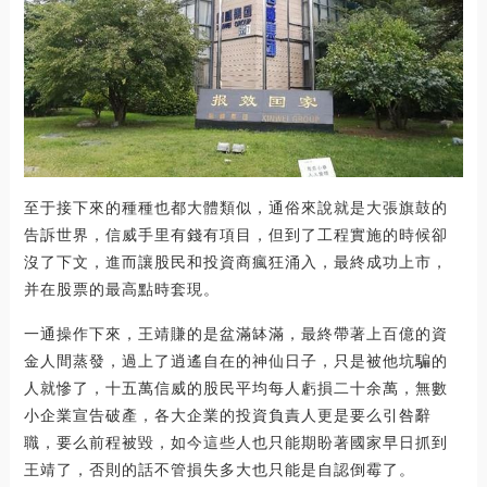
至于接下來的種種也都大體類似，通俗來說就是大張旗鼓的
告訴世界，信威手里有錢有項目，但到了工程實施的時候卻
沒了下文，進而讓股民和投資商瘋狂涌入，最終成功上市，
并在股票的最高點時套現。
一通操作下來，王靖賺的是盆滿缽滿，最終帶著上百億的資
金人間蒸發，過上了逍遙自在的神仙日子，只是被他坑騙的
人就慘了，十五萬信威的股民平均每人虧損二十余萬，無數
小企業宣告破產，各大企業的投資負責人更是要么引咎辭
職，要么前程被毀，如今這些人也只能期盼著國家早日抓到
王靖了，否則的話不管損失多大也只能是自認倒霉了。