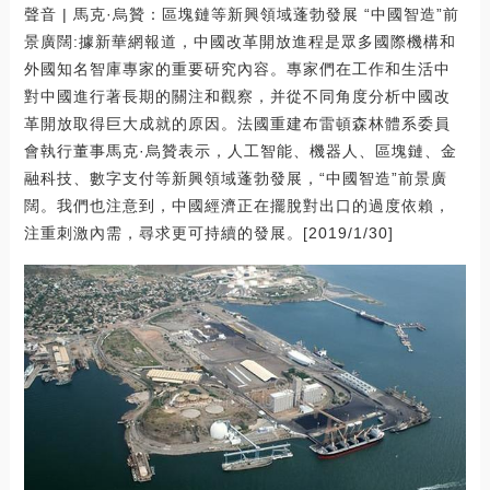
聲音 | 馬克·烏贊：區塊鏈等新興領域蓬勃發展 “中國智造”前
景廣闊:據新華網報道，中國改革開放進程是眾多國際機構和
外國知名智庫專家的重要研究內容。專家們在工作和生活中
對中國進行著長期的關注和觀察，并從不同角度分析中國改
革開放取得巨大成就的原因。法國重建布雷頓森林體系委員
會執行董事馬克·烏贊表示，人工智能、機器人、區塊鏈、金
融科技、數字支付等新興領域蓬勃發展，“中國智造”前景廣
闊。我們也注意到，中國經濟正在擺脫對出口的過度依賴，
注重刺激內需，尋求更可持續的發展。[2019/1/30]