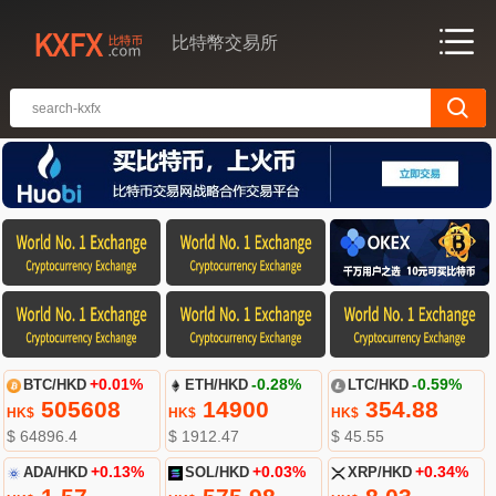
比特幣交易所
BTC/HKD
+0.01%
ETH/HKD
-0.28%
LTC/HKD
-0.61%
505608
14900
354.8
HK$
HK$
HK$
$ 64896.4
$ 1912.4
$ 45.54
ADA/HKD
+0.02%
SOL/HKD
+0.03%
XRP/HKD
+0.34%