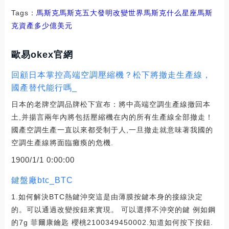
Tags：
馬斯克馬斯克五大發明改變世界
馬斯克什么星座
馬斯
克資產多少億美元
歐易okex官網
回顧日本掌控高端空調壓縮機？松下將撤走生產線，
國產替代能行嗎_
日本的老牌空調品牌松下宣布：將中高端空調生產線撤回本
土,并揚言兩年內將包括壓縮機在內的所有生產線全部撤走！
國產空調生產一直以來都受制于人,一旦撤走就意味著我國的
空調生產線將面臨癱瘓的危機.
1900/1/1 0:00:00
鍵盤廠btc_BTC
1.如何解決BTC熱鍵沖突這是由薄膜按鍵本身的接線決定
的。可以通過改變按鈕來實現。 可以選擇不沖突的鍵 例如鋼
的7g 菲爾康鑰匙 櫻桃2100349450002.知道如何按下按鈕.