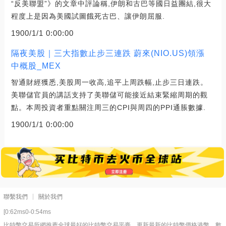
“反美聯盟”》的文章中評論稱,伊朗和古巴等國日益團結,很大
程度上是因為美國試圖餓死古巴、讓伊朗屈服.
1900/1/1 0:00:00
隔夜美股｜三大指數止步三連跌 蔚來(NIO.US)領漲
中概股_MEX
智通財經獲悉,美股周一收高,追平上周跌幅,止步三日連跌。
美聯儲官員的講話支持了美聯儲可能接近結束緊縮周期的觀
點。本周投資者重點關注周三的CPI與周四的PPI通脹數據.
1900/1/1 0:00:00
聯繫我們
關於我們
[0:62ms0-0:54ms
比特幣交易所網推薦全球最好的比特幣交易平臺，更新最新的比特幣價格港幣，數