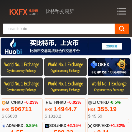
比特幣交易所
BTC/HKD
+0.23%
ETH/HKD
+0.02%
LTC/HKD
-0.5%
506711
14944.7
355.19
HK$
HK$
HK$
$ 65038
$ 1918.2
$ 45.59
ADA/HKD
-0.85%
SOL/HKD
+2.15%
XRP/HKD
+1.32%