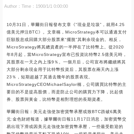
Author：
Time：1900/1/1 0:00:00
10月31日，華爾街日報發布文章《“現金是垃圾”，就用4.25
億美元押注BTC》。文章稱，MicroStrategy本可以通過支付
巨額股息或回購大部分股票來“擺脫”其剩余現金的。相反，
MicroStrategy將其總資產的一半押在了比特幣上。從2020
年8月起，當MicroStrategy宣布已投資比特幣2.5億美元時，
其股票在一天之內上漲9％。一個月后，公司宣布將繼續將其
大部分剩余現金用于比特幣投資后，其股票在兩天內上漲
23％，短期超越了其過去幾年的股票表現。
MicroStrategyCEOMichaelSaylor稱，公司購買比特幣的主
要目的不是提高股價，而是防止公司的購買力下降，比起債
券、股票與黃金，比特幣是相對理想的長期資產。
華爾街日報：美元走強使加密貨幣承壓或致BTC跌破6萬美
元:金色財經報道，據華爾街日報11月17日消息，加密貨幣交
易出現下滑或因美元走強使加密貨幣承壓，一些最受歡迎的
數字代幣從最近高點下跌逾10%。一些投資者指出，美元走