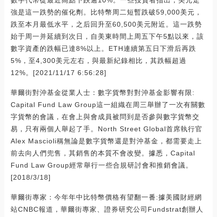
強是這一跌勢的催化劑。比特幣周二短暫跌破59,000美元，
跌至本月最低水平，之后回升至60,500美元附近。這一跌勢
始于周一并延續到次日，自美東時間上周五下午5點以來，該
數字資產的跌幅已達8%以上。ETH連續第五日下滑后再跌
5%，至4,300美元左右，與最新紀錄相比，其跌幅超過
12%。[2021/11/17 6:56:28]
華爾街對沖基金從業人士：數字貨幣對對沖基金影響有限:
Capital Fund Law Group這一組織在周三舉辦了一次有關數
字貨幣的會議，在會上與會成員被問到是否參與數字貨幣交
易，只有兩個人舉起了手。North Street Global首席執行官
Alex Mascioli稱無論是數字貨幣還是對沖基金，都需要走上
前去向人們兜售，其銷售的本質不會改變。據悉，Capital
Fund Law Group經常舉行一些合規研討會和推銷會議。
[2018/3/18]
華爾街專家：今年年中比特幣價格有望翻一番:據美國財經網
站CNBC報道，華爾街專家、證券研究公司Fundstrat創辦人