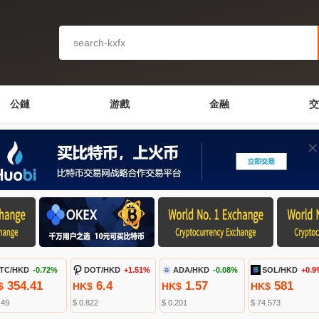
公鏈
游戲
金融
交
TC/HKD
-0.72%
DOT/HKD
+1.51%
ADA/HKD
-0.08%
SOL/HKD
+0.9
354.41
6.4
1.57
581
$
HK$
HK$
HK$
.49
$ 0.822
$ 0.201
$ 74.573