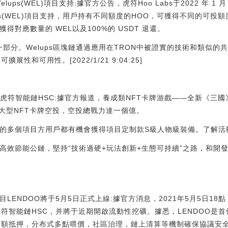
ups(WEL)項目支持:據官方公告，虎符Hoo Labs于2022 年 1 月 21日 
 Welups(WEL)項目支持，用戶持有不同額度的HOO，可獲得不同的可
將獲得對應數量的 WEL以及100%的 USDT 退還。
統的一部分。Welups區塊鏈通過應用在TRON中被證實的技術和類似
擴展性和可用性。[2022/1/21 9:04:25]
虎符智能鏈HSC:據官方報道，養成類NFT卡牌游戲——全新《三國
大型NFT卡牌空投，空投總戰力達一個億。
署的多個項目方用戶都有機會獲得項目定制款S級人物級裝備。了解
化高效節能公鏈，堅持“技術過硬+玩法創新+生態可持續”之路，和開
LENDOO將于5月5日正式上線:據官方消息，2021年5月5日18
虎符智能鏈HSC，并將于近期開啟流動性挖礦。據悉，LENDOO是
用超額抵押，分布式多點喂價，社區治理，鏈上清算等機制確保協議安