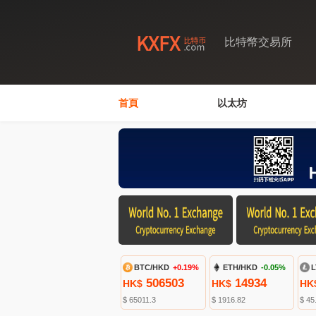
比特幣交易所
首頁
以太坊
BTC/HKD
+0.19%
ETH/HKD
-0.05%
L
506503
14934
HK$
HK$
HK
$ 65011.3
$ 1916.82
$ 45