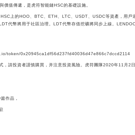
融與價值傳遞，是虎符智能鏈HSC的基礎設施。
HSC上的HOO、BTC、ETH、LTC、USDT、USDC等資產，用
LDT代幣將用于社區治理。LDT代幣存借挖礦將同步上線。LEND
io/token/0x20945ca1df56d237fd40036d47e866c7dccd2114
，請投資者謹慎購買，并注意投資風險。虎符團隊2020年11月2
9篇作品，
駐