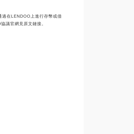
戶通過在LENDOO上進行存幣或借
OO協議官網見原文鏈接。
日