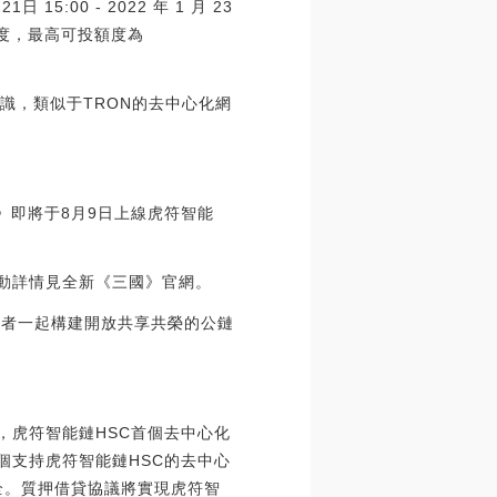
15:00 - 2022 年 1 月 23
投額度，最高可投額度為
的共識，類似于TRON的去中心化網
》即將于8月9日上線虎符智能
活動詳情見全新《三國》官網。
發者一起構建開放共享共榮的公鏈
點，虎符智能鏈HSC首個去中心化
首個支持虎符智能鏈HSC的去中心
全。質押借貸協議將實現虎符智