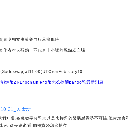
投資者應獨立決策并自行承擔風險
代表作者本人觀點，不代表非小號的觀點或立場
(Sudoswap)at11:00(UTC)onFebruary19
智能鏈幣ZNL
hschain
lend幣怎么挖礦
pando幣最新消息
10.31_以太坊
我們知道,各種數字貨幣尤其是比特幣的發展感覺勢不可擋,但肯定會
出來,從長遠來看,倆種貨幣怎么博弈.