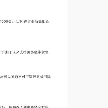
000美元以下,但這個新高卻給
yPal計劃于未來支持更多數字貨幣.
tegy本可以通過支付巨額股息或回購
管產品。用戶存入并申購特定數字