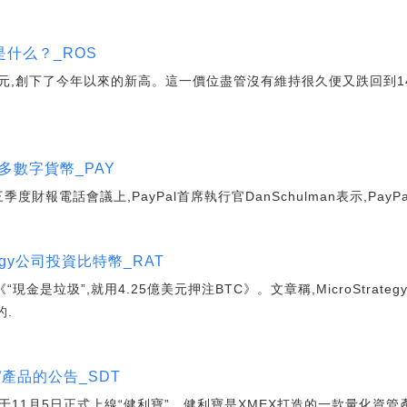
什么？_ROS
美元,創下了今年以來的新高。這一價位盡管沒有維持很久便又跌回到14
更多數字貨幣_PAY
第三季度財報電話會議上,PayPal首席執行官DanSchulman表示,Pa
tegy公司投資比特幣_RAT
“現金是垃圾”,就用4.25億美元押注BTC》。文章稱,MicroStra
的.
”產品的公告_SDT
計劃于11月5日正式上線“健利寶”。健利寶是XMEX打造的一款量化資