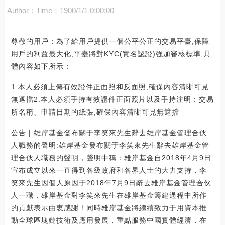
Author：
Time：1900/1/1 0:00:00
尊敬的用戶：為了給用戶提供一個公平公正的交易平臺,保障
用戶的利益最大化,平臺將對KYC(實名認證)強加審核標準,具
體內容如下所示：
1.本人必須上傳有效證件正面照和反面照,確保內容清晰可見
無遮擋2.本人必須手持有效證件正面照片以及手持注明：交易
所名稱、申請日期的紙張,確保內容清晰可見無遮擋
公告 | 雄岸基金發布關于李笑來先生辭去雄岸基金管理合伙
人職務的聲明:雄岸基金發布關于李笑來先生辭去雄岸基金管
理合伙人職務的聲明，聲明中稱：雄岸基金自2018年4月9日
宣布成立以來一直得到各級政府和各界人士的大力支持，李
笑來先生因個人原因于2018年7月9日辭去雄岸基金管理合伙
人一職，雄岸基金對李笑來先生在雄岸基金籌建過程中所作
的貢獻表示由衷感謝！同時雄岸基金將繼續致力于用資本推
動全球區塊鏈技術及應用發展，重點服務中國實體經濟，在