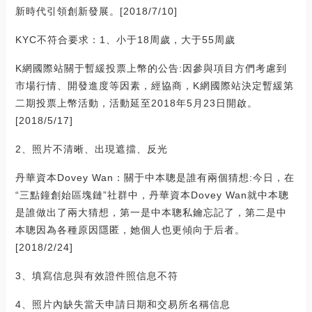
新時代引領創新發展。[2018/7/10]
KYC不符合要求：1、小于18周歲，大于55周歲
K網國際站關于暫緩投票上幣的公告:因參與項目方們考慮到
市場行情、開發進度等因素，經協商，K網國際站決定暫緩第
二期投票上幣活動，活動延至2018年5月23日開啟。
[2018/5/17]
2、照片不清晰、出現遮擋、反光
丹華資本Dovey Wan：關于中本聰是誰有兩個猜想:今日，在
“三點鐘創始區塊鏈”社群中，丹華資本Dovey Wan就中本聰
是誰做出了兩大猜想，第一是中本聰私鑰忘記了，第二是中
本聰因為各種原因隱匿，她個人也更傾向于后者。
[2018/2/24]
3、填寫信息與有效證件照信息不符
4、照片內缺失當天申請日期和交易所名稱信息