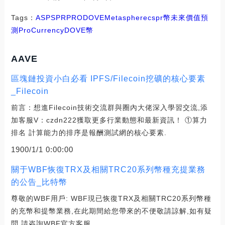
Tags：
ASP
SPR
PRO
DOVE
Metasphere
cspr幣未來價值預
測
ProCurrency
DOVE幣
AAVE
區塊鏈投資小白必看 IPFS/Filecoin挖礦的核心要素
_Filecoin
前言：想進Filecoin技術交流群與圈內大佬深入學習交流,添
加客服V：czdn222獲取更多行業動態和最新資訊！ ①算力
排名 計算能力的排序是報酬測試網的核心要素.
1900/1/1 0:00:00
關于WBF恢復TRX及相關TRC20系列幣種充提業務
的公告_比特幣
尊敬的WBF用戶: WBF現已恢復TRX及相關TRC20系列幣種
的充幣和提幣業務,在此期間給您帶來的不便敬請諒解,如有疑
問,請咨詢WBF官方客服.