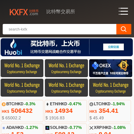
比特幣交易所
BTC/HKD
-0.3%
ETH/HKD
-0.47%
LTC/HKD
-1.94%
506432
14934
354.41
HK$
HK$
HK$
$ 65002.2
$ 1916.83
$ 45.49
ADA/HKD
-1.27%
SOL/HKD
-0.77%
XRP/HKD
-1.08%