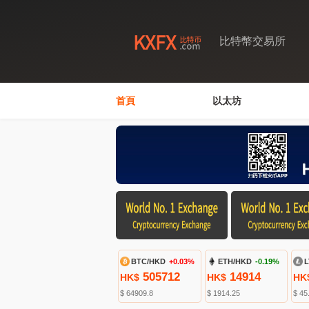
比特幣交易所
首頁
以太坊
BTC/HKD
+0.03%
ETH/HKD
-0.19%
L
505712
14914
HK$
HK$
HK
$ 64909.8
$ 1914.25
$ 45