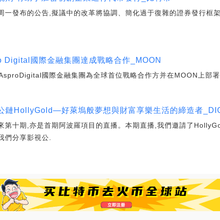
)周一發布的公告,擬議中的改革將協調、簡化過于復雜的證券發行框架
 Digital國際金融集團達成戰略合作_MOON
roDigital國際金融集團為全球首位戰略合作方并在MOON上部署AIAM
影視公鏈HollyGold—好萊塢般夢想與財富享樂生活的締造者_DIG
播迎來第十期,亦是首期阿波羅項目的直播。本期直播,我們邀請了HollyGol
為我們分享影視公.