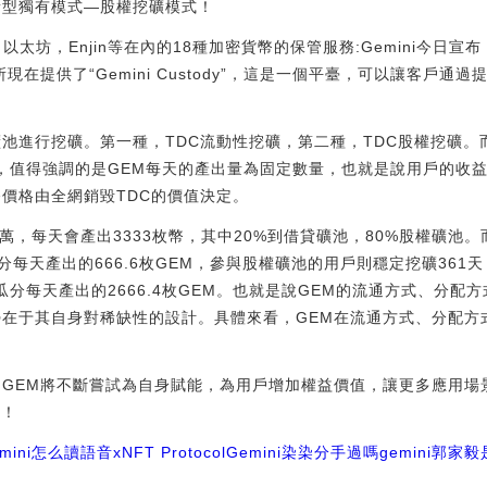
新型獨有模式—股權挖礦模式！
特幣，以太坊，Enjin等在內的18種加密貨幣的保管服務:Gemini今
易所現在提供了“Gemini Custody”，這是一個平臺，可以讓客戶
礦池進行挖礦。第一種，TDC流動性挖礦，第二種，TDC股權挖礦。
Y，值得強調的是GEM每天的產出量為固定數量，也就是說用戶的收益
終價格由全網銷毀TDC的價值決定。
0萬，每天會產出3333枚幣，其中20%到借貸礦池，80%股權礦池。
每天產出的666.6枚GEM，參與股權礦池的用戶則穩定挖礦361
瓜分每天產出的2666.4枚GEM。也就是說GEM的流通方式、分配
勢在于其自身對稀缺性的設計。具體來看，GEM在流通方式、分配方
，GEM將不斷嘗試為自身賦能，為用戶增加權益價值，讓更多應用場
倍！
emini怎么讀語音
xNFT Protocol
Gemini染染分手過嗎
gemini郭家