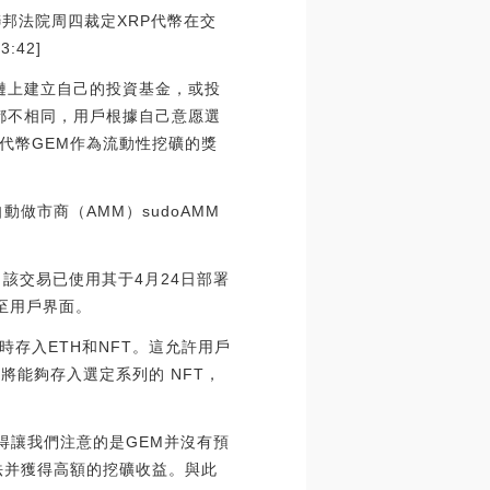
聯邦法院周四裁定XRP代幣在交
:42]
坊區塊鏈上建立自己的投資基金，或投
資策略都不相同，用戶根據自己意愿選
代幣GEM作為流動性挖礦的獎
動做市商（AMM）sudoAMM
易，該交易已使用其于4月24日部署
加至用戶界面。
同時存入ETH和NFT。這允許用戶
將能夠存入選定系列的 NFT，
值得讓我們注意的是GEM并沒有預
法并獲得高額的挖礦收益。與此