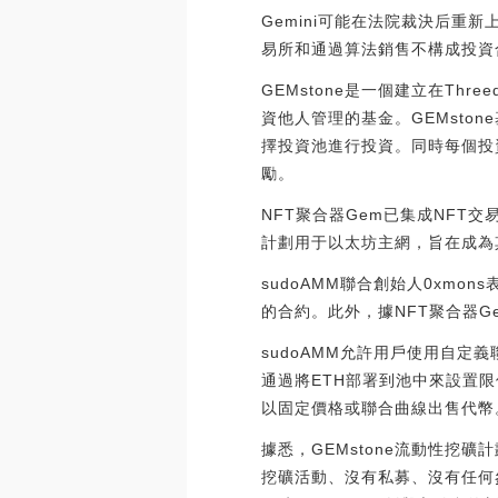
Gemini可能在法院裁決后重新
易所和通過算法銷售不構成投資合同后，
GEMstone是一個建立在Thr
資他人管理的基金。GEMstone
擇投資池進行投資。同時每個投
勵。
NFT聚合器Gem已集成NFT交
計劃用于以太坊主網，旨在成為
sudoAMM聯合創始人0xmo
的合約。此外，據NFT聚合器G
sudoAMM允許用戶使用自定義聯
通過將ETH部署到池中來設置限
以固定價格或聯合曲線出售代幣。（The 
據悉，GEMstone流動性挖礦
挖礦活動、沒有私募、沒有任何