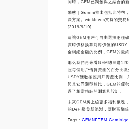
同時，GEM已獨創與之結合的
動態 | Gemini推出包括比
決方案。winklevos支持的交
[2019/9/10]
這讓GEM用戶可自由選擇兩種
實時價格換算對應價值的USD
全網總金額的比例，GEM的最
那么我們再來看GEM總量是12
照每個用戶借貸資產的百分比瓜分
USDY總數按照用戶資產比例，
與其它同類型相比，GEM的優
過了相當精細的測算和設計。
未來GEM將上線更多福利板塊
的DeFi爆發新浪潮，讓財富翻
Tags：
GEM
NFT
EMI
Gemini
g