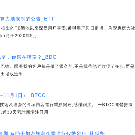
T算力池限制的公告_ETT
tter自推出的TB礦池以來深受用戶喜愛,參與用戶與日俱增。為響應廣
ter將于2020年9月.
牛已至，你還在猶豫？_BDC
友巴德。跟著我的客戶都是做了很久的,不是我帶他們收獲了多少,而是
出場或進單.
—11月1日）_BTCC
技術及運營的各項內容進行重點簡述,感謝關注。 一BTCC運營數據 1.1
,近30天累計新增注冊用.
規則 有助于加密初創企業進行代幣發行_比特幣