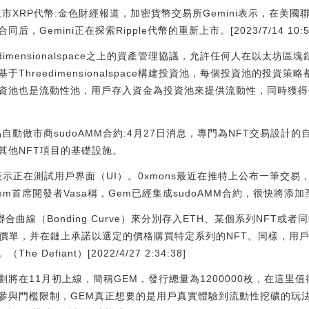
上市XRP代幣:金色財經報道，加密貨幣交易所Gemini表示，在美國
Gemini正在探索Ripple代幣的重新上市。[2023/7/14 10:53
eedimensionalspace之上的資產管理協議，允許任何人在以太
基于Threedimensionalspace構建投資池，每個投資池的投
資池也是流動性池，用戶存入資金為投資池來提供流動性，同時獲得
易自動做市商sudoAMM合約:4月27日消息，專門為NFT交易設計的自
其他NFT項目的基礎設施。
ns表示正在測試用戶界面（UI）。0xmons最近在推特上公布一筆交
em首席開發者Vasa稱，Gem已經集成sudoAMM合約，很快將添
合曲線（Bonding Curve）來分別存入ETH、某個系列NFT或者
價單，并在鏈上承諾以選定的價格購買特定系列的NFT。同樣，用戶
Defiant）[2022/4/27 2:34:38]
計劃將在11月初上線，簡稱GEM，發行總量為1200000枚，在這里
參與門檻限制，GEM真正想要的是用戶真實體驗到流動性挖礦的玩