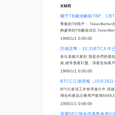
XMR
關于TB礦池解除TBP、CB
尊敬的TB用戶： TokenBe
夠參與到TB礦池項目,TokenBet
1900/1/1 0:00:00
巴德言幣：10.31BTC大
各位老鐵大家好,我是你們的朋
術,經常熬夜盯盤。深夜告知客戶
1900/1/1 0:00:00
BTCC江湖周報（10月26日
BTCC各項工作有序進行中,現就
增合約產品注冊用戶新增5689人
1900/1/1 0:00:00
美國SEC簡化證券豁免發行