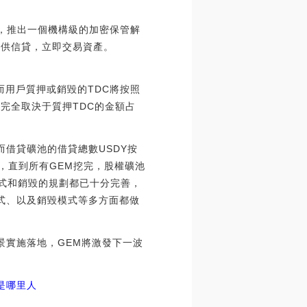
日宣布，推出一個機構級的加密保管解
通過提供信貸，立即交易資產。
而用戶質押或銷毀的TDC將按照
完全取決于質押TDC的金額占
而借貸礦池的借貸總數USDY按
天，直到所有GEM挖完，股權礦池
方式和銷毀的規劃都已十分完善，
式、以及銷毀模式等多方面都做
景實施落地，GEM將激發下一波
毅是哪里人