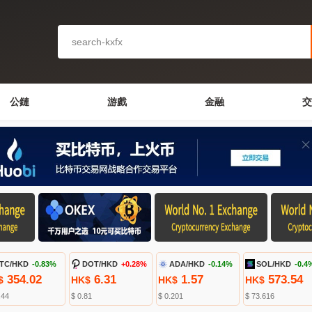
公鏈
游戲
金融
交
TC/HKD
-0.83%
DOT/HKD
+0.28%
ADA/HKD
-0.14%
SOL/HKD
-0.4
354.02
6.31
1.57
573.54
$
HK$
HK$
HK$
.44
$ 0.81
$ 0.201
$ 73.616