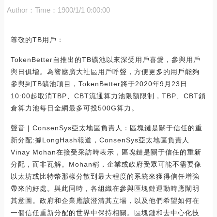
Author：
Time：1900/1/1 0:00:00
尊敬的TB用戶：
TokenBetter自推出的TB礦池以來深受用戶喜愛，參與用戶
與日俱增。為響應廣大社區用戶呼聲，方便更多的用戶能夠
參與到TB礦池項目，TokenBetter將于2020年9月23日
10:00起取消TBP、CBT流通算力池限額限制，TBP、CBT鎖
倉算力池每日全網最多可投500G算力。
聲音 | ConsenSys亞太地區負責人：區塊鏈是關于信任的重
新分配:據LongHash報道，ConsenSys亞太地區負責人
Vinay Mohan在接受采訪時表示，區塊鏈是關于信任的重新
分配，而非瓦解。Mohan稱，企業或政府受眾可能不需要像
以太坊或比特幣那樣分散到最大程度的系統來獲得信任增強
帶來的好處。與此同時，各組織在參與區塊鏈運動時應闡明
其意圖。政府和企業應該澄清其立場，以及他們希望如何在
一個信任重新分配的世界中保持相關。區塊鏈和去中心化技