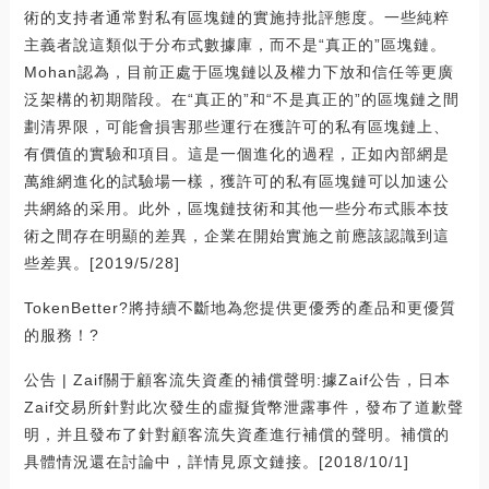
術的支持者通常對私有區塊鏈的實施持批評態度。一些純粹
主義者說這類似于分布式數據庫，而不是“真正的”區塊鏈。
Mohan認為，目前正處于區塊鏈以及權力下放和信任等更廣
泛架構的初期階段。在“真正的”和“不是真正的”的區塊鏈之間
劃清界限，可能會損害那些運行在獲許可的私有區塊鏈上、
有價值的實驗和項目。這是一個進化的過程，正如內部網是
萬維網進化的試驗場一樣，獲許可的私有區塊鏈可以加速公
共網絡的采用。此外，區塊鏈技術和其他一些分布式賬本技
術之間存在明顯的差異，企業在開始實施之前應該認識到這
些差異。[2019/5/28]
TokenBetter?將持續不斷地為您提供更優秀的產品和更優質
的服務！?
公告 | Zaif關于顧客流失資產的補償聲明:據Zaif公告，日本
Zaif交易所針對此次發生的虛擬貨幣泄露事件，發布了道歉聲
明，并且發布了針對顧客流失資產進行補償的聲明。補償的
具體情況還在討論中，詳情見原文鏈接。[2018/10/1]