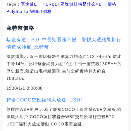
Tags：
區塊鏈
ETT
TER
BET
區塊鏈技術是什么
NETT價格
PolyStarter
WBET價格
萊特幣價格
馭金有道：BTC中長期看漲不變，警惕大選結果對行
情造成沖擊_比特幣
據數據顯示,近一周比特幣全網算力均值約112.74EH/s,環比
下降14%。比特幣全網算力在10月中旬一度突破150EH/s的
歷史新高,隨后出現持續回落,當前全網實時算力約合
108EH/s.
1900/1/1 0:00:00
持倉COCO空投福利大放送_USDT
尊敬的WBF用戶： 為了慶祝COCO上線首發WBF交易所,回
饋廣大用戶,COCO項目將聯合WBF交易所舉行空投BTC、
USDT福利大放送活動,COCO電商金融.