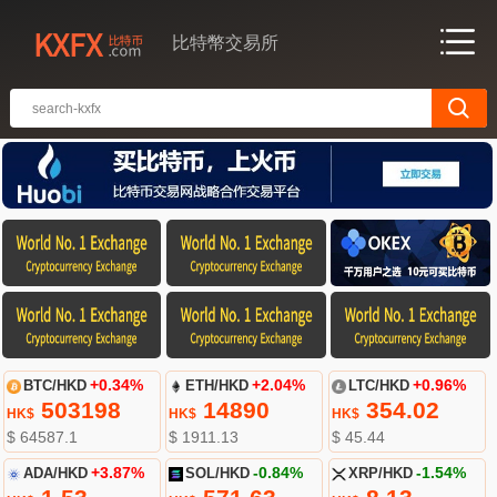
比特幣交易所
BTC/HKD
+0.34%
ETH/HKD
+2.04%
LTC/HKD
+0.96%
503198
14890
354.02
HK$
HK$
HK$
$ 64587.1
$ 1911.13
$ 45.44
ADA/HKD
+3.87%
SOL/HKD
-0.84%
XRP/HKD
-1.54%