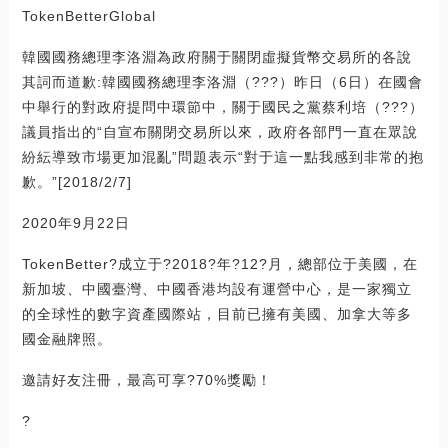
TokenBetterGlobal
韓國國務總理李洛淵為政府關于關閉虛擬貨幣交易所的各說
其詞而道歉:韓國國務總理李洛淵（???）昨日（6日）在國會
中舉行的對政府提問中環節中，關于國民之黨蔡利培（???）
議員指出的“自宣布關閉交易所以來，政府各部門一直在眾說
紛紜導致市場更加混亂”問題表示“對于這一點我感到非常的抱
歉。”[2018/2/7]
2020年9月22日
TokenBetter?成立于?2018?年?12?月，總部位于美國，在
新加坡、中國臺灣、中國香港均設有運營中心，是一家獨立
的全球性的數字資產國際站，目前已擁有美國、加拿大等多
國金融牌照。
邀請好友注冊，最高可享?70%獎勵！
?