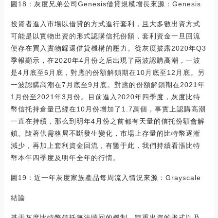
圖18：灰度兄弟公司Genesis借貸規模增長來源：Genesis
投資者進入市場以借貸的方式進行套利，且大多數出資方式
可能是以實物出資的形式認購信托份額，套利資金一旦回流
便存在買入實物歸還借貸機構的壓力。從灰度披露2020年Q3
季報顯示，在2020年4月份之后出現了兩波認購高潮，一波
是4月底至6月底，對應的份額解鎖期在10月底至12月底。另
一波認購高潮在7月底至9月底。對應的份額解鎖期在2021年
1月份至2021年3月份。目前進入2020年四季度，灰度比特
幣信托持倉量已經在10月份增加了1.7萬個，事實上認購高潮
一直在持續，那么到明年4月份之前都有天量的信托份額會解
鎖。隨著供需格局不斷發生變化，市場上存量的比特幣逐漸
減少，再加上套利資金回流，有鑒于此，我們持續看漲比特
幣本年四季度及明年全年的行情。
圖19：近一年灰度家族產品每周流入情況來源：Grayscale
結論
基于灰度比特幣信托無法贖回的機制、雙重出資的形式以及