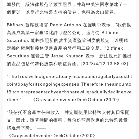
頒發的，該法律規范了數字證券，并為中美洲國家創建了一
個框架，以發行比特幣支持的債券，也稱為火山債券。
Bitfinex 首席技術官 Paolo Ardoino 在聲明中表示，“我們很
高興成為第一家獲得此許可證的公司。這將使 Bitfinex
Securities 能夠按照新的數字資產監管制度的規定，以明確
定義的權利和義務促進資產的發行和二級交易。”Bitfinex
Securities 運營主管 Jesse Knutson 表示，新法規允許推出
的產品包括代幣化股票和收益資產。[2023/4/12 13:58:03]
“TheTrustwillnotgenerateanyincomeandregularlyusesBit
cointopayforitsongoingexpenses.Therefore,theamounto
fBitcoinrepresentedbyeachsharewillgraduallydeclineove
rtime.”——《GrayscaleInvestorDeckOctober2020》
“該信托不會產生任何收入，并定期使用比特幣支付其日常開
支。因此，隨著時間的推移，每份份額所對應的比特幣數量
將逐漸下降。”——
《GrayscaleInvestorDeckOctober2020》