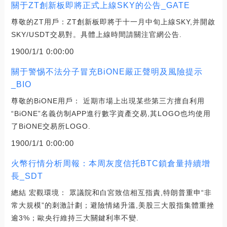
關于ZT創新板即將正式上線SKY的公告_GATE
尊敬的ZT用戶：ZT創新板即將于十一月中旬上線SKY,并開啟
SKY/USDT交易對。具體上線時間請關注官網公告.
1900/1/1 0:00:00
關于警惕不法分子冒充BiONE嚴正聲明及風險提示
_BIO
尊敬的BiONE用戶： 近期市場上出現某些第三方擅自利用
“BiONE”名義仿制APP進行數字資產交易,其LOGO也均使用
了BiONE交易所LOGO.
1900/1/1 0:00:00
火幣行情分析周報：本周灰度信托BTC鎖倉量持續增
長_SDT
總結 宏觀環境： 眾議院和白宮致信相互指責,特朗普重申“非
常大規模”的刺激計劃；避險情緒升溫,美股三大股指集體重挫
逾3%；歐央行維持三大關鍵利率不變.