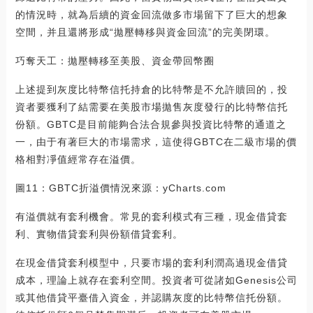
的情況時，就為后續的資金回流做多市場留下了巨大的想象
空間，并且還將形成“拋壓轉移與資金回流”的完美閉環。
巧奪天工：拋壓轉移至美股、資金帶回幣圈
上述提到灰度比特幣信托持倉的比特幣是不允許贖回的，投
資者要獲利了結需要在美股市場拋售灰度發行的比特幣信托
份額。GBTC是目前能夠合法合規參與投資比特幣的通道之
一，由于有著巨大的市場需求，這使得GBTC在二級市場的價
格相對凈值經常存在溢價。
圖11：GBTC折溢價情況來源：yCharts.com
有溢價就有套利機會。常見的套利模式有三種，現金借貸套
利、實物借貸套利與份額借貸套利。
在現金借貸套利模型中，只要市場的套利利潤高過現金借貸
成本，理論上就存在套利空間。投資者可從諸如Genesis公司
或其他借貸平臺借入資金，并認購灰度的比特幣信托份額。