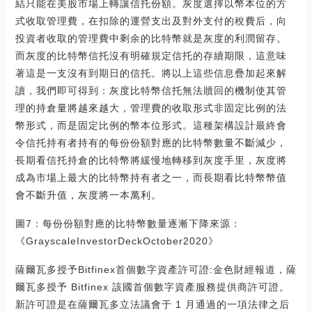
結只能在美股市場上轉讓信托份額。灰度選擇以幣本位的方
式收取管理費，在扣除的運營支出及對外支付的稅費后，向
投資者收取的管理費中剩余的比特幣就是灰度的利潤留存。
而灰度的比特幣信托沒有明確規定信托的存續期限，這意味
著這是一支沒有到期日的信托。將以上這些信息疊加起來解
讀，我們即可得到：灰度比特幣信托無法贖回的機制使其管
理的持倉量將越來越大，管理費的收取形式非固定比例的法
幣形式，而是固定比例的幣本位形式。這種架構設計最終會
令信托持有者持有的每份份額對應的比特幣數量不斷減少，
長期看信托持倉的比特幣將緩慢地轉移到灰度手里，灰度將
成為市場上最大的比特幣持有者之一，而長期看比特幣幣值
會不斷升值，灰度將一本萬利。
圖7：每份份額對應的比特幣數量逐漸下降來源：
《GrayscaleInvestorDeckOctober2020》
薩爾瓦多授予Bitfinex首個數字資產許可證:金色財經報道，薩
爾瓦多授予 Bitfinex 該國首個數字資產服務提供商許可證。
新許可證是在薩爾瓦多立法議會于 1 月通過的一項法律之后