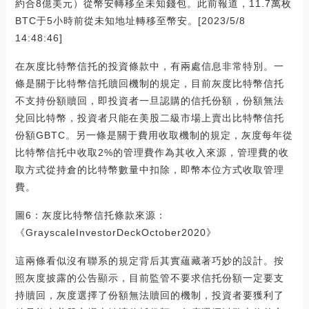
約合8億美元）從幣安轉移至未知錢包。此前報道，11.7萬枚
BTC于5小時前從未知地址轉移至幣安。[2023/5/8
14:48:46]
在灰度比特幣信托的投資條款中，有兩處信息非常特別。一
條是關于比特幣信托贖回機制的規定，目前灰度比特幣信托
不支持份額贖回，即投資者一旦認購的信托份額，份額無法
兌回比特幣，投資者只能在美股二級市場上賣出比特幣信托
份額GBTC。另一條是關于費用收取機制的規定，灰度每年從
比特幣信托中收取2%的管理費作為其收入來源，管理費的收
取方式從持倉的比特幣數量中扣除，即幣本位方式收取管理
費。
圖6：灰度比特幣信托條款來源：
《GrayscaleInvestorDeckOctober2020》
這兩條看似沒有聯系的規定背后其實蘊藏著巧妙的設計。按
照灰度披露的公告顯示，目前監管不要求信托份額一定要支
持贖回，灰度選擇了份額無法贖回的機制，投資者要獲利了