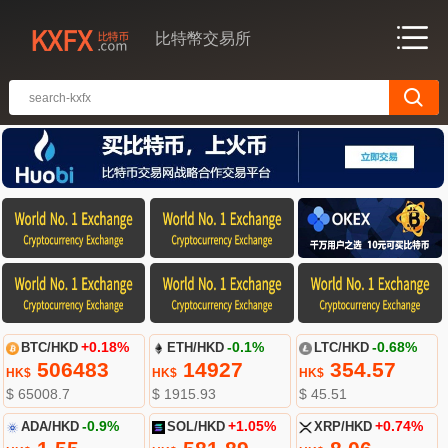
比特幣交易所
BTC/HKD
+0.18%
ETH/HKD
-0.1%
LTC/HKD
-0.68%
506483
14927
354.57
HK$
HK$
HK$
$ 65008.7
$ 1915.93
$ 45.51
ADA/HKD
-0.9%
SOL/HKD
+1.05%
XRP/HKD
+0.74%