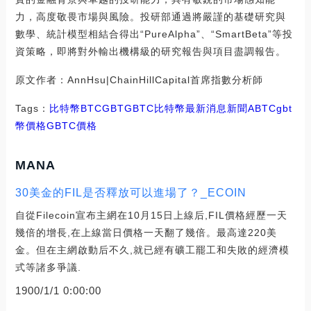
力，高度敬畏市場與風險。投研部通過將嚴謹的基礎研究與
數學、統計模型相結合得出“PureAlpha”、“SmartBeta”等投
資策略，即將對外輸出機構級的研究報告與項目盡調報告。
原文作者：AnnHsu|ChainHillCapital首席指數分析師
Tags：
比特幣
BTC
GBT
GBTC
比特幣最新消息新聞
ABTC
gbt
幣價格
GBTC價格
MANA
30美金的FIL是否釋放可以進場了？_ECOIN
自從Filecoin宣布主網在10月15日上線后,FIL價格經歷一天
幾倍的增長,在上線當日價格一天翻了幾倍。最高達220美
金。但在主網啟動后不久,就已經有礦工罷工和失敗的經濟模
式等諸多爭議.
1900/1/1 0:00:00