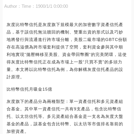
Author：
Time：1900/1/1 0:00:00
灰度比特幣信托是灰度旗下規模最大的加密數字資產信托產
品，基于該信托無法贖回的機制、雙重出資的形式以及巧妙
地將發行與流通進行跨市場分離，美股二級市場的GBTC份額
存在高溢價為跨市場套利提供了空間，套利資金參與其中順
利地實現“拋壓轉移至美股、資金帶回幣圈“的完美閉環，這使
得灰度比特幣信托正在成為市場上一股“只買不賣”的多頭力
量。本文將以比特幣信托為例，為你解構灰度信托產品的設
計原理。
比特幣信托月吸金15億
灰度旗下的產品分為兩種類型：單一資產信托和多元資產組
合基金。其中單一資產信托一共有9支產品，包含比特幣信
托、以太坊信托等。多元資產組合基金是一支名為灰度大盤
基金的產品，該基金包含比特幣、以太坊等市值排名靠前的
加密資產。