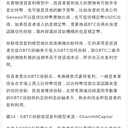
在實物借貸套利模型中，投資者最初借入的實物有可能并非
是比特幣，也可能是其他的數字貨幣，比如灰度的兄弟公司
Genesis可以提供比特幣實物出借，也可提供穩定幣USDC出
借。如果投資者借入的是穩定幣，需要換成BTC后再向灰度
認購信托份額，最終歸還給貸款機構的也是穩定幣。
份額借貸套利模型相比前面兩種比較特殊，它的原理是投資
者先從GBTC的融券方借入GBTC信托份額，當GBTC二級市
場的價格對應的溢價率高于借貸成本后，即存在正向套利空
間。
投資者賣出GBTC份額后，有兩種形式參與套利。一種是拿著
現金在市場上買入比特幣現貨，以比特幣現貨出資認購灰度
的信托份額。投資者獲得份額，在禁售期滿后歸還同等數量
的GBTC份額與約定的利息給融券方，剩余的現金即投資者的
套利利潤。
圖14：GBTC份額借貸套利模型來源：ChainHillCapital