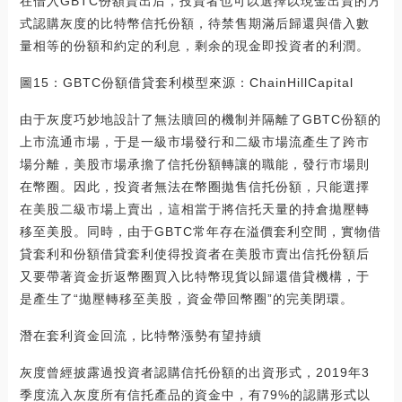
在借入GBTC份額賣出后，投資者也可以選擇以現金出資的方
式認購灰度的比特幣信托份額，待禁售期滿后歸還與借入數
量相等的份額和約定的利息，剩余的現金即投資者的利潤。
圖15：GBTC份額借貸套利模型來源：ChainHillCapital
由于灰度巧妙地設計了無法贖回的機制并隔離了GBTC份額的
上市流通市場，于是一級市場發行和二級市場流產生了跨市
場分離，美股市場承擔了信托份額轉讓的職能，發行市場則
在幣圈。因此，投資者無法在幣圈拋售信托份額，只能選擇
在美股二級市場上賣出，這相當于將信托天量的持倉拋壓轉
移至美股。同時，由于GBTC常年存在溢價套利空間，實物借
貸套利和份額借貸套利使得投資者在美股市賣出信托份額后
又要帶著資金折返幣圈買入比特幣現貨以歸還借貸機構，于
是產生了“拋壓轉移至美股，資金帶回幣圈”的完美閉環。
潛在套利資金回流，比特幣漲勢有望持續
灰度曾經披露過投資者認購信托份額的出資形式，2019年3
季度流入灰度所有信托產品的資金中，有79%的認購形式以