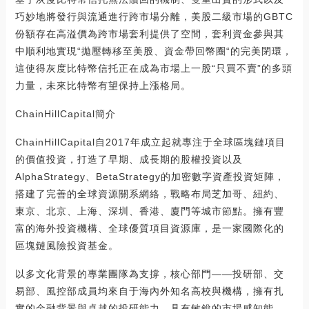
巧妙地將發行與流通進行跨市場分離，美股二級市場的GBTC
份額存在高溢價為跨市場套利提供了空間，套利資金參與其
中順利地實現“拋壓轉移至美股、資金帶回幣圈“的完美閉環，
這使得灰度比特幣信托正在成為市場上一股“只買不賣”的多頭
力量，未來比特幣有望保持上漲格局。
ChainHillCapital簡介
ChainHillCapital自2017年成立起就專注于全球區塊鏈項目
的價值投資，打造了早期、成長期的股權投資以及
AlphaStrategy、BetaStrategy的加密數字資產投資矩陣，
搭建了完善的全球資源關系網絡，戰略布局芝加哥、紐約、
東京、北京、上海、深圳、香港、廈門等城市節點。擁有豐
富的海外投資機構、全球優質項目資源庫，是一家國際化的
區塊鏈風險投資基金。
以多文化背景的專業團隊為支撐，核心部門——投研部、交
易部、風控部成員均來自于海內外知名高校與機構，擁有扎
實的金融背景與卓越的投研能力，具有敏銳的市場感知能