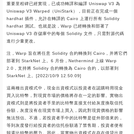
重要里程碑已經實現，已成功轉譯和編譯 Uniswap V3 為
Uniswap V3 Warped（UniStark），目前正在完成一個
hardhat 插件，允許在轉譯的 Cairo 上運行所有 Solidity
hardhat 測試。也就是說，Warp 已經轉換和部署了
Uniswap V3 存儲庫中的每個 Solidity 文件，只需對源代碼
進行少量更改。
注，Warp 旨在將任意 Solidity 合約轉換到 Cairo，并將它們
部署到 StarkNet 上。6 月份，Nethermind 上線 Warp
2.0，支持將 Solidity 合約轉換為 Cairo 合約，以部署到
StarkNet 上。[2022/10/9 12:50:09]
這兩種出資模式中，現金出資模式以投資者在認購時用現金
買入比特幣，對現貨市場的價格將存在一定的影響。實物出
資模式則是將投資者手里的比特幣直接支付給灰度換取信托
份額，灰度沒有在現貨市場上買入，因此對現貨價格的影響
無法預估。不過，若投資者手中的比特幣是從外部借來的，
等到灰度發行給投資者的信托份額過了禁售期，投資者便有
歸還比特幣的壓力。因此，當實物出資模式在存在借貸出資