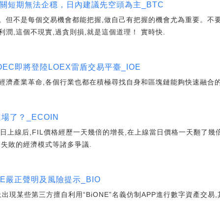
四大關短期無法企穩，日內建議先空頭為主_BTC
。但不是每個交易機會都能把握,做自己有把握的機會尤為重要。不
潤,這個不現實,過貪則損,就是這個道理！ 實時快.
OEC即將登陸LOEX雷盾交易平臺_IOE
經濟產業革命,各個行業也都在積極尋找自身和區塊鏈能夠快速融合的
場了？_ECOIN
0月15日上線后,FIL價格經歷一天幾倍的增長,在上線當日價格一天翻了
和失敗的經濟模式等諸多爭議.
E嚴正聲明及風險提示_BIO
上出現某些第三方擅自利用“BiONE”名義仿制APP進行數字資產交易,