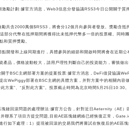
期激勵計劃:據官方消息，Web3信息分發協議RSS3今日公開關于
un計劃中的激勵共含2000萬個$RSS3，將會分12個月向參與者發放。獎
且這部分代幣在抵押期間將獲得比未抵押代幣多一倍的投票權。同時團
節點和質押獎勵。
開發和上線同期進行，具體參與的細節和開啟時間將會在近期公布。[2022
資產品，價格波動較大，請用戶理性判斷自己的投資能力，審慎做出
開啟關于BSC主網部署方案的提案投票:據官方消息，DeFi借貸協議WeP
出WePiggy部署在BSC主網的具體方案，并對方案中的相關內
”、“反對此方案”。投票截止時間為北京時間5月25日10:30。[2021/
y（AE）區塊鏈回滾問題的處理辦法:據官方公告，針對近日Aeternity（AE
并聯系了項目方提交問題,目前AE區塊鏈網絡已經恢復正常，Gate.
進行如下處理：1）提現被回滾的交易我們將嘗試在恢復后的AE區