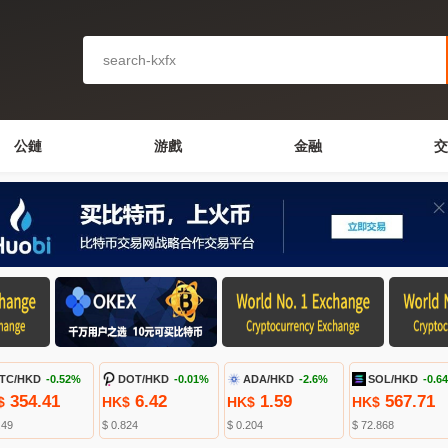
公鏈
游戲
金融
交
TC/HKD
-0.52%
DOT/HKD
-0.01%
ADA/HKD
-2.6%
SOL/HKD
-0.6
354.41
6.42
1.59
567.71
$
HK$
HK$
HK$
.49
$ 0.824
$ 0.204
$ 72.868