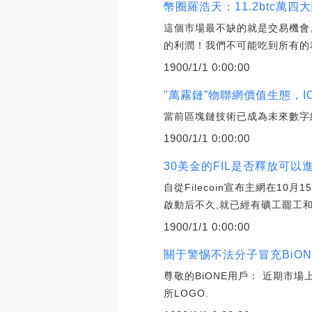
幣圈羅浩天：11.2btc萬
這個市場最不缺的就是交易機會
的利潤！我們不可能吃到所有的利
1900/1/1 0:00:00
"萬霧鏈”物聯網價值生態，I
當前區塊鏈技術已成為未來數字
1900/1/1 0:00:00
30美金的FIL是否釋放可以進
自從Filecoin宣布主網在1
啟動后不久,就已經有礦工罷工
1900/1/1 0:00:00
關于警惕不法分子冒充BiON
尊敬的BiONE用戶： 近期市場
所LOGO.