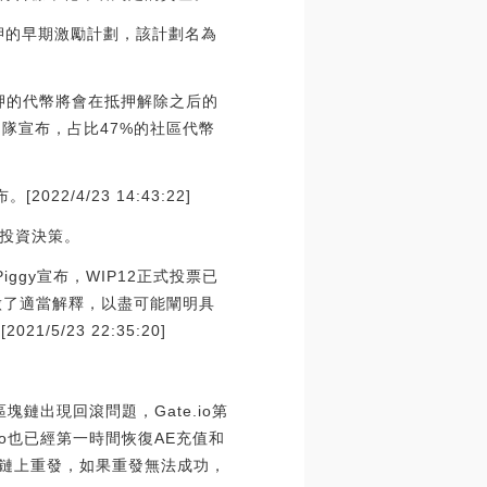
質押的早期激勵計劃，該計劃名為
勵含抵押的代幣將會在抵押解除之后的
隊宣布，占比47%的社區代幣
/4/23 14:43:22]
投資決策。
iggy宣布，WIP12正式投票已
容做了適當解釋，以盡可能闡明具
5/23 22:35:20]
）區塊鏈出現回滾問題，Gate.io第
io也已經第一時間恢復AE充值和
塊鏈上重發，如果重發無法成功，