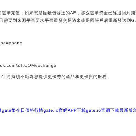
這筆充值，如果您是從錢包發送的AE，那么這筆資金已經退回到錢包，
到來源平臺要求平臺重發交易過來或退回賬戶后重新發送到Gate.io。[20
type=phone
book.com/ZT.COMexchange
！ZT將持續不斷為您提供更優秀的產品和更優質的服務！
鏈
gate幣今日價格行情
gate.io官網APP下載
gate.io官網下載最新版