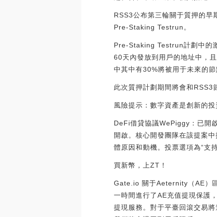
RSS3公布第三輪關于質押的早
Pre-Staking Testrun。
Pre-Staking Testr
60天內發放到用戶的地址中，
中其中有30%將被用于未來的
此次質押計劃期間將會和RSS3節點
風險提示：數字資產是創新的投
DeFi借貸協議WePiggy：已
開啟。核心開發團隊在該提案中提
體原因和動機。投票選項為“支持此方案
買新幣，上ZT！
Gate.io 關于Aeternit
一時間進行了AE充值提現保護，
提現服務。對于平臺回滾交易將