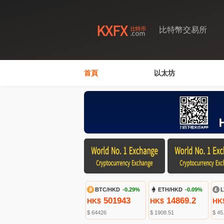
比特幣交易所
首頁
以太坊
BTC/HKD
-0.29%
ETH/HKD
-0.09%
L
501943
14869.2
HK$
HK$
HK
$ 64426
$ 1908.51
$ 45