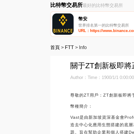
比特幣交易所
最好的比特幣交易所
幣安
世界排名第一的比特幣交易所
URL：https://www.binance.c
首頁
>
FTT
>
Info
關于ZT創新板即將
Author：
Time：1900/1/1 0:00:0
尊敬的ZT用戶：ZT創新板即將
幣種簡介：
Vast是由新加坡資深基金會P
造去中心化應用生態搭建的底層
題。旨在幫助企業和個人搭建D