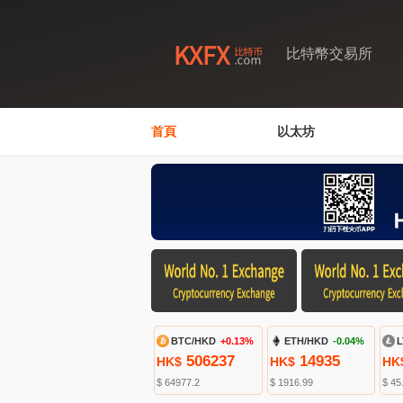
比特幣交易所
首頁
以太坊
BTC/HKD
+0.13%
ETH/HKD
-0.04%
L
506237
14935
HK$
HK$
HK
$ 64977.2
$ 1916.99
$ 45