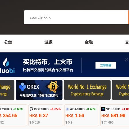
公鏈
游戲
金融
交
TC/HKD
-0.65%
DOT/HKD
+1.05%
ADA/HKD
-0.48%
SOL/HKD
+1.0
354.65
6.37
1.56
581.96
$
HK$
HK$
HK$
.52
$ 0.818
$ 0.2
$ 74.696