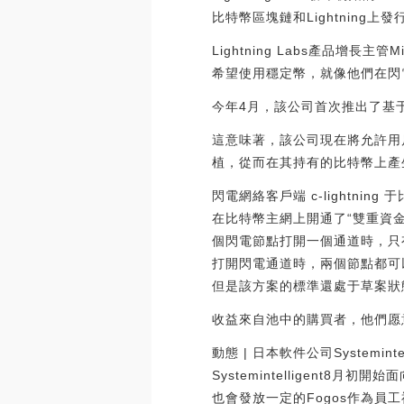
比特幣區塊鏈和Lightning上
Lightning Labs產品增
希望使用穩定幣，就像他們在閃
今年4月，該公司首次推出了基于taro
這意味著，該公司現在將允許用戶
植，從而在其持有的比特幣上產
閃電網絡客戶端 c-lightning
在比特幣主網上開通了“雙重資金”閃電網
個閃電節點打開一個通道時，只
打開閃電通道時，兩個節點都可以
但是該方案的標準還處于草案狀態，
收益來自池中的購買者，他們愿意
動態 | 日本軟件公司Systemin
Systemintelligent
也會發放一定的Fogos作為