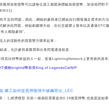
部應用加密貨幣可以讓每位員工都親身體驗加密貨幣，加深他們對于
8/21]
流動性不足的問題，因此，網絡的參與者已開始自行開發滿足需求的方
式解決此問題，例如創建聊天組，在社交媒體上發布以及通過OTC服務
所有人都能參與”。
流入的流動性的買賣雙方聯系起來：
拍賣組成，允許參與者購買和出售閃電通道租賃
中獲得其比特幣收益的人一起，促進LightningNetwork上更有效的資
GHT價格
brightid幣前景
King of Legends
CatNIP
產量偏低 礦工如何從質押困境中破繭而出_LEC
因： 1,經濟模型 目前一個扇區需要提供0.19個質押幣,也就是說如