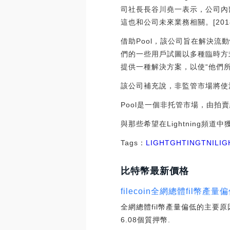
司社長長谷川堯一表示，公司內
這也和公司未來業務相關。[2018/
借助Pool，該公司旨在解決
們的一些用戶試圖以多種臨時方
提供一種解決方案，以使“他們
該公司補充說，非監管市場將使
Pool是一個非托管市場，由
與那些希望在Lightning頻道
Tags：
LIGHT
GHT
ING
TNI
LI
比特幣最新價格
filecoin全網總體fil幣
全網總體fil幣產量偏低的主要原
6.08個質押幣.