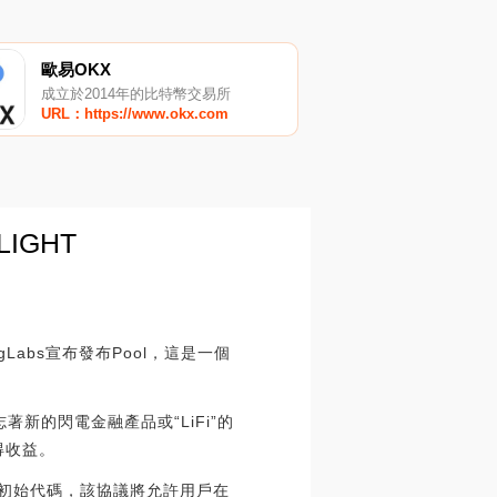
歐易OKX
成立於2014年的比特幣交易所
URL：https://www.okx.com
LIGHT
gLabs宣布發布Pool，這是一個
志著新的閃電金融產品或“LiFi”的
得收益。
ro協議的初始代碼，該協議將允許用戶在