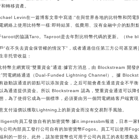
發行和轉移資產。
長主管Michael Levin在一篇博客文章中寫道:“在與世界各地的比特幣
電網絡上使用比特幣一樣:即時結算、低費用、沒有金融中介的點對點
ot的協議Taro。Taproot是去年對比特幣代碼的更新。（the block）[
“在不失去資金保管權的情況下”，或者通過信任第三方公司甚至將資金
生非托管收益：
 于比特幣主網實現“雙重資金”通道:據官方消息，由 Blockstream 開發的閃
絡通道（Dual-Funded Lightning Channel）。據 Bloc
有啟動該通道的節點可以添加資金，之后可能會產生通道資金不平衡
為通道提供資金。所以 Blockstream 認為，雙重資金通道可
為了使得它成為一個標準，必須要由另一個閃電網絡客戶端實現。[2021/
支付溢價以獲取Lightning上的新資金而沒有交易對手風險。
telligent向員工發放自有的加密貨幣:據it.impressbm報道，日本
8月初開始面向公司內部員工發行公司自有的加密貨幣Fogos。員工可以使用F
員工福利的一部分。此外，該加密貨幣也可用于公司內員工的表彰獎勵