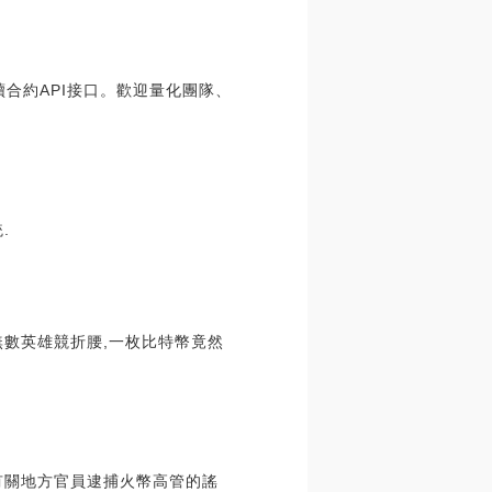
永續合約API接口。歡迎量化團隊、
.
無數英雄競折腰,一枚比特幣竟然
部有關地方官員逮捕火幣高管的謠