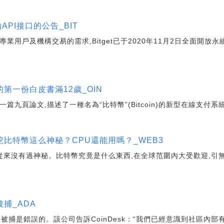
API接口的公告_BIT
多專業用戶及機構交易的需求,Bitget已于2020年11月2日全面開放
第一份白皮書滿12歲_OIN
了一篇九頁論文,描述了一種名為“比特幣”(Bitcoin)的新型在線支付系統
比特幣這么神秘？CPU還能用嗎？_WEB3
從來沒有過神秘。比特幣究竟是什么東西,在全球范圍內大受歡迎,引
捕_ADA
被捕是錯誤的。該公司告訴CoinDesk：“我們已經意識到社區內