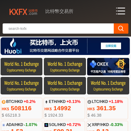
比特幣交易所
BTC/HKD
+0.2%
ETH/HKD
+0.13%
LTC/HKD
+1.18%
508116
14992
361.35
HK$
HK$
HK$
$ 65218.3
$ 1924.33
$ 46.38
ADA/HKD
-1.07%
SOL/HKD
+0.72%
XRP/HKD
-0.33%