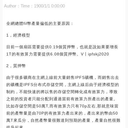
Author：
Time：1900/1/1 0:00:00
全網總體fil幣產量偏低的主要原因：
1，經濟模型
目前一個扇區需要提供0.19個質押幣，也就是說如果要增長
1T的有效算力需要提供6.08個質押幣。V丨ipfskj2020
2，質押幣
由于很多礦商在主網上線前大量銷售IPFS礦機，而銷售出去
的礦機是IPFS分布式存儲空間，主網上線后由于經濟模型的
制約，不能快速的將以售的存儲空間轉化成有效算力，導致
之前的投資者只能分配到通過當前有效算力所產出的產量。
比如存儲空間是50萬T,而有效算力只有70p左右,那就意味當
前的產幣量是由70P的有效算力產出來的，產出來的幣由50
萬T來瓜分，自然產幣量很難達到預期的產量，產量自然很難
提升起來。