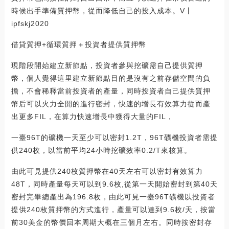
時候出手準備質押幣，從而降低自己的投入成本。V丨
ipfskj2020
借貸質押+循環質押＋投資者提供質押幣
現階段開始建立新節點，投資者參與挖礦需自己提供質押
幣，個人覺得這里建立新節點目的是沒有之前存儲空間的負
擔，不會稀釋當前投資者的產量，同時投資者自己提供質押
幣后可以火力全開的進行密封，快速的增長有效算力從而產
出更多FIL，在算力快速增長中獲得大量的FIL，
一臺96T的礦機一天至少可以密封1.2T，96T礦機投資者需提
供240枚，以當前平均24小時挖礦效率0.2/T來核算。
由此可見提供240枚質押幣在40天左右可以密封有效算力
48T，同時產量每天可以到9.6枚,從第一天開始密封到第40天
密封完畢總產出為196.8枚，由此可見一臺96T礦機以投資者
提供240枚質押幣的方式進行，產量可以達到9.6枚/天，按當
前30美金的幣價回本周期大概在三個月左右。同時按密封存