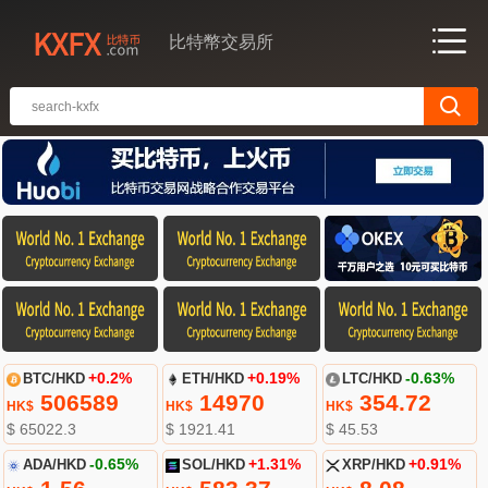
比特幣交易所
BTC/HKD
+0.2%
ETH/HKD
+0.19%
LTC/HKD
-0.63%
506589
14970
354.72
HK$
HK$
HK$
$ 65022.3
$ 1921.41
$ 45.53
ADA/HKD
-0.65%
SOL/HKD
+1.31%
XRP/HKD
+0.91%