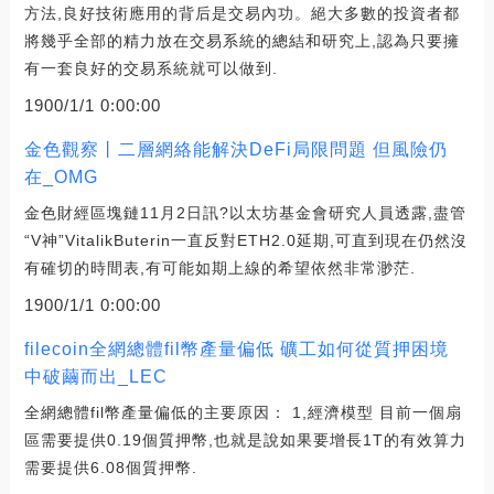
方法,良好技術應用的背后是交易內功。絕大多數的投資者都
將幾乎全部的精力放在交易系統的總結和研究上,認為只要擁
有一套良好的交易系統就可以做到.
1900/1/1 0:00:00
金色觀察丨二層網絡能解決DeFi局限問題 但風險仍
在_OMG
金色財經區塊鏈11月2日訊?以太坊基金會研究人員透露,盡管
“V神”VitalikButerin一直反對ETH2.0延期,可直到現在仍然沒
有確切的時間表,有可能如期上線的希望依然非常渺茫.
1900/1/1 0:00:00
filecoin全網總體fil幣產量偏低 礦工如何從質押困境
中破繭而出_LEC
全網總體fil幣產量偏低的主要原因： 1,經濟模型 目前一個扇
區需要提供0.19個質押幣,也就是說如果要增長1T的有效算力
需要提供6.08個質押幣.