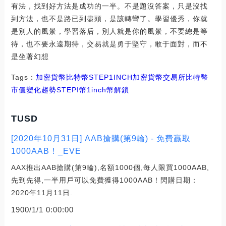
有法，找到好方法是成功的一半。不是題沒答案，只是沒找
到方法，也不是路已到盡頭，是該轉彎了。學習優秀，你就
是別人的風景，學習落后，別人就是你的風景，不要總是等
待，也不要永遠期待，交易就是勇于堅守，敢于面對，而不
是坐著幻想
Tags：
加密貨幣
比特幣
STEP
1INCH
加密貨幣交易所
比特幣
市值變化趨勢
STEPI幣
1inch幣解鎖
TUSD
[2020年10月31日] AAB搶購(第9輪) - 免費贏取
1000AAB！_EVE
AAX推出AAB搶購(第9輪),名額1000個,每人限買1000AAB,
先到先得,一半用戶可以免費獲得1000AAB！閃購日期：
2020年11月11日.
1900/1/1 0:00:00