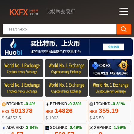
比特幣交易所
BTC/HKD
-0.4%
ETH/HKD
-0.38%
LTC/HKD
-0.31%
501378
14826
355.19
HK$
HK$
HK$
$ 64353.5
$ 1903
$ 45.59
ADA/HKD
-3.64%
SOL/HKD
-0.49%
XRP/HKD
-1.99%