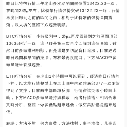
昨日比特幣行情上午老山多次給的關鍵位置13422.23一線，
在晚間23點左右，比特幣行情強勢突破13422.23一線，行情
再度回歸到之前的區間之內，相對于比特幣的強勢區間震
蕩，以太坊的整體下跌趨勢明顯。
BTC行情分析：小時級別中，幣jia再度回歸到之前區間頂部
13635附近一線，這已經是第三次再度回歸到這個區域，雖
然目前多頭排列明顯，但是還是要切記盲目追漲，目前經過
昨日晚間和早間的拉漲，布林帶再度開口，下方MACD中多
頭量能呈衰減趨勢。
ETH行情分析：在老山1小時圖中可以看到，經過昨日行情的
下挫，以太坊行情整體上在老山圖中的箱體底部377一線附近
得到了支撐，目前向中部區域反彈，行情嘗試突破小時圖上
軌，下方MACD多頭量能持續釋放，兩者行情需互相結合來
實時分析。整體上做多低點越來越低，做空高點也是越來越
低。
結語：方法不對，努力白費，方法找對，事半功倍，凡事皆