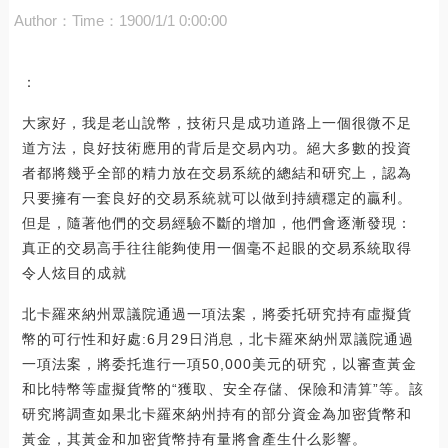
Author：
Time：1900/1/1 0:00:00
：
大家好，我是老山說幣，技術只是成功道路上一個很微不足
道方法，良好技術應用的背后是交易內功。絕大多數的投資
者都將幾乎全部的精力放在交易系統的總結和研究上，認為
只要擁有一套良好的交易系統就可以做到持續穩定的贏利。
但是，隨著他們的交易經驗不斷的增加，他們會逐漸發現：
真正的交易高手往往能夠使用一個毫不起眼的交易系統取得
令人炫目的成就
北卡羅來納州眾議院通過一項法案，將委托研究持有虛擬貨
幣的可行性和好處:6月29日消息，北卡羅來納州眾議院通過
一項法案，將委托進行一項50,000美元的研究，以審查黃金
和比特幣等虛擬貨幣的“獲取、安全存儲、保險和清算”等。該
研究將調查如果北卡羅來納州持有的部分資金為加密貨幣和
黃金，其黃金和加密貨幣持有量將會產生什么影響。