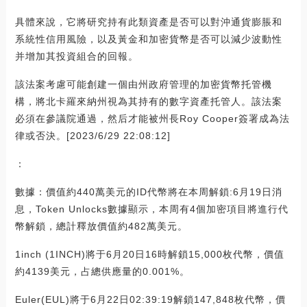
具體來說，它將研究持有此類資產是否可以對沖通貨膨脹和
系統性信用風險，以及黃金和加密貨幣是否可以減少波動性
并增加其投資組合的回報。
該法案考慮可能創建一個由州政府管理的加密貨幣托管機
構，將北卡羅來納州視為其持有的數字資產托管人。該法案
必須在參議院通過，然后才能被州長Roy Cooper簽署成為法
律或否決。[2023/6/29 22:08:12]
：
數據：價值約440萬美元的ID代幣將在本周解鎖:6月19日消
息，Token Unlocks數據顯示，本周有4個加密項目將進行代
幣解鎖，總計釋放價值約482萬美元。
1inch (1INCH)將于6月20日16時解鎖15,000枚代幣，價值
約4139美元，占總供應量的0.001%。
Euler(EUL)將于6月22日02:39:19解鎖147,848枚代幣，價