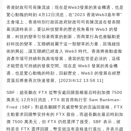
香港財政司司長陳茂波：現在是Web3發展的黃金機遇，也是
驚心動魄的時刻:4月12日消息，在“2023 香港Web3嘉年華”
主會場上，香港特別行政區政府財政司司長陳茂波在發表開
幕演講時表示，要以科技變革的歷史視角看待 Web3 的發
展，科技的變革引領著商業的創新，而商業行為也會驅動更
好科技的變革，互聯網就屬于這一類變革的力量，區塊鏈技
術的興起，讓互聯網已經進入 Web3 時代。香港將推動虛擬
資產市場可持續和負責地發展，適當的監管是必須的，這樣
才能營造可持續的發展空間。現在是 Web3 發展的黃金機
遇，也是驚心動魄的時刻，回顧歷史，Web3 的發展在經歷
震蕩后將會再次快速發展。[2023/4/12 13:58:11]
SBF：趙長鵬在 FTX 從幣安處回購股權最后時刻加價 7500
萬美元:12月9日消息，FTX 前首席執行官 Sam Bankman-
Fried（SBF）對趙長鵬關于其威脅幣安的言論回復稱，FTX
主動要求回購幣安持有的 FTX 股份，而趙長鵬在最后時刻加
價 7500 萬美元，但 FTX 仍然選擇了接受。SBF 表示，彼
時若非 FTX 選擇回購，幣安就沒有資格進行退出，并表示趙