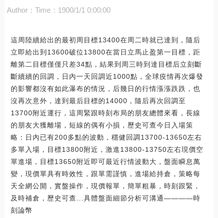
Author：
Time：1900/1/1 0:00:00
這周陸續給出的最初周目標13400在周二時就已達到，隨后
立即給出到13600破位13800在當日立馬止盈第一目標，距
離第二目標僅僅只差34點，結果到周三時到達目標后立刻斷
斷續續的回調，日內一天回調近1000點，全球疫情再次爆發
的影響都沒有如此瀑布的情況，后幾日的行情漲漲跌跌，也
沒再次意外，達到最后目標的14000，隨后再次回調至
13700附近運行，這周緊跟時刻布局的朋友總體來看，長線
的朋友大獲離場，短線的偶有小損，歷史可查今日入場策
略：日內已有200多點的波動，穩健回調13700-13650左右
多單入場，目標13800附近，激進13800-13750左右現價空
單進場，目標13650附近即可最近行情波動大，盤面瞬息萬
變，現價單具有時效性，跟單需謹慎，進場給持倉，策略每
天全網公開，實盤操作，現價報單，簡單粗暴，時刻跟緊，
及時補倉，歷史可查...具體盤面細節分析可溝通————時
刻論幣