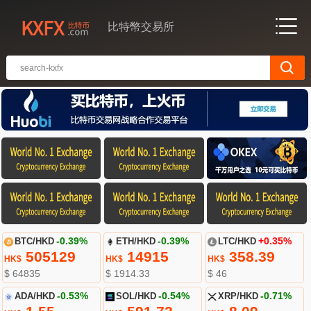
比特幣交易所
BTC/HKD
-0.39%
ETH/HKD
-0.39%
LTC/HKD
+0.35%
505129
14915
358.39
HK$
HK$
HK$
$ 64835
$ 1914.33
$ 46
ADA/HKD
-0.53%
SOL/HKD
-0.54%
XRP/HKD
-0.71%