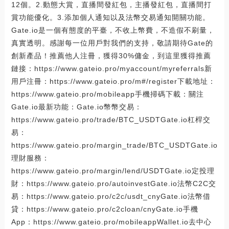
12個。2.動態大賞，直播間發紅包，主播發紅包，直播間打
賞功能優化。3.添加個人通知以及法幣交易通知開關功能。
Gate.io是一個有態度的平臺，不收上幣費，不造假不刷量，
真實透明。感謝每一位用戶對我們的支持，敬請期待Gate的
創新產品！推薦他人注冊，獲得30%傭金，到這里獲得推薦
鏈接：https://www.gateio.pro/myaccount/myreferrals新
用戶注冊：https://www.gateio.pro/m#/register下載地址：
https://www.gateio.pro/mobileapp手機掃碼下載：關注
Gate.io最新功能：Gate.io幣幣交易：
https://www.gateio.pro/trade/BTC_USDTGate.io杠桿交
易：
https://www.gateio.pro/margin_trade/BTC_USDTGate.io
理財服務：
https://www.gateio.pro/margin/lend/USDTGate.io定投理
財：https://www.gateio.pro/autoinvestGate.io法幣C2C交
易：https://www.gateio.pro/c2c/usdt_cnyGate.io法幣借
貸：https://www.gateio.pro/c2cloan/cnyGate.io手機
App：https://www.gateio.pro/mobileappWallet.io去中心