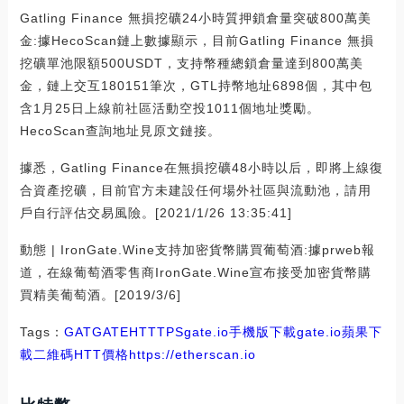
Gatling Finance 無損挖礦24小時質押鎖倉量突破800萬美
金:據HecoScan鏈上數據顯示，目前Gatling Finance 無損
挖礦單池限額500USDT，支持幣種總鎖倉量達到800萬美
金，鏈上交互180151筆次，GTL持幣地址6898個，其中包
含1月25日上線前社區活動空投1011個地址獎勵。
HecoScan查詢地址見原文鏈接。
據悉，Gatling Finance在無損挖礦48小時以后，即將上線復
合資產挖礦，目前官方未建設任何場外社區與流動池，請用
戶自行評估交易風險。[2021/1/26 13:35:41]
動態 | IronGate.Wine支持加密貨幣購買葡萄酒:據prweb報
道，在線葡萄酒零售商IronGate.Wine宣布接受加密貨幣購
買精美葡萄酒。[2019/3/6]
Tags：
GAT
GATE
HTT
TPS
gate.io手機版下載
gate.io蘋果下
載二維碼
HTT價格
https://etherscan.io