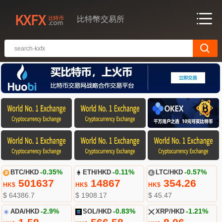
比特幣交易所
BTC/HKD
-0.35%
ETH/HKD
-0.11%
LTC/HKD
-0.57%
501637
14867
354.26
HK$
HK$
HK$
$ 64386.7
$ 1908.17
$ 45.47
ADA/HKD
-2.9%
SOL/HKD
-0.83%
XRP/HKD
-1.21%