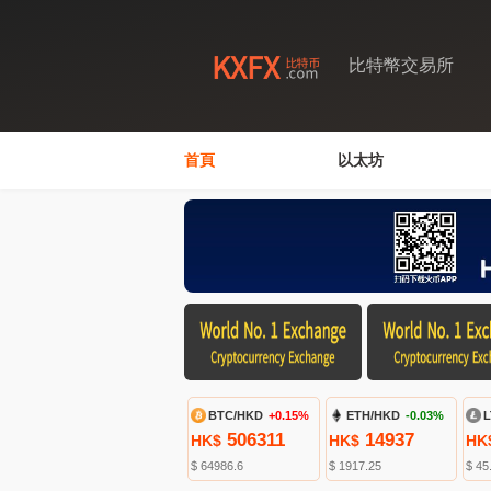
比特幣交易所
首頁
以太坊
BTC/HKD
+0.15%
ETH/HKD
-0.03%
L
506311
14937
HK$
HK$
HK
$ 64986.6
$ 1917.25
$ 45