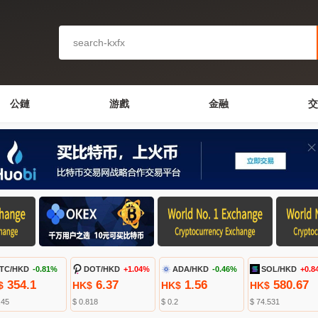
公鏈
游戲
金融
交
TC/HKD
-0.81%
DOT/HKD
+1.04%
ADA/HKD
-0.46%
SOL/HKD
+0.8
354.1
6.37
1.56
580.67
$
HK$
HK$
HK$
.45
$ 0.818
$ 0.2
$ 74.531