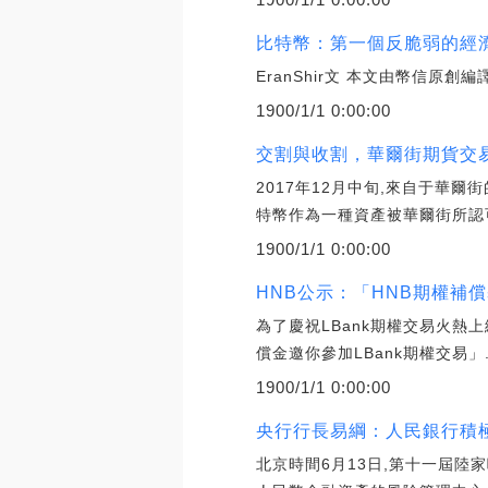
比特幣：第一個反脆弱的經濟
EranShir文 本文由幣信原創編譯,原文鏈接:
1900/1/1 0:00:00
交割與收割，華爾街期貨交易
2017年12月中旬,來自于華爾
特幣作為一種資產被華爾街所認
1900/1/1 0:00:00
HNB公示：「HNB期權補償基
為了慶祝LBank期權交易火熱上
償金邀你參加LBank期權交易」
1900/1/1 0:00:00
央行行長易綱：人民銀行積
北京時間6月13日,第十一屆