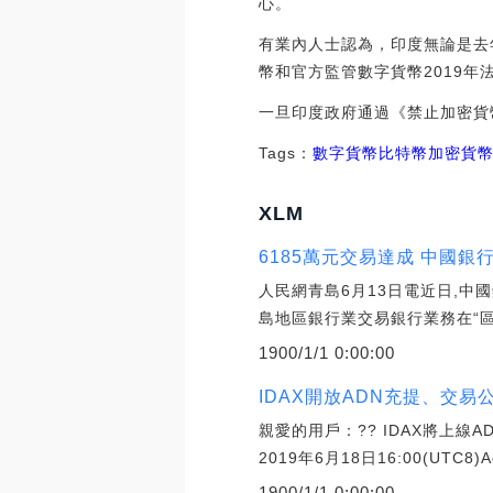
心。
有業內人士認為，印度無論是去
幣和官方監管數字貨幣2019
一旦印度政府通過《禁止加密貨
Tags：
數字貨幣
比特幣
加密貨
XLM
6185萬元交易達成 中國銀
人民網青島6月13日電近日,中
島地區銀行業交易銀行業務在“區
1900/1/1 0:00:00
IDAX開放ADN充提、交易公
親愛的用戶：?? IDAX將上線A
2019年6月18日16:00(UTC8)Ad
1900/1/1 0:00:00