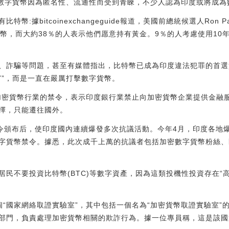
，數字貨幣因為匿名性、流通性而受到青睞，不少人認為印度或將成為數
特幣:據bitcoinexchangeguide報道，美國前總統候選人Ron 
特幣，而大約38％的人表示他們愿意持有黃金。9％的人考慮使用10
、詐騙等問題，甚至有媒體指出，比特幣已成為印度違法犯罪的首選
窗”，而是一直在嚴厲打擊數字貨幣。
度加密貨幣行業的禁令，表示印度銀行業禁止向加密貨幣企業提供金融服
擇，只能遷往國外。
禁令頒布后，使印度國內連續爆發多次抗議活動。今年4月，印度各地
字貨幣禁令。據悉，此次成千上萬的抗議者包括加密數字貨幣粉絲、
地居民不要投資比特幣(BTC)等數字資產，因為這類投機性投資存在“
個“國家網絡取證實驗室”，其中包括一個名為“加密貨幣取證實驗室”
部門，負責處理加密貨幣相關的欺詐行為。據一位專員稱，這是該國