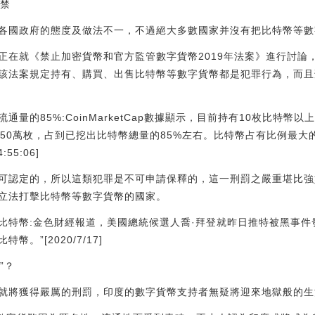
監禁
各國政府的態度及做法不一，不過絕大多數國家并沒有把比特幣等數
正在就《禁止加密貨幣和官方監管數字貨幣2019年法案》進行討論
該法案規定持有、購買、出售比特幣等數字貨幣都是犯罪行為，而且
通量的85%:CoinMarketCap數據顯示，目前持有10枚比特幣以
0萬枚，占到已挖出比特幣總量的85%左右。比特幣占有比例最大的區間
:55:06]
可認定的，所以這類犯罪是不可申請保釋的，這一刑罰之嚴重堪比強
立法打擊比特幣等數字貨幣的國家。
比特幣:金色財經報道，美國總統候選人喬·拜登就昨日推特被黑事件
。”[2020/7/17]
”？
就將獲得嚴厲的刑罰，印度的數字貨幣支持者無疑將迎來地獄般的生