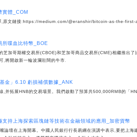
實體_COM
https://medium.com/@eranshir/bitcoin-as-the-first-ant
所喋血比特幣_BOE
街的芝加哥期權交易所(CBOE)和芝加哥商品交易所(CME)相繼推出
可,將開啟新一輪波瀾壯闊的牛市.
金」6.10 虧損補償數據_ANK
線,并拓展HNB的交易場景。我們啟動了預算共500,000RMB的「
.
極支持上海探索區塊鏈等技術在金融領域的應用_加密貨幣
陸家嘴論壇在上海開幕。中國人民銀行行長易綱在演講中表示,要把上