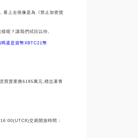
”，看上去很像是為《禁止加密貨
怎樣呢？讓我們拭目以待。
錢嗎還是貨幣
XBTC21幣
買賣業務6185萬元,標志著青
6:00(UTC8)交易開放時間：