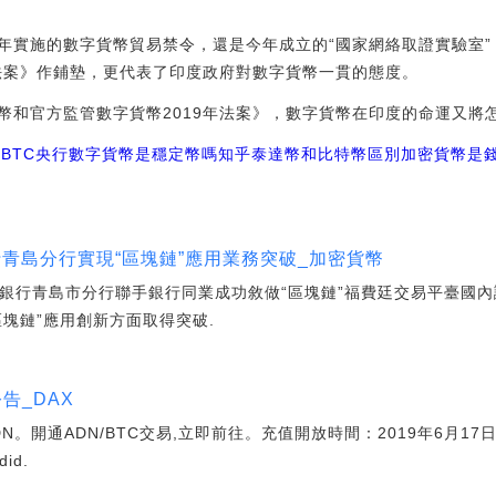
年實施的數字貨幣貿易禁令，還是今年成立的“國家網絡取證實驗室
年法案》作鋪墊，更代表了印度政府對數字貨幣一貫的態度。
幣和官方監管數字貨幣2019年法案》，數字貨幣在印度的命運又將
幣
BTC
央行數字貨幣是穩定幣嗎知乎
泰達幣和比特幣區別
加密貨幣是
行青島分行實現“區塊鏈”應用業務突破_加密貨幣
國銀行青島市分行聯手銀行同業成功敘做“區塊鏈”福費廷交易平臺國內證
塊鏈”應用創新方面取得突破.
告_DAX
DN。開通ADN/BTC交易,立即前往。充值開放時間：2019年6月17日1
id.